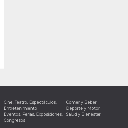
Cine, Teatro, Espectáculos,
Comer y Beber
Entretenimiento
Deporte y Motor
Eventos, Ferias, Exposiciones,
Salud y Bienestar
Congresos