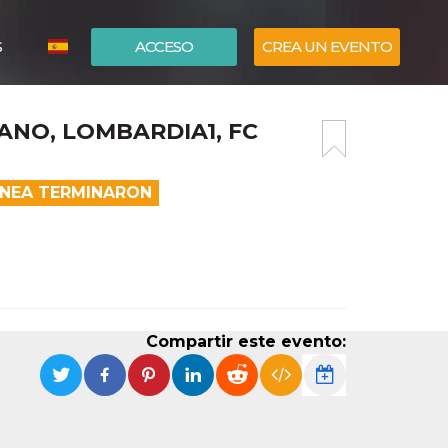
S
ACCESO
CREA UN EVENTO
ITALIANO
ZANO, LOMBARDIA1, FC
ENGLISH
ÍNEA TERMINARON
Compartir este evento: