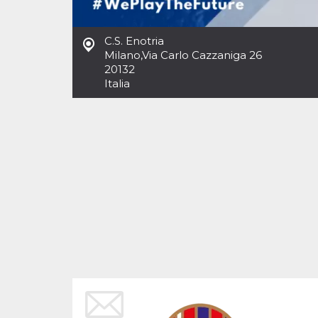
Cookies estrictamente necesarias
Cookies de preferencias
C.S. Enotria
Las cookies estrictamente necesarias permiten
Milano
,
Via Carlo Cazzaniga 26
la funcionalidad principal del sitio web, como
20132
el inicio de sesión de usuario y la gestión de
cuentas. El sitio web no se puede utilizar
Italia
correctamente sin las cookies estrictamente
necesarias.
Proveedor /
Nombre
Vencimiento
Descripción
Dominio
cf_clearance
1 año
Esta cookie es
Cloudflare,
utilizada por el
Inc.
servicio
.oooh.events
CloudFlare para
identificar el
tráfico web de
confianza y
anular cualquier
restricción de
seguridad
basada en la
dirección IP del
visitante. Es
esencial para
apoyar las
funciones de
seguridad de un