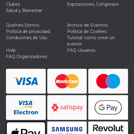
Clubes
Exposiciones, Congresos
Salud y Bienestar
Quiénes Somos
Archivo de Eventos
Política de privacidad
Política de Cookies
Proveedor /
Condiciones de Uso
Tutorial: como crear un
Nombre
Vencimiento
Descripc
Dominio
evento
c_user
4 semanas 2
Cookie de
Meta
Help
FAQ Usuarios
días
de sesió
Platform Inc.
FAQ Organizadores
usuario.
.facebook.com
ser de se
permane
durante 
datr
2 años
Esta coo
Meta
identifica
Platform Inc.
navegado
.facebook.com
conecta 
Facebook
directam
vinculad
usuario 
Faceboo
individua
Facebook
que se ut
ayudar c
seguridad