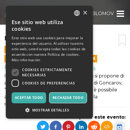
×
PROGETTO OBLOMOV
Ese sitio web utiliza
ITALIAN
cookies
ENGLISH
PROGETTO OBLOMOV
Este sitio web usa cookies para mejorar la
experiencia del usuario. Al utilizar nuestro
SPANISH
sitio web, usted acepta todas las cookies de
6 OCTUBRE 2018 - 18:00
acuerdo con nuestra Política de cookies.
LAS VENTAS EN LÍNEA TERMINARON
Más información
Música, Eventos en Vivo, Clubes
COOKIES ESTRICTAMENTE
NECESARIAS
Il progetto registico di Valentino Orfeo si propone di
affrontare la complessità del romanzo di Goncarov,
COOKIES DE PREFERENCIAS
“Oblomov”. Dal 5 ottobre al 13 ottobre è possibile
assistere allo sviluppo delle attività e alla
ACEPTAR TODO
RECHAZAR TODO
costruzione dello spettacolo.
MOSTRAR DETALLES
Compartir este evento: