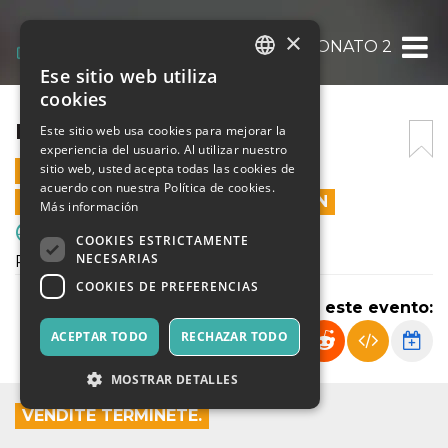
×
PROVA CAMPIONATO 2
Ese sitio web utiliza
ITALIAN
cookies
ENGLISH
PROVA CAMPIONATO 2
Este sitio web usa cookies para mejorar la
experiencia del usuario. Al utilizar nuestro
SPANISH
sitio web, usted acepta todas las cookies de
29 ENERO 2022 - 15:45
acuerdo con nuestra Política de cookies.
LAS VENTAS EN LÍNEA TERMINARON
Más información
Deporte y Motores
COOKIES ESTRICTAMENTE
NECESARIAS
Prova Campionato
COOKIES DE PREFERENCIAS
Compartir este evento:
ACEPTAR TODO
RECHAZAR TODO
MOSTRAR DETALLES
VENDITE TERMINETE.