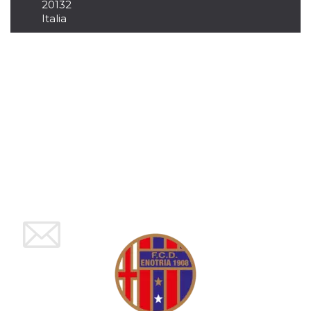
azar, la forma en
20132
que se usa
Italia
puede ser
específico del
sitio, pero un
buen ejemplo es
mantener un
estado de inicio
de sesión para
un usuario entre
páginas.
m
1 año 1 mes
Esta cookie se
Stripe
utiliza
m.stripe.com
generalmente
para el
rendimiento y la
optimización de
los servicios de
procesamiento
de pagos,
facilitando el
almacenamiento
de contenidos
en el navegador
para hacer que
las páginas se
carguen más
rápido.
CookieScriptConsent
4 semanas 2
El servicio
CookieScript
días
Cookie-
oooh.events