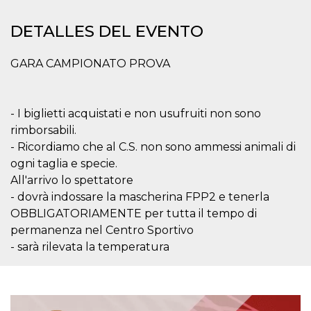
Cookies estrictamente necesarias
Cookies de preferencias
DETALLES DEL EVENTO
Las cookies estrictamente necesarias permiten
la funcionalidad principal del sitio web, como
GARA CAMPIONATO PROVA
el inicio de sesión de usuario y la gestión de
cuentas. El sitio web no se puede utilizar
correctamente sin las cookies estrictamente
necesarias.
- I biglietti acquistati e non usufruiti non sono
Proveedor /
rimborsabili.
Nombre
Vencimiento
Descripción
Dominio
- Ricordiamo che al C.S. non sono ammessi animali di
cf_clearance
1 año
Esta cookie es
Cloudflare,
ogni taglia e specie.
utilizada por el
Inc.
servicio
.oooh.events
All'arrivo lo spettatore
CloudFlare para
identificar el
- dovrà indossare la mascherina FPP2 e tenerla
tráfico web de
OBBLIGATORIAMENTE per tutta il tempo di
confianza y
anular cualquier
permanenza nel Centro Sportivo
restricción de
seguridad
- sarà rilevata la temperatura
basada en la
dirección IP del
visitante. Es
esencial para
apoyar las
funciones de
seguridad de un