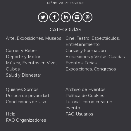
N.º de IVA 13515531005
CATEGORÌAS
Proveedor /
Nombre
Vencimiento
Descripc
Arte, Exposiciones, Museos
Cine, Teatro, Espectáculos,
Dominio
Entretenimiento
c_user
4 semanas 2
Cookie de
Meta
Comer y Beber
Cursos y Formación
días
de sesió
Platform Inc.
usuario.
Deporte y Motor
Excursiones y Visitas Guiadas
.facebook.com
ser de se
Música, Eventos en Vivo,
Eventos, Ferias,
permane
durante 
Clubes
Exposiciones, Congresos
Salud y Bienestar
datr
2 años
Esta coo
Meta
identifica
Platform Inc.
navegado
.facebook.com
Quiénes Somos
Archivo de Eventos
conecta 
Facebook
Política de privacidad
Política de Cookies
directam
Condiciones de Uso
Tutorial: como crear un
vinculad
usuario 
evento
Faceboo
Help
FAQ Usuarios
individua
Facebook
FAQ Organizadores
que se ut
ayudar c
seguridad