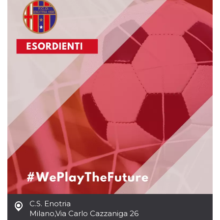
sitio web y
proporcionar
protección
contra visitantes
maliciosos.
wordpress_test_cookie
Sesión
Se utiliza en
Automattic
sitios creados
Inc.
con Wordpress.
.oooh.events
Comprueba si el
navegador tiene
habilitadas las
cookies
PHPSESSID
Sesión
Cookie
PHP.net
generada por
oooh.events
aplicaciones
basadas en el
lenguaje PHP.
Este es un
identificador de
propósito
general que se
utiliza para
mantener las
variables de
sesión del
usuario.
Normalmente es
C.S. Enotria
un número
Milano
,
Via Carlo Cazzaniga 26
generado al