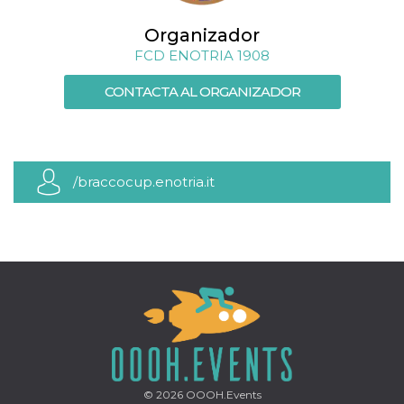
Script.com
utiliza esta
cookie para
Organizador
recordar las
preferencias de
FCD ENOTRIA 1908
consentimiento
de cookies de
CONTACTA AL ORGANIZADOR
los visitantes. Es
necesario que el
banner de
cookies de
Cookie-
Script.com
funcione
correctamente.
/braccocup.enotria.it
Declaración de almacenamiento
Tipo de
Nombre
Descripción
almacenamiento
fbssls_314278995690155
Almacenamiento
de sesión
wpEmojiSettingsSupports
Almacenamiento
de sesión
cn_uc__
Almacenamiento
local
© 2026
OOOH.Events