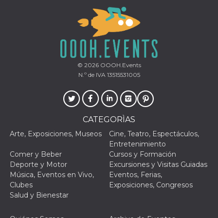
Proveedor /
Nombre
Vencimiento
Descripc
© 2026
OOOH.Events
Dominio
N.º de IVA 13515531005
c_user
4 semanas 2
Cookie de
Meta
días
de sesió
Platform Inc.
usuario.
.facebook.com
ser de se
permane
durante 
CATEGORÌAS
datr
2 años
Esta coo
Meta
Arte, Exposiciones, Museos
Cine, Teatro, Espectáculos,
identifica
Platform Inc.
navegado
.facebook.com
Entretenimiento
conecta 
Comer y Beber
Cursos y Formación
Facebook
directam
Deporte y Motor
Excursiones y Visitas Guiadas
vinculad
Música, Eventos en Vivo,
Eventos, Ferias,
usuario 
Faceboo
Clubes
Exposiciones, Congresos
individua
Salud y Bienestar
Facebook
que se ut
ayudar c
seguridad