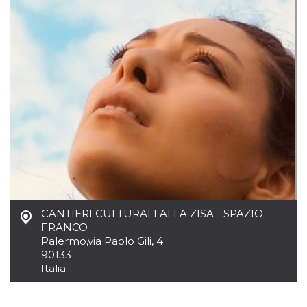
azar, la forma en
que se usa
puede ser
específico del
sitio, pero un
buen ejemplo es
mantener un
estado de inicio
de sesión para
un usuario entre
páginas.
m
1 año 1 mes
Esta cookie se
Stripe
utiliza
m.stripe.com
generalmente
para el
rendimiento y la
optimización de
los servicios de
procesamiento
de pagos,
facilitando el
CANTIERI CULTURALI ALLA ZISA - SPAZIO
almacenamiento
de contenidos
FRANCO
en el navegador
Palermo
,
via Paolo Gili, 4
para hacer que
las páginas se
90133
carguen más
Italia
rápido.
CookieScriptConsent
4 semanas 2
El servicio
CookieScript
días
Cookie-
oooh.events