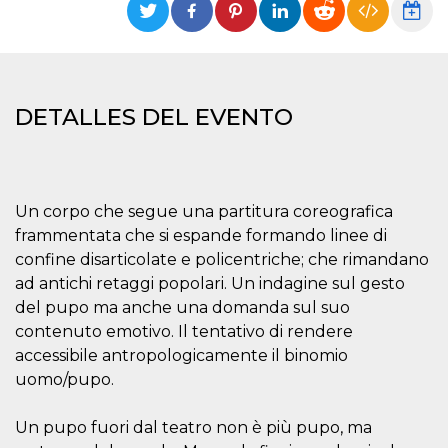
Cookies estrictamente necesarias
Cookies de preferencias
Las cookies estrictamente necesarias permiten
la funcionalidad principal del sitio web, como
el inicio de sesión de usuario y la gestión de
DETALLES DEL EVENTO
cuentas. El sitio web no se puede utilizar
correctamente sin las cookies estrictamente
necesarias.
Proveedor /
Nombre
Vencimiento
Descripción
Dominio
Un corpo che segue una partitura coreografica
cf_clearance
1 año
Esta cookie es
Cloudflare,
frammentata che si espande formando linee di
utilizada por el
Inc.
servicio
.oooh.events
confine disarticolate e policentriche; che rimandano
CloudFlare para
identificar el
ad antichi retaggi popolari. Un indagine sul gesto
tráfico web de
del pupo ma anche una domanda sul suo
confianza y
anular cualquier
contenuto emotivo. Il tentativo di rendere
restricción de
seguridad
accessibile antropologicamente il binomio
basada en la
dirección IP del
uomo/pupo.
visitante. Es
esencial para
apoyar las
Un pupo fuori dal teatro non è più pupo, ma
funciones de
seguridad de un