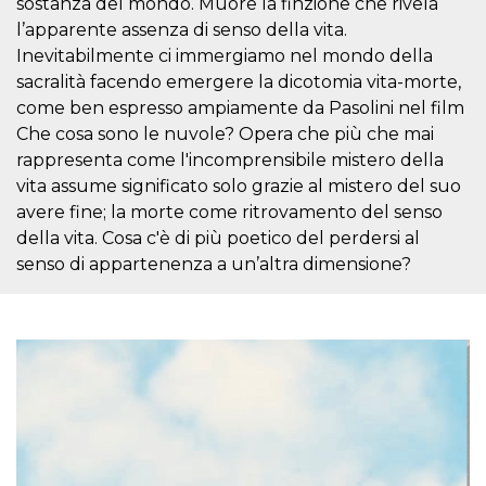
sostanza del mondo. Muore la finzione che rivela
sitio web y
l’apparente assenza di senso della vita.
proporcionar
protección
Inevitabilmente ci immergiamo nel mondo della
contra visitantes
maliciosos.
sacralità facendo emergere la dicotomia vita-morte,
come ben espresso ampiamente da Pasolini nel film
wordpress_test_cookie
Sesión
Se utiliza en
Automattic
sitios creados
Inc.
Che cosa sono le nuvole? Opera che più che mai
con Wordpress.
.oooh.events
Comprueba si el
rappresenta come l'incomprensibile mistero della
navegador tiene
habilitadas las
vita assume significato solo grazie al mistero del suo
cookies
avere fine; la morte come ritrovamento del senso
PHPSESSID
Sesión
Cookie
PHP.net
della vita. Cosa c'è di più poetico del perdersi al
generada por
oooh.events
aplicaciones
senso di appartenenza a un’altra dimensione?
basadas en el
lenguaje PHP.
Este es un
identificador de
propósito
general que se
utiliza para
mantener las
variables de
sesión del
usuario.
Normalmente es
un número
generado al