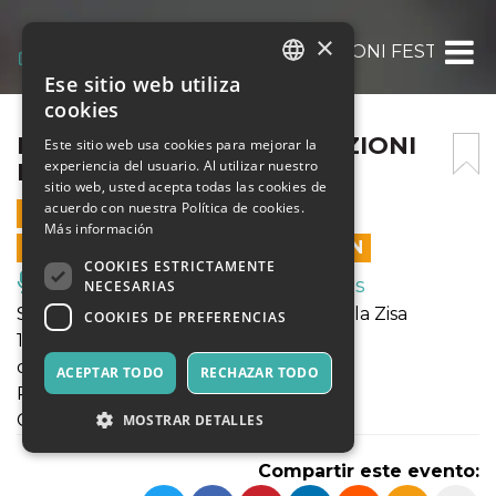
×
PUPI SIAMO [CONFORMAZIONI FESTIVAL] H
Ese sitio web utiliza
ITALIAN
cookies
ENGLISH
PUPI SIAMO [CONFORMAZIONI
Este sitio web usa cookies para mejorar la
experiencia del usuario. Al utilizar nuestro
FESTIVAL] H.18.30
SPANISH
sitio web, usted acepta todas las cookies de
acuerdo con nuestra Política de cookies.
30 MAYO 2021 - 18:30
Más información
LAS VENTAS EN LÍNEA TERMINARON
COOKIES ESTRICTAMENTE
Música, Eventos en Vivo, Clubes
NECESARIAS
SPAZIO FRANCO Cantieri Culturali della Zisa
COOKIES DE PREFERENCIAS
17.30/18.00/18.30
di Giuseppe Muscarello
ACEPTAR TODO
RECHAZAR TODO
Pupi Siamo
Con Jessica De Masi
MOSTRAR DETALLES
Compartir este evento: