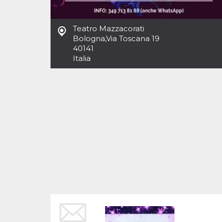
Cookies estrictamente necesarias
Cookies de preferencias
Teatro Mazzacorati
Las cookies estrictamente necesarias permiten
Bologna
,
Via Toscana 19
la funcionalidad principal del sitio web, como
40141
el inicio de sesión de usuario y la gestión de
cuentas. El sitio web no se puede utilizar
Italia
correctamente sin las cookies estrictamente
necesarias.
Proveedor /
Nombre
Vencimiento
Descripción
Dominio
cf_clearance
1 año
Esta cookie es
Cloudflare,
utilizada por el
Inc.
servicio
.oooh.events
CloudFlare para
identificar el
tráfico web de
confianza y
anular cualquier
restricción de
seguridad
basada en la
dirección IP del
visitante. Es
esencial para
apoyar las
funciones de
seguridad de un