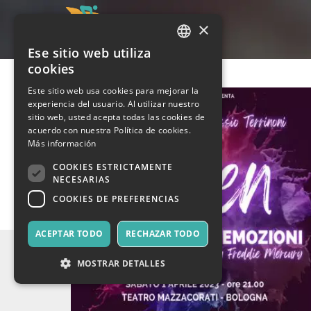
×
Ese sitio web utiliza
ITALIAN
cookies
ENGLISH
Este sitio web usa cookies para mejorar la
experiencia del usuario. Al utilizar nuestro
SPANISH
sitio web, usted acepta todas las cookies de
acuerdo con nuestra Política de cookies.
Más información
COOKIES ESTRICTAMENTE
NECESARIAS
COOKIES DE PREFERENCIAS
ACEPTAR TODO
RECHAZAR TODO
MOSTRAR DETALLES