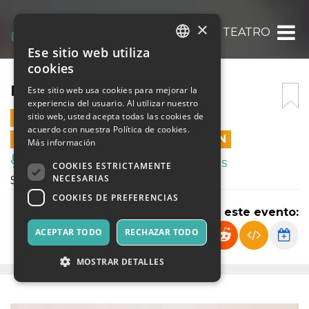
×
RACCONTI A TEATRO
Ese sitio web utiliza
ITALIAN
cookies
ENGLISH
RACCONTI A TEATRO
Este sitio web usa cookies para mejorar la
experiencia del usuario. Al utilizar nuestro
SPANISH
sitio web, usted acepta todas las cookies de
14 ABRIL 2024 - 16:15
acuerdo con nuestra Política de cookies.
LAS VENTAS EN LÍNEA TERMINARON
Más información
Música, Eventos en Vivo, Clubes
COOKIES ESTRICTAMENTE
NECESARIAS
Spettacolo di Teatro Ragazzi
COOKIES DE PREFERENCIAS
Compartir este evento:
ACEPTAR TODO
RECHAZAR TODO
MOSTRAR DETALLES