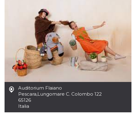
Cookies estrictamente necesarias
Cookies de preferencias
Las cookies estrictamente necesarias permiten
la funcionalidad principal del sitio web, como
el inicio de sesión de usuario y la gestión de
cuentas. El sitio web no se puede utilizar
correctamente sin las cookies estrictamente
necesarias.
Proveedor /
Nombre
Vencimiento
Descripción
Dominio
cf_clearance
1 año
Esta cookie es
Cloudflare,
utilizada por el
Inc.
servicio
.oooh.events
CloudFlare para
identificar el
Auditorium Flaiano
tráfico web de
confianza y
Pescara
,
Lungomare C. Colombo 122
anular cualquier
65126
restricción de
Italia
seguridad
basada en la
dirección IP del
visitante. Es
esencial para
apoyar las
funciones de
seguridad de un