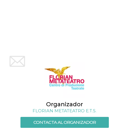
sitio web y
proporcionar
protección
contra visitantes
maliciosos.
wordpress_test_cookie
Sesión
Se utiliza en
Automattic
sitios creados
Inc.
con Wordpress.
.oooh.events
Comprueba si el
navegador tiene
habilitadas las
cookies
PHPSESSID
Sesión
Cookie
PHP.net
generada por
oooh.events
aplicaciones
basadas en el
lenguaje PHP.
Este es un
identificador de
propósito
general que se
utiliza para
mantener las
Organizador
variables de
sesión del
FLORIAN METATEATRO E.T.S.
usuario.
Normalmente es
un número
CONTACTA AL ORGANIZADOR
generado al