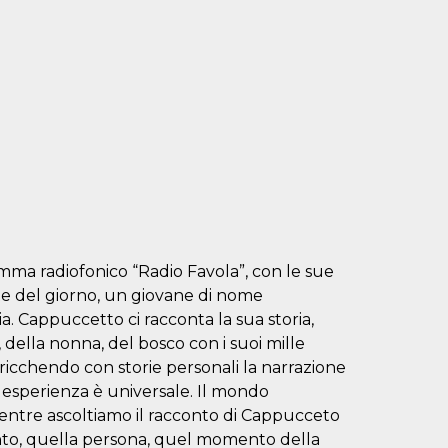
mma radiofonico “Radio Favola”, con le sue
pite del giorno, un giovane di nome
a. Cappuccetto ci racconta la sua storia,
della nonna, del bosco con i suoi mille
 Arricchendo con storie personali la narrazione
a esperienza è universale. Il mondo
mentre ascoltiamo il racconto di Cappucceto
vento, quella persona, quel momento della