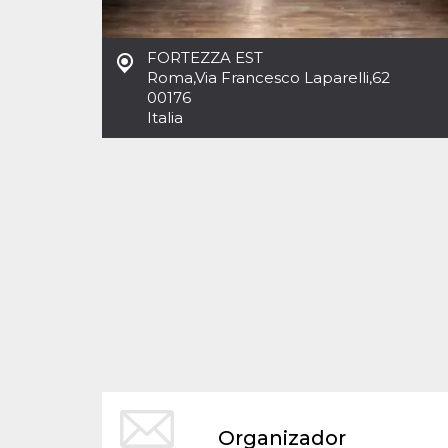
Cookies estrictamente necesarias
Cookies de preferencias
FORTEZZA EST
Las cookies estrictamente necesarias permiten
Roma
,
Via Francesco Laparelli,62
la funcionalidad principal del sitio web, como
00176
el inicio de sesión de usuario y la gestión de
cuentas. El sitio web no se puede utilizar
Italia
correctamente sin las cookies estrictamente
necesarias.
Proveedor /
Nombre
Vencimiento
Descripción
Dominio
cf_clearance
1 año
Esta cookie es
Cloudflare,
utilizada por el
Inc.
servicio
.oooh.events
CloudFlare para
identificar el
tráfico web de
confianza y
anular cualquier
restricción de
seguridad
basada en la
dirección IP del
visitante. Es
esencial para
apoyar las
funciones de
Organizador
seguridad de un