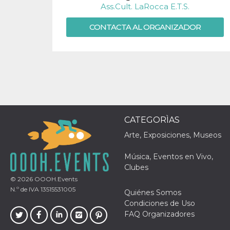
Ass.Cult. LaRocca E.T.S.
sitio web y
proporcionar
protección
CONTACTA AL ORGANIZADOR
contra visitantes
maliciosos.
wordpress_test_cookie
Sesión
Se utiliza en
Automattic
sitios creados
Inc.
con Wordpress.
.oooh.events
Comprueba si el
navegador tiene
habilitadas las
cookies
PHPSESSID
Sesión
Cookie
PHP.net
generada por
oooh.events
CATEGORÌAS
aplicaciones
basadas en el
Arte, Exposiciones, Museos
lenguaje PHP.
Este es un
identificador de
Música, Eventos en Vivo,
propósito
general que se
Clubes
utiliza para
© 2026
OOOH.Events
mantener las
variables de
N.º de IVA 13515531005
Quiénes Somos
sesión del
usuario.
Condiciones de Uso
Normalmente es
FAQ Organizadores
un número
generado al