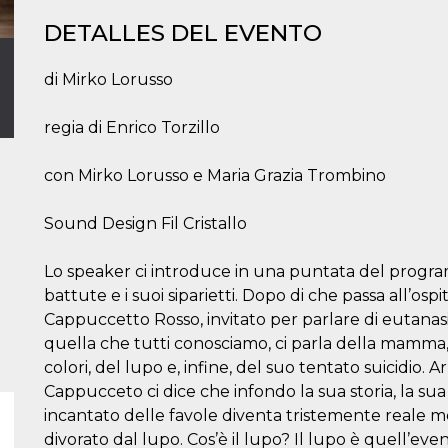
DETALLES DEL EVENTO
di Mirko Lorusso
regia di Enrico Torzillo
con Mirko Lorusso e Maria Grazia Trombino
Sound Design Fil Cristallo
Lo speaker ci introduce in una puntata del progra
battute e i suoi siparietti. Dopo di che passa all’os
Cappuccetto Rosso, invitato per parlare di eutanasi
quella che tutti conosciamo, ci parla della mamma, 
colori, del lupo e, infine, del suo tentato suicidio.
Cappucceto ci dice che infondo la sua storia, la su
incantato delle favole diventa tristemente reale 
divorato dal lupo. Cos’è il lupo? Il lupo è quell’e