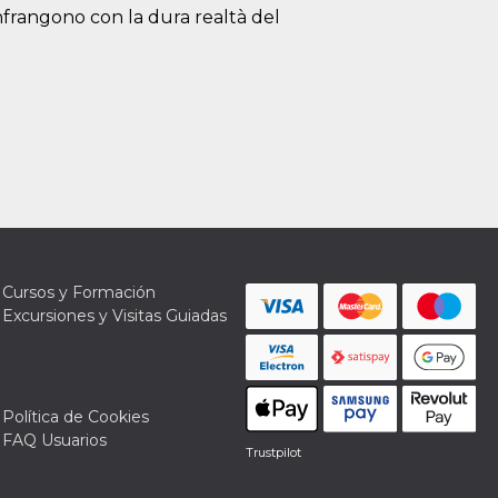
 infrangono con la dura realtà del
Cursos y Formación
Excursiones y Visitas Guiadas
Política de Cookies
FAQ Usuarios
Trustpilot