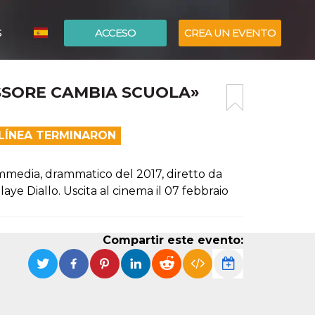
S
ACCESO
CREA UN EVENTO
ITALIANO
SSORE CAMBIA SCUOLA»
ENGLISH
 LÍNEA TERMINARON
ommedia, drammatico del 2017, diretto da
ye Diallo. Uscita al cinema il 07 febbraio
Compartir este evento: