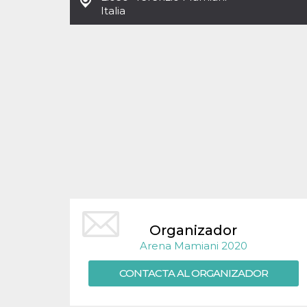
Cookies estrictamente necesarias
Italia
Cookies de preferencias
Las cookies estrictamente necesarias permiten
la funcionalidad principal del sitio web, como
el inicio de sesión de usuario y la gestión de
cuentas. El sitio web no se puede utilizar
correctamente sin las cookies estrictamente
necesarias.
Proveedor /
Nombre
Vencimiento
Descripción
Dominio
cf_clearance
1 año
Esta cookie es
Cloudflare,
utilizada por el
Inc.
servicio
.oooh.events
CloudFlare para
identificar el
tráfico web de
confianza y
anular cualquier
Organizador
restricción de
seguridad
Arena Mamiani 2020
basada en la
dirección IP del
visitante. Es
CONTACTA AL ORGANIZADOR
esencial para
apoyar las
funciones de
seguridad de un