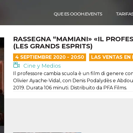
QUE ES OOOH.EVENTS
TARIFA
RASSEGNA “MAMIANI» «IL PROFE
(LES GRANDS ESPRITS)
4 SEPTIEMBRE 2020 - 20:50
LAS VENTAS EN
Cine y Medios
Il professore cambia scuola è un film di genere c
Olivier Ayache-Vidal, con Denis Podalydès e Abdoula
2019. Durata 106 minuti. Distribuito da PFA Films.