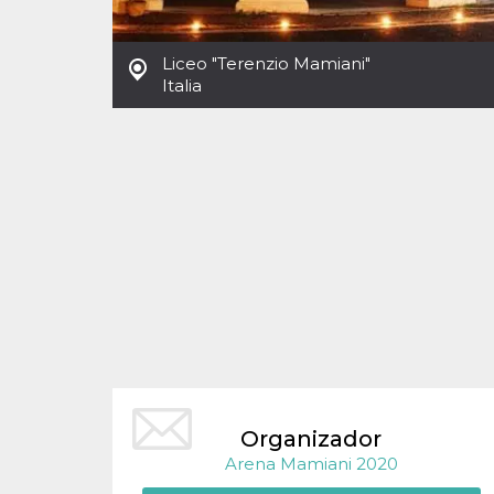
Cookies estrictamente necesarias
Cookies de preferencias
Liceo "Terenzio Mamiani"
Las cookies estrictamente necesarias permiten
Italia
la funcionalidad principal del sitio web, como
el inicio de sesión de usuario y la gestión de
cuentas. El sitio web no se puede utilizar
correctamente sin las cookies estrictamente
necesarias.
Proveedor /
Nombre
Vencimiento
Descripción
Dominio
cf_clearance
1 año
Esta cookie es
Cloudflare,
utilizada por el
Inc.
servicio
.oooh.events
CloudFlare para
identificar el
tráfico web de
confianza y
anular cualquier
restricción de
seguridad
basada en la
dirección IP del
visitante. Es
Organizador
esencial para
Arena Mamiani 2020
apoyar las
funciones de
seguridad de un