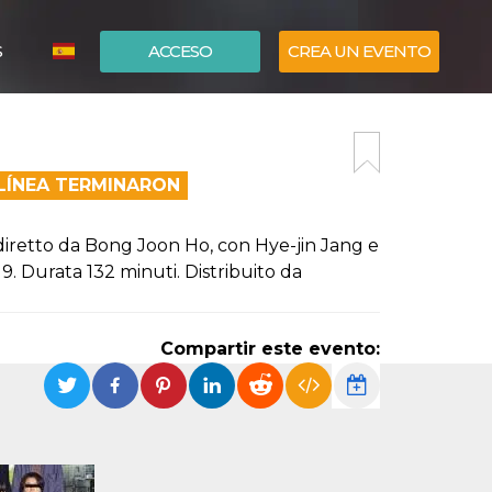
S
ACCESO
CREA UN EVENTO
ITALIANO
ENGLISH
 LÍNEA TERMINARON
diretto da Bong Joon Ho, con Hye-jin Jang e
. Durata 132 minuti. Distribuito da
Compartir este evento: