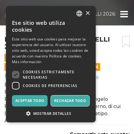
×
RASSEGNA TEATRO CANTELLI 2026: PASSI 
Ese sitio web utiliza
ITALIAN
cookies
ENGLISH
RASSEGNA TEATRO CANTELLI
Este sitio web usa cookies para mejorar la
experiencia del usuario. Al utilizar nuestro
2026: PASSI – TEATRO
SPANISH
sitio web, usted acepta todas las cookies de
acuerdo con nuestra Política de cookies.
28 MARZO 2026 - 21:00
Más información
LAS VENTAS EN LÍNEA TERMINARON
COOKIES ESTRICTAMENTE
Música, Eventos en Vivo, Clubes
NECESARIAS
Rassegna Teatro Cantelli 2026
COOKIES DE PREFERENCIAS
Passi - L'eco dei padri
Regia G. Goisis Di e Con Antonio Santangelo
ACEPTAR TODO
RECHAZAR TODO
Passi è una quadrilogia del dolore paterno, di cui
l’anziano re di Troia rappresenta l’archetipo.
MOSTRAR DETALLES
A cura di Circolo Musicale Bononcini