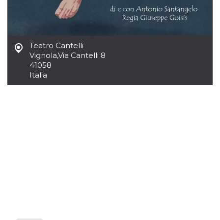
Script.com
utiliza esta
cookie para
recordar las
preferencias de
consentimiento
de cookies de
Teatro Cantelli
los visitantes. Es
Vignola
,
Via Cantelli 8
necesario que el
banner de
41058
cookies de
Italia
Cookie-
Script.com
funcione
correctamente.
Declaración de almacenamiento
Tipo de
Nombre
Descripción
almacenamiento
fbssls_314278995690155
Almacenamiento
de sesión
wpEmojiSettingsSupports
Almacenamiento
de sesión
cn_uc__
Almacenamiento
local