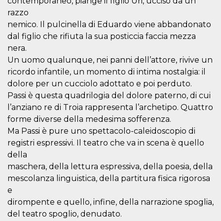
contemporaneo, piange il figlio Uri, ucciso da un
sitio web y
razzo
proporcionar
protección
nemico. Il pulcinella di Eduardo viene abbandonato
contra visitantes
maliciosos.
dal figlio che rifiuta la sua posticcia faccia mezza
nera.
wordpress_test_cookie
Sesión
Se utiliza en
Automattic
sitios creados
Inc.
Un uomo qualunque, nei panni dell’attore, rivive un
con Wordpress.
.oooh.events
Comprueba si el
ricordo infantile, un momento di intima nostalgia: il
navegador tiene
dolore per un cucciolo adottato e poi perduto.
habilitadas las
cookies
Passi è questa quadrilogia del dolore paterno, di cui
PHPSESSID
Sesión
Cookie
PHP.net
l’anziano re di Troia rappresenta l’archetipo. Quattro
generada por
oooh.events
aplicaciones
forme diverse della medesima sofferenza.
basadas en el
Ma Passi è pure uno spettacolo-caleidoscopio di
lenguaje PHP.
Este es un
registri espressivi. Il teatro che va in scena è quello
identificador de
propósito
della
general que se
maschera, della lettura espressiva, della poesia, della
utiliza para
mantener las
mescolanza linguistica, della partitura fisica rigorosa
variables de
sesión del
e
usuario.
Normalmente es
dirompente e quello, infine, della narrazione spoglia,
un número
del teatro spoglio, denudato.
generado al