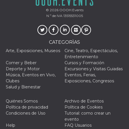
actividad
de sesió
© 2026
OOOH.Events
sospecho
especial
N.º de IVA 13515531005
la detecc
bots que
acceder a
servicio
también 
el perfil 
CATEGORÌAS
comport
asociado
Arte, Exposiciones, Museos
Cine, Teatro, Espectáculos,
cookie d
se elimin
Entretenimiento
después 
Comer y Beber
Cursos y Formación
días. Est
también 
Deporte y Motor
Excursiones y Visitas Guiadas
través d
Música, Eventos en Vivo,
Eventos, Ferias,
gusta y o
botones 
Clubes
Exposiciones, Congresos
etiqueta
Salud y Bienestar
Faceboo
colocado
muchos s
web dife
Quiénes Somos
Archivo de Eventos
Política de privacidad
Política de Cookies
dpr
.facebook.com
1 semana
permette
controlla
Condiciones de Uso
Tutorial: como crear un
funzione
evento
su Faceb
pulsante
Help
FAQ Usuarios
piace”, r