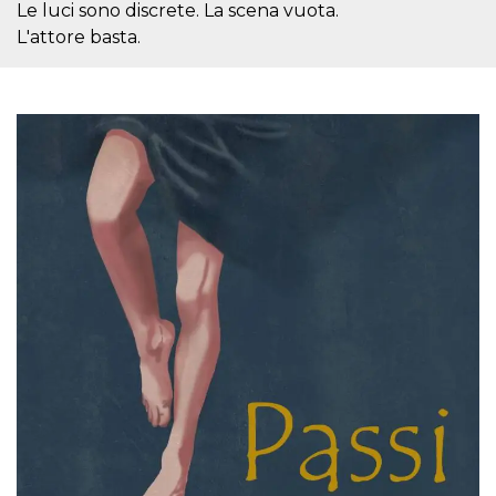
azar, la forma en
Le luci sono discrete. La scena vuota.
que se usa
puede ser
L'attore basta.
específico del
sitio, pero un
buen ejemplo es
mantener un
estado de inicio
de sesión para
un usuario entre
páginas.
m
1 año 1 mes
Esta cookie se
Stripe
utiliza
m.stripe.com
generalmente
para el
rendimiento y la
optimización de
los servicios de
procesamiento
de pagos,
facilitando el
almacenamiento
de contenidos
en el navegador
para hacer que
las páginas se
carguen más
rápido.
CookieScriptConsent
4 semanas 2
El servicio
CookieScript
días
Cookie-
oooh.events