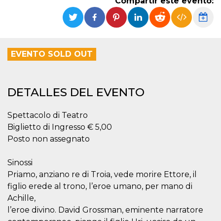
Compartir este evento:
Cookies estrictamente necesarias
Cookies de preferencias
Las cookies estrictamente necesarias permiten
la funcionalidad principal del sitio web, como
el inicio de sesión de usuario y la gestión de
EVENTO SOLD OUT
cuentas. El sitio web no se puede utilizar
correctamente sin las cookies estrictamente
necesarias.
Proveedor /
DETALLES DEL EVENTO
Nombre
Vencimiento
Descripción
Dominio
cf_clearance
1 año
Esta cookie es
Cloudflare,
Spettacolo di Teatro
utilizada por el
Inc.
servicio
.oooh.events
Biglietto di Ingresso € 5,00
CloudFlare para
identificar el
Posto non assegnato
tráfico web de
confianza y
anular cualquier
Sinossi
restricción de
seguridad
Priamo, anziano re di Troia, vede morire Ettore, il
basada en la
figlio erede al trono, l’eroe umano, per mano di
dirección IP del
visitante. Es
Achille,
esencial para
apoyar las
l’eroe divino. David Grossman, eminente narratore
funciones de
seguridad de un