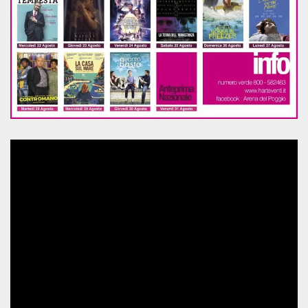
sitio web y
proporcionar
protección
contra visitantes
maliciosos.
wordpress_test_cookie
Sesión
Se utiliza en
Automattic
sitios creados
Inc.
con Wordpress.
.oooh.events
Comprueba si el
navegador tiene
habilitadas las
cookies
PHPSESSID
Sesión
Cookie
PHP.net
generada por
oooh.events
aplicaciones
basadas en el
lenguaje PHP.
Este es un
identificador de
propósito
general que se
utiliza para
mantener las
variables de
sesión del
usuario.
Normalmente es
un número
generado al