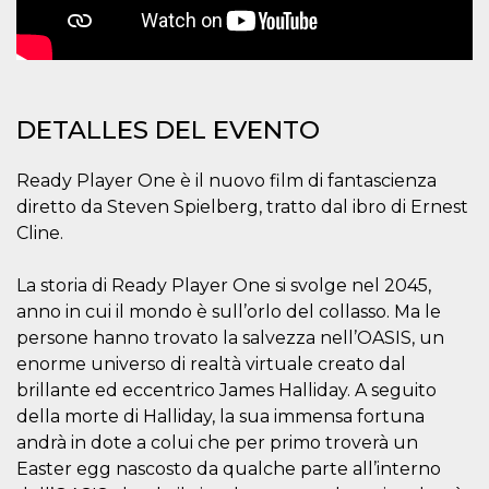
azar, la forma en
que se usa
puede ser
específico del
sitio, pero un
buen ejemplo es
mantener un
estado de inicio
DETALLES DEL EVENTO
de sesión para
un usuario entre
páginas.
Ready Player One è il nuovo film di fantascienza
m
1 año 1 mes
Esta cookie se
Stripe
utiliza
m.stripe.com
diretto da Steven Spielberg, tratto dal ibro di Ernest
generalmente
Cline.
para el
rendimiento y la
optimización de
los servicios de
La storia di Ready Player One si svolge nel 2045,
procesamiento
de pagos,
anno in cui il mondo è sull’orlo del collasso. Ma le
facilitando el
persone hanno trovato la salvezza nell’OASIS, un
almacenamiento
de contenidos
enorme universo di realtà virtuale creato dal
en el navegador
para hacer que
brillante ed eccentrico James Halliday. A seguito
las páginas se
della morte di Halliday, la sua immensa fortuna
carguen más
rápido.
andrà in dote a colui che per primo troverà un
CookieScriptConsent
4 semanas 2
El servicio
CookieScript
Easter egg nascosto da qualche parte all’interno
días
Cookie-
oooh.events