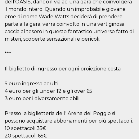
Script.com
dell’OASIS, dando il via ad una gara che coinvolgerà
utiliza esta
il mondo intero. Quando un improbabile giovane
cookie para
recordar las
eroe di nome Wade Watts deciderà di prendere
preferencias de
consentimiento
parte alla gara, verrà coinvolto in una vertiginosa
de cookies de
caccia al tesoro in questo fantastico universo fatto di
los visitantes. Es
necesario que el
misteri, scoperte sensazionali e pericoli.
banner de
cookies de
Cookie-
Script.com
***
funcione
correctamente.
Il biglietto di ingresso per ogni proiezione costa:
Declaración de almacenamiento
Tipo de
5 euro ingresso adulti
Nombre
Descripción
almacenamiento
4 euro per gli under 12 e gli over 65
fbssls_314278995690155
Almacenamiento
3 euro per i diversamente abili
de sesión
wpEmojiSettingsSupports
Almacenamiento
Presso la biglietteria dell' Arena del Poggio si
de sesión
possono acquistare abbonamenti per più spettacoli.
cn_uc__
Almacenamiento
10 spettacoli 35€
local
20 spettacoli 65€