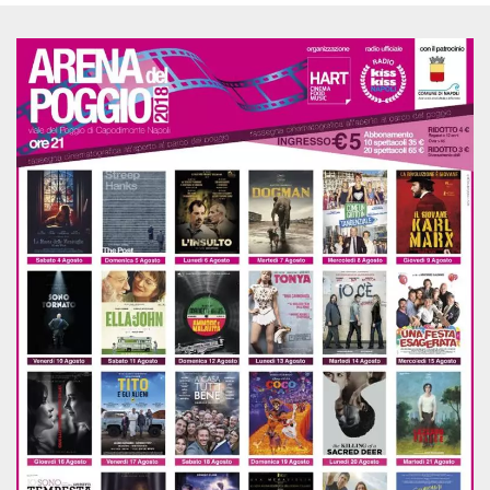
Cookies estrictamente necesarias
Cookies de preferencias
Las cookies estrictamente necesarias permiten
la funcionalidad principal del sitio web, como
el inicio de sesión de usuario y la gestión de
cuentas. El sitio web no se puede utilizar
correctamente sin las cookies estrictamente
necesarias.
Proveedor /
Nombre
Vencimiento
Descripción
Dominio
cf_clearance
1 año
Esta cookie es
Cloudflare,
utilizada por el
Inc.
servicio
.oooh.events
CloudFlare para
identificar el
tráfico web de
confianza y
anular cualquier
restricción de
seguridad
basada en la
dirección IP del
visitante. Es
esencial para
apoyar las
funciones de
seguridad de un