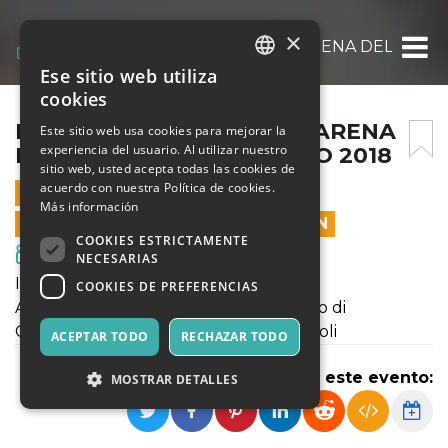
×
READY PLAYER ONE ALL’ ARENA DEL POGGI
Ese sitio web utiliza
ITALIAN
cookies
ENGLISH
READY PLAYER ONE ALL’ ARENA
Este sitio web usa cookies para mejorar la
experiencia del usuario. Al utilizar nuestro
DEL POGGIO IL 24 AGOSTO 2018
SPANISH
sitio web, usted acepta todas las cookies de
acuerdo con nuestra Política de cookies.
24 AGOSTO 2018 - 21:30
Más información
LAS VENTAS EN LÍNEA TERMINARON
COOKIES ESTRICTAMENTE
Cine y Medios
NECESARIAS
INIZIO SPETTACOLO ORE 21:00
COOKIES DE PREFERENCIAS
ARENA DEL POGGIO - Viale del Poggio di
Capodimonte -Parco del Poggio - Napoli
ACEPTAR TODO
RECHAZAR TODO
Compartir este evento:
MOSTRAR DETALLES