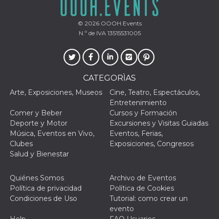
mantenie
coherenc
sesión y
© 2026
OOOH.Events
proporc
servicios
N.º de IVA 13515531005
personal
YSC
Sesión
YouTube
Google LLC
configura
.youtube.com
cookie p
rastrear l
CATEGORÌAS
de video
incrusta
Arte, Exposiciones, Museos
Cine, Teatro, Espectáculos,
VISITOR_INFO1_LIVE
5 meses 4
Youtube 
Entretenimiento
Google LLC
semanas
esta coo
.youtube.com
Comer y Beber
Cursos y Formación
realizar 
seguimie
Deporte y Motor
Excursiones y Visitas Guiadas
las prefe
Música, Eventos en Vivo,
Eventos, Ferias,
del usua
los vide
Clubes
Exposiciones, Congresos
Youtube
Salud y Bienestar
incrustad
sitios; t
puede de
si el visi
Quiénes Somos
Archivo de Eventos
sitio web
Política de privacidad
Política de Cookies
utilizand
versión 
Condiciones de Uso
Tutorial: como crear un
antigua d
evento
interfaz 
Youtube.
Help
FAQ Usuarios