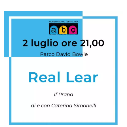
Script.com
utiliza esta
cookie para
recordar las
preferencias de
consentimiento
de cookies de
los visitantes. Es
necesario que el
banner de
cookies de
Cookie-
Script.com
funcione
correctamente.
Declaración de almacenamiento
Tipo de
Nombre
Descripción
almacenamiento
fbssls_314278995690155
Almacenamiento
de sesión
wpEmojiSettingsSupports
Almacenamiento
de sesión
cn_uc__
Almacenamiento
local