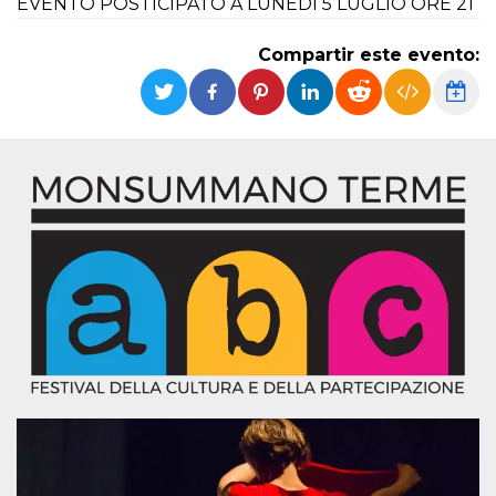
EVENTO POSTICIPATO A LUNEDI 5 LUGLIO ORE 21
Cookies estrictamente necesarias
Cookies de preferencias
Compartir este evento:
Las cookies estrictamente necesarias permiten
la funcionalidad principal del sitio web, como
el inicio de sesión de usuario y la gestión de
cuentas. El sitio web no se puede utilizar
correctamente sin las cookies estrictamente
necesarias.
Proveedor /
Nombre
Vencimiento
Descripción
Dominio
cf_clearance
1 año
Esta cookie es
Cloudflare,
utilizada por el
Inc.
servicio
.oooh.events
CloudFlare para
identificar el
tráfico web de
confianza y
anular cualquier
restricción de
seguridad
basada en la
dirección IP del
visitante. Es
esencial para
apoyar las
funciones de
seguridad de un