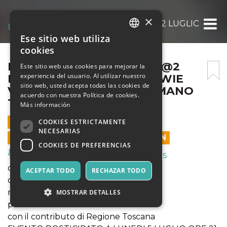
×
REAL LEAR ABC FESTIVAL@2 LUGLIO PAR
Ese sitio web utiliza
ITALIAN
cookies
ENGLISH
REAL LEAR ABC FESTIVAL@2
Este sitio web usa cookies para mejorar la
experiencia del usuario. Al utilizar nuestro
LUGLIO PARCO DAVID BOWIE
SPANISH
sitio web, usted acepta todas las cookies de
VILLA MARTINI MONSUMMANO
acuerdo con nuestra Política de cookies.
TERME
Más información
2 JULIO 2021 - 21:00
COOKIES ESTRICTAMENTE
NECESARIAS
LAS VENTAS EN LÍNEA TERMINARON
COOKIES DE PREFERENCIAS
Música, Eventos en Vivo, Clubes
drammaturgia Caterina Simonelli
ACEPTAR TODO
RECHAZAR TODO
con Caterina Simonelli
regia Marta Richeldi
MOSTRAR DETALLES
produzione IF Prana
con il contributo di Regione Toscana