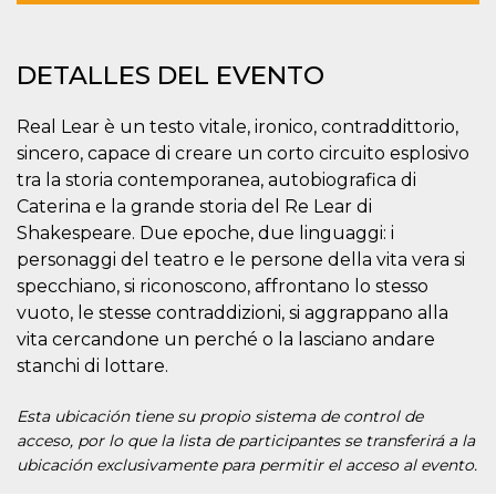
azar, la forma en
que se usa
puede ser
específico del
sitio, pero un
DETALLES DEL EVENTO
buen ejemplo es
mantener un
estado de inicio
de sesión para
Real Lear è un testo vitale, ironico, contraddittorio,
un usuario entre
sincero, capace di creare un corto circuito esplosivo
páginas.
tra la storia contemporanea, autobiografica di
m
1 año 1 mes
Esta cookie se
Stripe
utiliza
m.stripe.com
Caterina e la grande storia del Re Lear di
generalmente
Shakespeare. Due epoche, due linguaggi: i
para el
rendimiento y la
personaggi del teatro e le persone della vita vera si
optimización de
los servicios de
specchiano, si riconoscono, affrontano lo stesso
procesamiento
vuoto, le stesse contraddizioni, si aggrappano alla
de pagos,
facilitando el
vita cercandone un perché o la lasciano andare
almacenamiento
de contenidos
stanchi di lottare.
en el navegador
para hacer que
las páginas se
Esta ubicación tiene su propio sistema de control de
carguen más
rápido.
acceso, por lo que la lista de participantes se transferirá a la
ubicación exclusivamente para permitir el acceso al evento.
CookieScriptConsent
4 semanas 2
El servicio
CookieScript
días
Cookie-
oooh.events