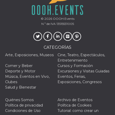
le impos
della lin
permetto
condivide
pagina.
© 2026
OOOH.Events
N.º de IVA 13515531005
fr
3 meses
Contiene
Meta
combina
Platform Inc.
identific
.facebook.com
única de
navegado
utiliza p
publicid
CATEGORÌAS
dirigida.
Arte, Exposiciones, Museos
Cine, Teatro, Espectáculos,
oo
5 años
Cookie d
Meta
Entretenimiento
exclusió
Platform Inc.
anuncios
.facebook.com
Comer y Beber
Cursos y Formación
Deporte y Motor
Excursiones y Visitas Guiadas
sb
2 años
Identific
Meta
Música, Eventos en Vivo,
Eventos, Ferias,
navegad
Platform Inc.
Faceboo
.facebook.com
Clubes
Exposiciones, Congresos
autentica
Salud y Bienestar
marketin
cookies 
función
específic
Quiénes Somos
Archivo de Eventos
Faceboo
Política de privacidad
Política de Cookies
usida
.facebook.com
Sesión
raccoglie
Condiciones de Uso
Tutorial: como crear un
informaz