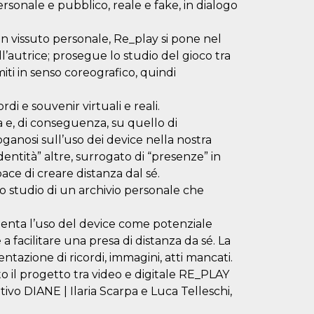
rsonale e pubblico, reale e fake, in dialogo
un vissuto personale, Re_play si pone nel
’autrice; prosegue lo studio del gioco tra
miti in senso coreografico, quindi
rdi e souvenir virtuali e reali.
a e, di conseguenza, su quello di
oganosi sull’uso dei device nella nostra
dentità” altre, surrogato di “presenze” in
ace di creare distanza dal sé.
lo studio di un archivio personale che
imenta l’uso del device come potenziale
a facilitare una presa di distanza da sé. La
entazione di ricordi, immagini, atti mancati.
o il progetto tra video e digitale RE_PLAY
tivo DIANE | Ilaria Scarpa e Luca Telleschi,