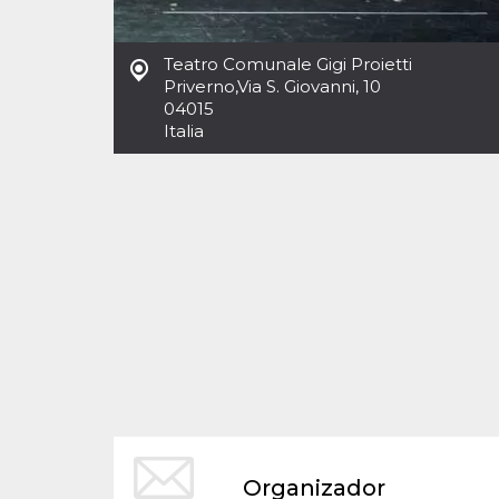
Cookies estrictamente necesarias
Cookies de preferencias
Teatro Comunale Gigi Proietti
Las cookies estrictamente necesarias permiten
Priverno
,
Via S. Giovanni, 10
la funcionalidad principal del sitio web, como
04015
el inicio de sesión de usuario y la gestión de
cuentas. El sitio web no se puede utilizar
Italia
correctamente sin las cookies estrictamente
necesarias.
Proveedor /
Nombre
Vencimiento
Descripción
Dominio
cf_clearance
1 año
Esta cookie es
Cloudflare,
utilizada por el
Inc.
servicio
.oooh.events
CloudFlare para
identificar el
tráfico web de
confianza y
anular cualquier
restricción de
seguridad
basada en la
dirección IP del
visitante. Es
esencial para
apoyar las
funciones de
Organizador
seguridad de un