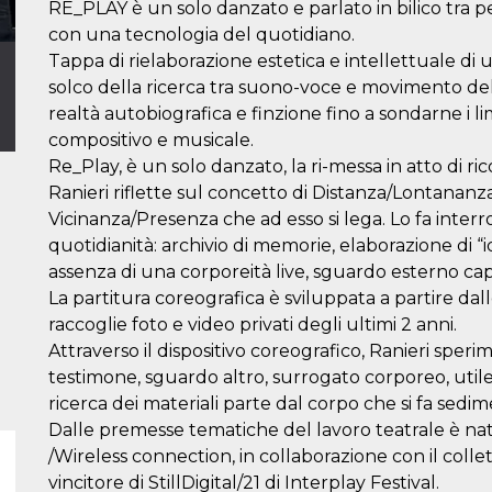
RE_PLAY è un solo danzato e parlato in bilico tra pe
con una tecnologia del quotidiano.
Tappa di rielaborazione estetica e intellettuale di 
solco della ricerca tra suono-voce e movimento dell
realtà autobiografica e finzione fino a sondarne i li
compositivo e musicale.
Re_Play, è un solo danzato, la ri-messa in atto di rico
Ranieri riflette sul concetto di Distanza/Lontananz
Vicinanza/Presenza che ad esso si lega. Lo fa interr
quotidianità: archivio di memorie, elaborazione di “i
assenza di una corporeità live, sguardo esterno cap
La partitura coreografica è sviluppata a partire dal
raccoglie foto e video privati degli ultimi 2 anni.
Attraverso il dispositivo coreografico, Ranieri sper
testimone, sguardo altro, surrogato corporeo, utile 
ricerca dei materiali parte dal corpo che si fa sedim
Dalle premesse tematiche del lavoro teatrale è nat
/Wireless connection, in collaborazione con il collet
vincitore di StillDigital/21 di Interplay Festival.