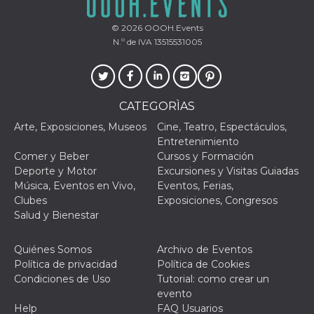
actividad
de sesió
sospecho
© 2026
OOOH.Events
especial
N.º de IVA 13515531005
la detecc
bots que
acceder a
servicio
también 
el perfil 
CATEGORÌAS
comport
asociado
cookie d
Arte, Exposiciones, Museos
Cine, Teatro, Espectáculos,
se elimin
Entretenimiento
después 
días. Est
Comer y Beber
Cursos y Formación
también 
Deporte y Motor
Excursiones y Visitas Guiadas
través d
gusta y o
Música, Eventos en Vivo,
Eventos, Ferias,
botones 
Clubes
Exposiciones, Congresos
etiqueta
Faceboo
Salud y Bienestar
colocado
muchos s
web dife
Quiénes Somos
Archivo de Eventos
Política de privacidad
Política de Cookies
dpr
.facebook.com
1 semana
permette
controlla
Condiciones de Uso
Tutorial: como crear un
funzione
evento
su Faceb
pulsante
Help
FAQ Usuarios
piace”, r