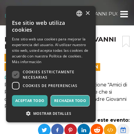
×
RICORDANDO PADRE GIOVANNI PUGGION
Ese sitio web utiliza
ITALIAN
cookies
ENGLISH
RICORDANDO PADRE GIOVANNI
Este sitio web usa cookies para mejorar la
experiencia del usuario. Al utilizar nuestro
PUGGIONI
SPANISH
sitio web, usted acepta todas las cookies de
acuerdo con nuestra Política de cookies.
22 MARZO 2025 - 20:00
Más información
LAS VENTAS EN LÍNEA TERMINARON
COOKIES ESTRICTAMENTE
Arte, Exposiciones, Museos
NECESARIAS
Raccolta fondi a sostegno dell'Associazione "Amici di
COOKIES DE PREFERENCIAS
Padre Giovanni Puggioni S.J." di Borore che si
occupa di tenere viva la memoria di Padre Giovanni
ACEPTAR TODO
RECHAZAR TODO
Puggioni
MOSTRAR DETALLES
Compartir este evento: