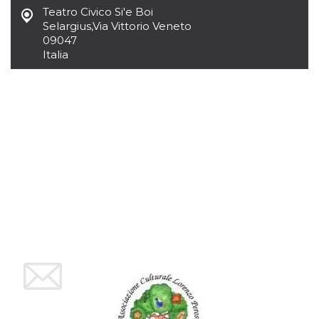
Script.com
Teatro Civico Si'e Boi
utiliza esta
cookie para
Selargius
,
Via Vittorio Veneto
recordar las
09047
preferencias de
consentimiento
Italia
de cookies de
los visitantes. Es
necesario que el
banner de
cookies de
Cookie-
Script.com
funcione
correctamente.
Declaración de almacenamiento
Tipo de
Nombre
Descripción
almacenamiento
fbssls_314278995690155
Almacenamiento
de sesión
wpEmojiSettingsSupports
Almacenamiento
de sesión
cn_uc__
Almacenamiento
local