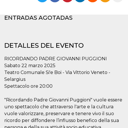
Cookies estrictamente necesarias
Cookies de preferencias
ENTRADAS AGOTADAS
Las cookies estrictamente necesarias permiten
la funcionalidad principal del sitio web, como
el inicio de sesión de usuario y la gestión de
cuentas. El sitio web no se puede utilizar
correctamente sin las cookies estrictamente
necesarias.
DETALLES DEL EVENTO
Proveedor /
Nombre
Vencimiento
Descripción
Dominio
RICORDANDO PADRE GIOVANNI PUGGIONI
cf_clearance
1 año
Esta cookie es
Cloudflare,
Sabato 22 marzo 2025
utilizada por el
Inc.
servicio
Teatro Comunale Si'e Boi - Via Vittorio Veneto -
.oooh.events
CloudFlare para
Selargius
identificar el
tráfico web de
Spettacolo ore 20:00
confianza y
anular cualquier
restricción de
"Ricordando Padre Giovanni Puggioni" vuole essere
seguridad
basada en la
uno spettacolo che attraverso l'arte e la cultura
dirección IP del
visitante. Es
vuole valorizzare, preservare e tenere vivo il suo
esencial para
apoyar las
ricordo per diffondere l’influsso benefico della sua
funciones de
persona e della sua attività socio educativa.
seguridad de un