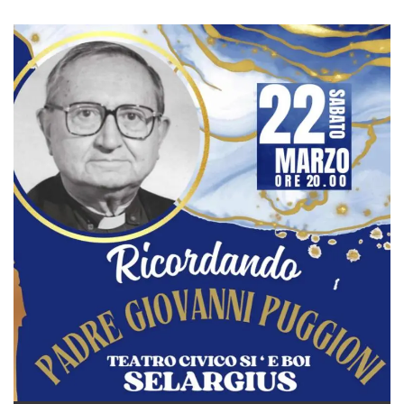
azar, la forma en
que se usa
puede ser
específico del
sitio, pero un
buen ejemplo es
mantener un
estado de inicio
de sesión para
un usuario entre
páginas.
m
1 año 1 mes
Esta cookie se
Stripe
utiliza
m.stripe.com
generalmente
para el
rendimiento y la
optimización de
los servicios de
procesamiento
de pagos,
facilitando el
almacenamiento
de contenidos
en el navegador
para hacer que
las páginas se
carguen más
rápido.
CookieScriptConsent
4 semanas 2
El servicio
CookieScript
días
Cookie-
oooh.events