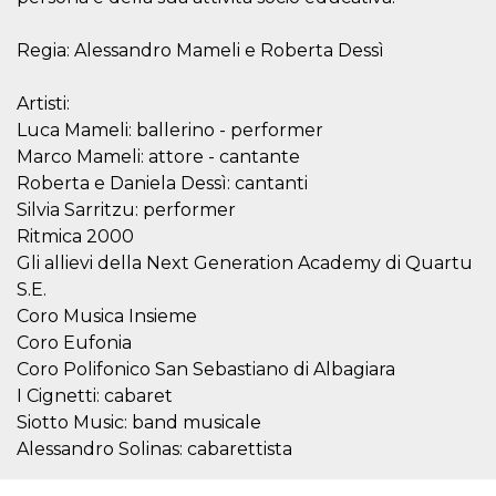
sitio web y
proporcionar
protección
Regia: Alessandro Mameli e Roberta Dessì
contra visitantes
maliciosos.
Artisti:
wordpress_test_cookie
Sesión
Se utiliza en
Automattic
sitios creados
Inc.
Luca Mameli: ballerino - performer
con Wordpress.
.oooh.events
Marco Mameli: attore - cantante
Comprueba si el
navegador tiene
Roberta e Daniela Dessì: cantanti
habilitadas las
cookies
Silvia Sarritzu: performer
PHPSESSID
Sesión
Cookie
Ritmica 2000
PHP.net
generada por
oooh.events
Gli allievi della Next Generation Academy di Quartu
aplicaciones
basadas en el
S.E.
lenguaje PHP.
Este es un
Coro Musica Insieme
identificador de
Coro Eufonia
propósito
general que se
Coro Polifonico San Sebastiano di Albagiara
utiliza para
mantener las
I Cignetti: cabaret
variables de
sesión del
Siotto Music: band musicale
usuario.
Alessandro Solinas: cabarettista
Normalmente es
un número
generado al