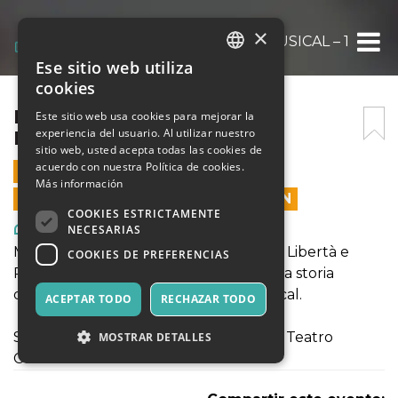
×
ROMEO + GIULIETTA – IL MUSICAL – 10 FEB, 
Ese sitio web utiliza
ITALIAN
cookies
ENGLISH
ROMEO + GIULIETTA – IL
Este sitio web usa cookies para mejorar la
experiencia del usuario. Al utilizar nuestro
MUSICAL – 10 FEB, 20:45
SPANISH
sitio web, usted acepta todas las cookies de
acuerdo con nuestra Política de cookies.
10 FEBRERO 2024 - 20:30
Más información
LAS VENTAS EN LÍNEA TERMINARON
COOKIES ESTRICTAMENTE
Arte, Exposiciones, Museos
NECESARIAS
Modernità e Tradizione, Amore e Odio, Libertà e
COOKIES DE PREFERENCIAS
Prigionia. Un viaggio emozionante nella storia
d'amore più famosa al mondo, in Musical.
ACEPTAR TODO
RECHAZAR TODO
Sabato 10 Febbraio ore 20:45 - Cinema Teatro
MOSTRAR DETALLES
Colonna - Brescia