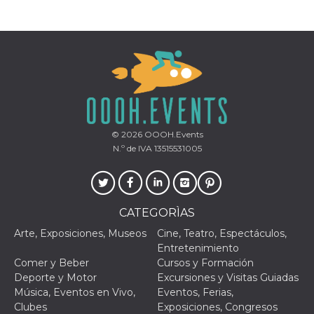
le impos
della lin
permetto
condivide
pagina.
fr
3 meses
Contiene
Meta
combina
Platform Inc.
identific
.facebook.com
única de
navegado
utiliza p
publicid
© 2026
OOOH.Events
dirigida.
N.º de IVA 13515531005
oo
5 años
Cookie d
Meta
exclusió
Platform Inc.
anuncios
.facebook.com
sb
2 años
Identific
Meta
navegad
Platform Inc.
CATEGORÌAS
Faceboo
.facebook.com
autentica
Arte, Exposiciones, Museos
Cine, Teatro, Espectáculos,
marketin
Entretenimiento
cookies 
función
Comer y Beber
Cursos y Formación
específic
Deporte y Motor
Excursiones y Visitas Guiadas
Faceboo
Música, Eventos en Vivo,
Eventos, Ferias,
usida
.facebook.com
Sesión
raccoglie
Clubes
Exposiciones, Congresos
informaz