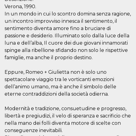
sitio web y
Verona, 1990.
proporcionar
protección
In un mondo in cui lo scontro domina senza ragione,
contra visitantes
un incontro improvviso innesca il sentimento, il
maliciosos.
sentimento diventa amore fino a bruciare di
wordpress_test_cookie
Sesión
Se utiliza en
Automattic
sitios creados
Inc.
passione e desiderio. Illuminato solo dalla luce della
con Wordpress.
.oooh.events
luna e dell’alba, Il cuore dei due giovani innamorati
Comprueba si el
navegador tiene
spinge alla ribellione sfidando non solo le rispettive
habilitadas las
cookies
famiglie, ma anche il proprio destino.
PHPSESSID
Sesión
Cookie
PHP.net
generada por
oooh.events
Eppure, Romeo + Giulietta non è solo uno
aplicaciones
basadas en el
spettacolare viaggio tra le vorticanti emozioni
lenguaje PHP.
Este es un
dell’animo umano, ma è anche il simbolo delle
identificador de
eterne contraddizioni della società odierna.
propósito
general que se
utiliza para
mantener las
Modernità e tradizione, consuetudine e progresso,
variables de
sesión del
libertà e pregiudizi, il velo di speranza e sacrificio che
usuario.
nella mano dei folli diventa motore di scelte con
Normalmente es
un número
conseguenze inevitabili.
generado al