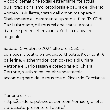
azar, la forma en
Ricco di tematiche sociali estremamente attuali
que se usa
quali tradizionalismo, ortodossia e paura del diverso,
puede ser
específico del
Romeo + Giulietta, tratto dall’omonima opera di
sitio, pero un
buen ejemplo es
Shakespeare e liberamente ispirato al film “R+G” di
mantener un
estado de inicio
Baz Luhrmann, è il musical che tratta la storia
de sesión para
d’amore per eccellenza in un’ottica nuova ed
un usuario entre
páginas.
originale.
m
1 año 1 mes
Esta cookie se
Stripe
utiliza
m.stripe.com
Sabato 10 Febbraio 2024 alle ore 20:30, la
generalmente
para el
compagnia teatrale newcoatoftheatre, 9 cantanti, 6
rendimiento y la
optimización de
ballerine, 4 schermidori con co- regia di Chiara
los servicios de
Petrone e Carlo Hasan e coreografie di Chiara
procesamiento
de pagos,
Petrone, si esibirà nel celebre spettacolo
facilitando el
almacenamiento
accompagnato dalle musiche di Riccardo Cocciante.
de contenidos
en el navegador
para hacer que
las páginas se
carguen más
Parlano di noi:
rápido.
https://cardona.patriziopacioni.com/romeo-giulietta-
CookieScriptConsent
4 semanas 2
El servicio
CookieScript
tra-passato-presente-e-futuro/
días
Cookie-
oooh.events