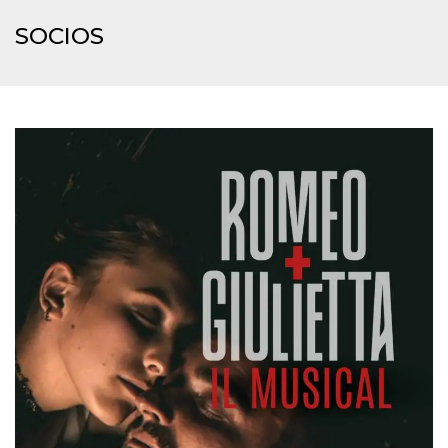
Script.com
utiliza esta
SOCIOS
cookie para
recordar las
preferencias de
consentimiento
de cookies de
los visitantes. Es
necesario que el
banner de
cookies de
Cookie-
Script.com
funcione
correctamente.
Declaración de almacenamiento
Tipo de
Nombre
Descripción
almacenamiento
fbssls_314278995690155
Almacenamiento
de sesión
wpEmojiSettingsSupports
Almacenamiento
de sesión
cn_uc__
Almacenamiento
local