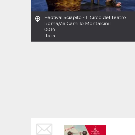
Cookies estrictamente necesarias
Cookies de preferencias
Fedtival Sciapitò - Il Circo del Teatro
Las cookies estrictamente necesarias permiten
Roma
,
Via Camillo Montalcini 1
la funcionalidad principal del sitio web, como
00141
el inicio de sesión de usuario y la gestión de
cuentas. El sitio web no se puede utilizar
Italia
correctamente sin las cookies estrictamente
necesarias.
Proveedor /
Nombre
Vencimiento
Descripción
Dominio
cf_clearance
1 año
Esta cookie es
Cloudflare,
utilizada por el
Inc.
servicio
.oooh.events
CloudFlare para
identificar el
tráfico web de
confianza y
anular cualquier
restricción de
seguridad
basada en la
dirección IP del
visitante. Es
esencial para
apoyar las
funciones de
seguridad de un