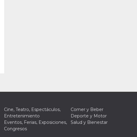
Cine, Teatro, Espectáculos,
Comer y Beber
Entretenimiento
Deporte y Motor
Eventos, Ferias, Exposiciones,
Salud y Bienestar
Congresos