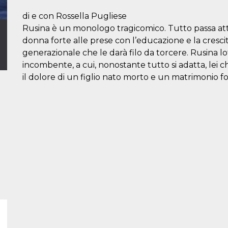
di e con Rossella Pugliese
Rusina è un monologo tragicomico. Tutto passa att
donna forte alle prese con l’educazione e la cresci
generazionale che le darà filo da torcere. Rusina l
incombente, a cui, nonostante tutto si adatta, lei c
il dolore di un figlio nato morto e un matrimonio for