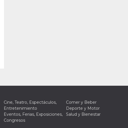
Cine, Teatro, Espectáculos,
Comer y Beber
Entretenimiento
Deporte y Motor
Eventos, Ferias, Exposiciones,
Salud y Bienestar
Congresos