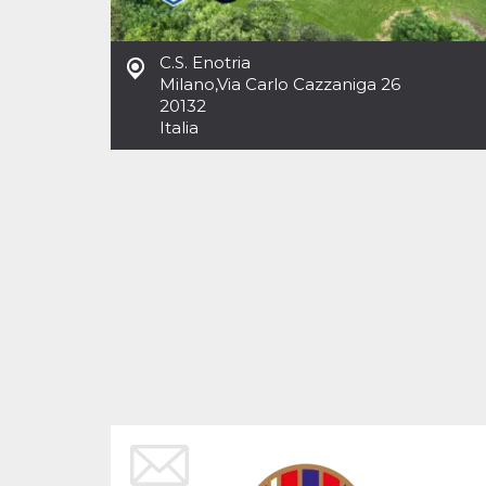
Cookies estrictamente necesarias
Cookies de preferencias
C.S. Enotria
Las cookies estrictamente necesarias permiten
Milano
,
Via Carlo Cazzaniga 26
la funcionalidad principal del sitio web, como
20132
el inicio de sesión de usuario y la gestión de
cuentas. El sitio web no se puede utilizar
Italia
correctamente sin las cookies estrictamente
necesarias.
Proveedor /
Nombre
Vencimiento
Descripción
Dominio
cf_clearance
1 año
Esta cookie es
Cloudflare,
utilizada por el
Inc.
servicio
.oooh.events
CloudFlare para
identificar el
tráfico web de
confianza y
anular cualquier
restricción de
seguridad
basada en la
dirección IP del
visitante. Es
esencial para
apoyar las
funciones de
seguridad de un