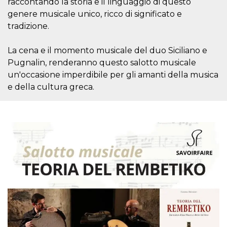
raccontando la storia e il linguaggio di questo
sitio web y
genere musicale unico, ricco di significato e
proporcionar
protección
tradizione.
contra visitantes
maliciosos.
La cena e il momento musicale del duo Siciliano e
wordpress_test_cookie
Sesión
Se utiliza en
Automattic
sitios creados
Inc.
Pugnalin, renderanno questo salotto musicale
con Wordpress.
.oooh.events
Comprueba si el
un'occasione imperdibile per gli amanti della musica
navegador tiene
habilitadas las
e della cultura greca.
cookies
PHPSESSID
Sesión
Cookie
PHP.net
generada por
oooh.events
aplicaciones
basadas en el
lenguaje PHP.
Este es un
identificador de
propósito
general que se
utiliza para
mantener las
variables de
sesión del
usuario.
Normalmente es
un número
generado al