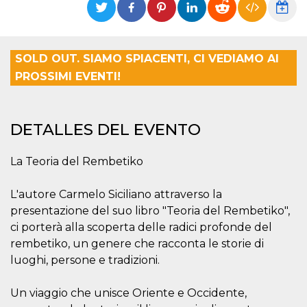
Cookies estrictamente necesarias
Cookies de preferencias
Las cookies estrictamente necesarias permiten
SOLD OUT. SIAMO SPIACENTI, CI VEDIAMO AI
la funcionalidad principal del sitio web, como
el inicio de sesión de usuario y la gestión de
PROSSIMI EVENTI!
cuentas. El sitio web no se puede utilizar
correctamente sin las cookies estrictamente
necesarias.
Proveedor /
DETALLES DEL EVENTO
Nombre
Vencimiento
Descripción
Dominio
cf_clearance
1 año
Esta cookie es
Cloudflare,
La Teoria del Rembetiko
utilizada por el
Inc.
servicio
.oooh.events
CloudFlare para
identificar el
L'autore Carmelo Siciliano attraverso la
tráfico web de
presentazione del suo libro "Teoria del Rembetiko",
confianza y
anular cualquier
ci porterà alla scoperta delle radici profonde del
restricción de
seguridad
rembetiko, un genere che racconta le storie di
basada en la
dirección IP del
luoghi, persone e tradizioni.
visitante. Es
esencial para
apoyar las
Un viaggio che unisce Oriente e Occidente,
funciones de
seguridad de un