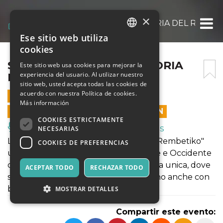
×
SALOTTO MUSICALE – TEORIA DEL REMBE
Ese sitio web utiliza
ITALIAN
cookies
ENGLISH
SALOTTO MUSICALE – TEORIA
Este sitio web usa cookies para mejorar la
experiencia del usuario. Al utilizar nuestro
DEL REMBETIKO
SPANISH
sitio web, usted acepta todas las cookies de
acuerdo con nuestra Política de cookies.
28 MARZO 2025 - 18:30
Más información
LAS VENTAS EN LÍNEA TERMINARON
COOKIES ESTRICTAMENTE
Música, Eventos en Vivo, Clubes
NECESARIAS
La presentazione del libro "Teoria del Rembetiko"
COOKIES DE PREFERENCIAS
unita a un viaggio musicale fra Oriente e Occidente
ci accompagneranno in una esperienza unica, dove
ACEPTAR TODO
RECHAZAR TODO
suoni, ritmi e tradizioni si coniugheranno anche con
buon cibo.
MOSTRAR DETALLES
Compartir este evento: