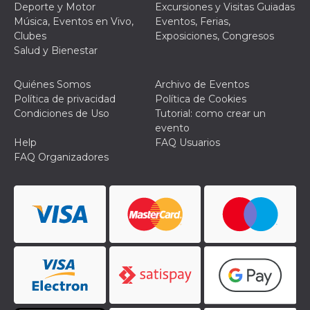
Deporte y Motor
Excursiones y Visitas Guiadas
actividad
de sesió
Música, Eventos en Vivo,
Eventos, Ferias,
sospecho
Clubes
Exposiciones, Congresos
especial
la detecc
Salud y Bienestar
bots que
acceder a
servicio
Quiénes Somos
Archivo de Eventos
también 
el perfil 
Política de privacidad
Política de Cookies
comport
Condiciones de Uso
Tutorial: como crear un
asociado
cookie d
evento
se elimin
Help
FAQ Usuarios
después 
días. Est
FAQ Organizadores
también 
través d
gusta y o
botones 
etiqueta
Faceboo
colocado
muchos s
web dife
dpr
.facebook.com
1 semana
permette
controlla
funzione
su Faceb
pulsante
piace”, r