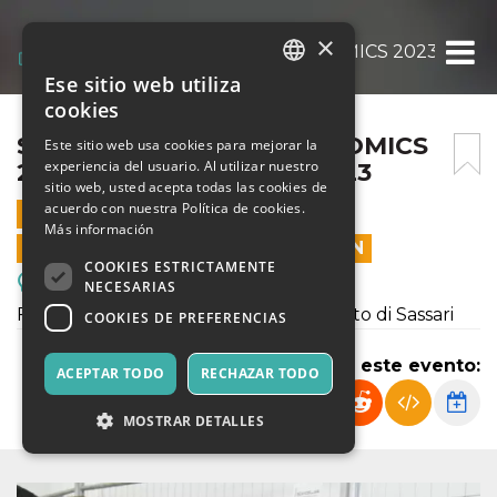
×
SASSARI COSPLAY AND COMICS 2023 – 08
Ese sitio web utiliza
ITALIAN
cookies
ENGLISH
SASSARI COSPLAY AND COMICS
Este sitio web usa cookies para mejorar la
experiencia del usuario. Al utilizar nuestro
2023 – 08 SETTEMBRE 2023
SPANISH
sitio web, usted acepta todas las cookies de
acuerdo con nuestra Política de cookies.
8 SEPTIEMBRE 2023 - 10:00
Más información
LAS VENTAS EN LÍNEA TERMINARON
COOKIES ESTRICTAMENTE
Reuniones, Ferias, Congresos.
NECESARIAS
Fiera del fumetto e dell'intrattenimento di Sassari
COOKIES DE PREFERENCIAS
Compartir este evento:
ACEPTAR TODO
RECHAZAR TODO
MOSTRAR DETALLES