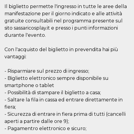
Il biglietto permette l'ingresso in tutte le aree della
manifestazione per il giorno indicato e alle attività
gratuite consultabili nel programma presente sul
sito sassaricosplay.it e presso i punti informazioni
durante l'evento.
Proveedor /
Nombre
Vencimiento
Descripc
Dominio
Con l'acquisto del biglietto in prevendita hai più
c_user
4 semanas 2
Cookie de
Meta
días
de sesió
Platform Inc.
vantaggi:
usuario.
.facebook.com
ser de se
permane
durante 
- Risparmiare sul prezzo di ingresso;
- Biglietto elettronico sempre disponibile su
datr
2 años
Esta coo
Meta
identifica
Platform Inc.
smartphone o tablet
navegado
.facebook.com
conecta 
- Possibilità di stampare il biglietto a casa;
Facebook
- Saltare la fila in cassa ed entrare direttamente in
directam
vinculad
fiera;
usuario 
Faceboo
- Sicurezza di entrare in fiera prima di tutti (cancelli
individua
aperti a partire dalle ore 9);
Facebook
que se ut
- Pagamentro elettronico e sicuro;
ayudar c
seguridad