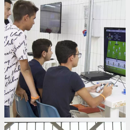
Cookies estrictamente necesarias
Cookies de preferencias
Las cookies estrictamente necesarias permiten
la funcionalidad principal del sitio web, como
el inicio de sesión de usuario y la gestión de
cuentas. El sitio web no se puede utilizar
correctamente sin las cookies estrictamente
necesarias.
Proveedor /
Nombre
Vencimiento
Descripción
Dominio
cf_clearance
1 año
Esta cookie es
Cloudflare,
utilizada por el
Inc.
servicio
.oooh.events
CloudFlare para
identificar el
tráfico web de
confianza y
anular cualquier
restricción de
seguridad
basada en la
dirección IP del
visitante. Es
esencial para
apoyar las
funciones de
seguridad de un