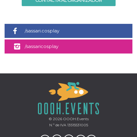
CONTACTA AL ORGANIZADOR
/sassari.cosplay
/sassaricosplay
© 2026
OOOH.Events
N.º de IVA 13515531005