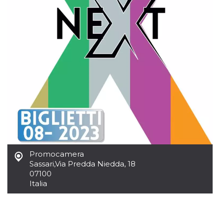
Promocamera
Sassari
,
Via Predda Niedda, 18
07100
Italia