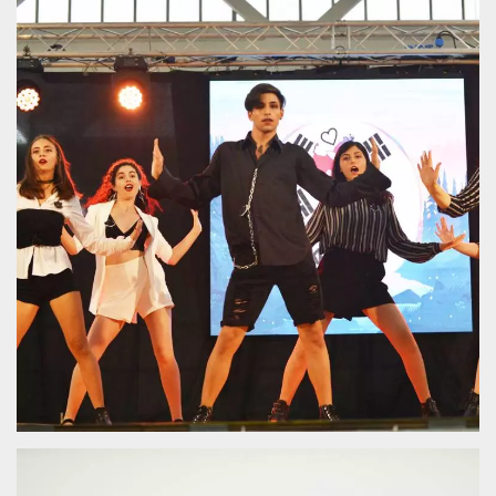
sitio web y
proporcionar
protección
contra visitantes
maliciosos.
wordpress_test_cookie
Sesión
Se utiliza en
Automattic
sitios creados
Inc.
con Wordpress.
.oooh.events
Comprueba si el
navegador tiene
habilitadas las
cookies
PHPSESSID
Sesión
Cookie
PHP.net
generada por
oooh.events
aplicaciones
basadas en el
lenguaje PHP.
Este es un
identificador de
propósito
general que se
utiliza para
mantener las
variables de
sesión del
usuario.
Normalmente es
un número
generado al