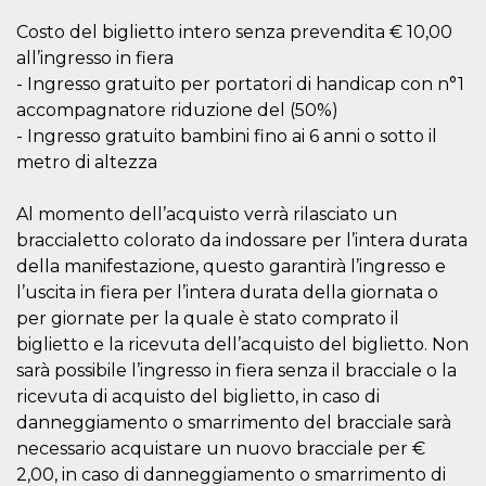
actividad
de sesió
Costo del biglietto intero senza prevendita € 10,00
sospecho
all’ingresso in fiera
especial
la detecc
- Ingresso gratuito per portatori di handicap con n°1
bots que
acceder a
accompagnatore riduzione del (50%)
servicio
- Ingresso gratuito bambini fino ai 6 anni o sotto il
también 
el perfil 
metro di altezza
comport
asociado
cookie d
se elimin
Al momento dell’acquisto verrà rilasciato un
después 
braccialetto colorato da indossare per l’intera durata
días. Est
también 
della manifestazione, questo garantirà l’ingresso e
través d
gusta y o
l’uscita in fiera per l’intera durata della giornata o
botones 
per giornate per la quale è stato comprato il
etiqueta
Faceboo
biglietto e la ricevuta dell’acquisto del biglietto. Non
colocado
muchos s
sarà possibile l’ingresso in fiera senza il bracciale o la
web dife
ricevuta di acquisto del biglietto, in caso di
dpr
.facebook.com
1 semana
permette
danneggiamento o smarrimento del bracciale sarà
controlla
funzione
necessario acquistare un nuovo bracciale per €
su Faceb
pulsante
2,00, in caso di danneggiamento o smarrimento di
piace”, r