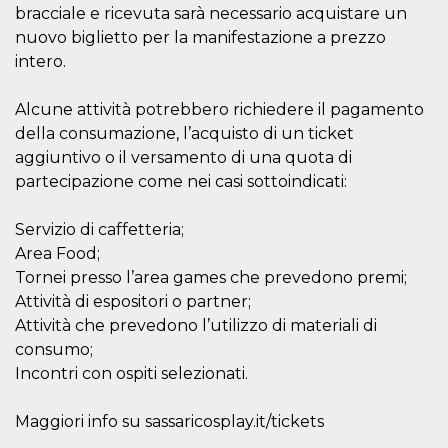
bracciale e ricevuta sarà necessario acquistare un
le impos
della lin
nuovo biglietto per la manifestazione a prezzo
permetto
condivide
intero.
pagina.
fr
3 meses
Contiene
Meta
Alcune attività potrebbero richiedere il pagamento
combina
Platform Inc.
identific
.facebook.com
della consumazione, l’acquisto di un ticket
única de
navegado
aggiuntivo o il versamento di una quota di
utiliza p
partecipazione come nei casi sottoindicati:
publicid
dirigida.
oo
5 años
Cookie d
Meta
Servizio di caffetteria;
exclusió
Platform Inc.
Area Food;
anuncios
.facebook.com
Tornei presso l’area games che prevedono premi;
sb
2 años
Identific
Meta
navegad
Attività di espositori o partner;
Platform Inc.
Faceboo
.facebook.com
Attività che prevedono l’utilizzo di materiali di
autentica
marketin
consumo;
cookies 
función
Incontri con ospiti selezionati.
específic
Faceboo
Maggiori info su sassaricosplay.it/tickets
usida
.facebook.com
Sesión
raccoglie
informaz