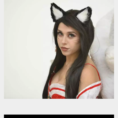
azar, la forma en
que se usa
puede ser
específico del
sitio, pero un
buen ejemplo es
mantener un
estado de inicio
de sesión para
un usuario entre
páginas.
m
1 año 1 mes
Esta cookie se
Stripe
utiliza
m.stripe.com
generalmente
para el
rendimiento y la
optimización de
los servicios de
procesamiento
de pagos,
facilitando el
almacenamiento
de contenidos
en el navegador
para hacer que
las páginas se
carguen más
rápido.
CookieScriptConsent
4 semanas 2
El servicio
CookieScript
días
Cookie-
oooh.events