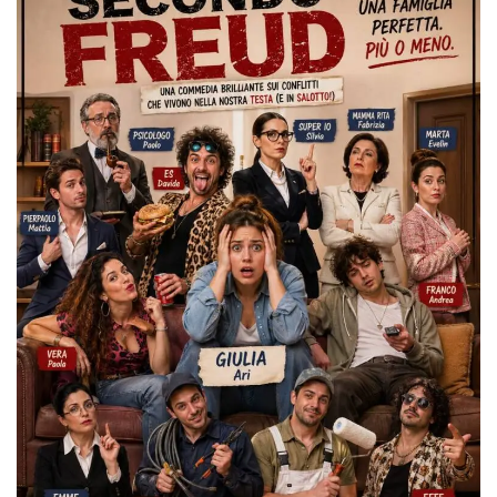
azar, la forma en
que se usa
puede ser
específico del
sitio, pero un
buen ejemplo es
mantener un
estado de inicio
de sesión para
un usuario entre
páginas.
m
1 año 1 mes
Esta cookie se
Stripe
utiliza
m.stripe.com
generalmente
para el
rendimiento y la
optimización de
los servicios de
procesamiento
de pagos,
facilitando el
almacenamiento
de contenidos
en el navegador
para hacer que
las páginas se
carguen más
rápido.
CookieScriptConsent
4 semanas 2
El servicio
CookieScript
días
Cookie-
oooh.events