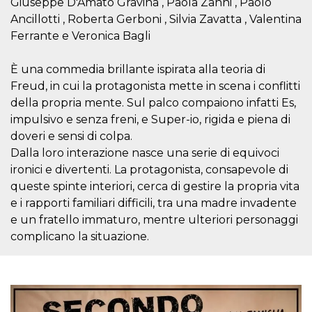
Giuseppe D'Amato Gravina , Paola Zanni , Paolo
sitio web y
Ancillotti , Roberta Gerboni , Silvia Zavatta , Valentina
proporcionar
protección
Ferrante e Veronica Bagli
contra visitantes
maliciosos.
È una commedia brillante ispirata alla teoria di
wordpress_test_cookie
Sesión
Se utiliza en
Automattic
sitios creados
Inc.
Freud, in cui la protagonista mette in scena i conflitti
con Wordpress.
.oooh.events
Comprueba si el
della propria mente. Sul palco compaiono infatti Es,
navegador tiene
habilitadas las
impulsivo e senza freni, e Super-io, rigida e piena di
cookies
doveri e sensi di colpa.
PHPSESSID
Sesión
Cookie
PHP.net
Dalla loro interazione nasce una serie di equivoci
generada por
oooh.events
aplicaciones
ironici e divertenti. La protagonista, consapevole di
basadas en el
queste spinte interiori, cerca di gestire la propria vita
lenguaje PHP.
Este es un
e i rapporti familiari difficili, tra una madre invadente
identificador de
propósito
e un fratello immaturo, mentre ulteriori personaggi
general que se
utiliza para
complicano la situazione.
mantener las
variables de
sesión del
usuario.
Normalmente es
un número
generado al