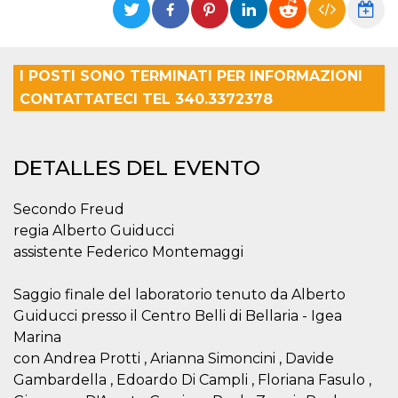
Cookies estrictamente necesarias
Cookies de preferencias
Las cookies estrictamente necesarias permiten
I POSTI SONO TERMINATI PER INFORMAZIONI
la funcionalidad principal del sitio web, como
el inicio de sesión de usuario y la gestión de
CONTATTATECI TEL 340.3372378
cuentas. El sitio web no se puede utilizar
correctamente sin las cookies estrictamente
necesarias.
Proveedor /
DETALLES DEL EVENTO
Nombre
Vencimiento
Descripción
Dominio
cf_clearance
1 año
Esta cookie es
Cloudflare,
Secondo Freud
utilizada por el
Inc.
servicio
.oooh.events
regia Alberto Guiducci
CloudFlare para
identificar el
assistente Federico Montemaggi
tráfico web de
confianza y
anular cualquier
Saggio finale del laboratorio tenuto da Alberto
restricción de
seguridad
Guiducci presso il Centro Belli di Bellaria - Igea
basada en la
dirección IP del
Marina
visitante. Es
con Andrea Protti , Arianna Simoncini , Davide
esencial para
apoyar las
Gambardella , Edoardo Di Campli , Floriana Fasulo ,
funciones de
seguridad de un