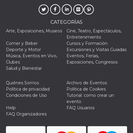
actividad
de sesió
sospecho
especial
la detecc
CATEGORÌAS
bots que
acceder a
Arte, Exposiciones, Museos
Cine, Teatro, Espectáculos,
servicio
Entretenimiento
también 
el perfil 
Comer y Beber
Cursos y Formación
comport
Deporte y Motor
Excursiones y Visitas Guiadas
asociado
cookie d
Música, Eventos en Vivo,
Eventos, Ferias,
se elimin
Clubes
Exposiciones, Congresos
después 
días. Est
Salud y Bienestar
también 
través d
gusta y o
Quiénes Somos
Archivo de Eventos
botones 
etiqueta
Política de privacidad
Política de Cookies
Faceboo
Condiciones de Uso
Tutorial: como crear un
colocado
muchos s
evento
web dife
Help
FAQ Usuarios
dpr
.facebook.com
1 semana
permette
FAQ Organizadores
controlla
funzione
su Faceb
pulsante
piace”, r