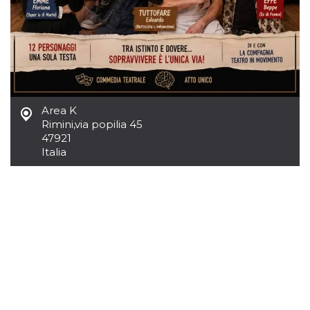
Script.com
utiliza esta
cookie para
recordar las
preferencias de
consentimiento
de cookies de
los visitantes. Es
necesario que el
banner de
cookies de
Cookie-
Area K
Script.com
Rimini
,
via popilia 45
funcione
47921
correctamente.
Italia
Declaración de almacenamiento
Tipo de
Nombre
Descripción
almacenamiento
fbssls_314278995690155
Almacenamiento
de sesión
wpEmojiSettingsSupports
Almacenamiento
de sesión
cn_uc__
Almacenamiento
local