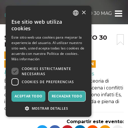
×
SECONDO FREUD – SABATO 30 MAGGIO OR
Ese sitio web utiliza
ITALIAN
cookies
ENGLISH
SECONDO FREUD – SABATO 30
Este sitio web usa cookies para mejorar la
experiencia del usuario. Al utilizar nuestro
MAGGIO ORE 21
SPANISH
sitio web, usted acepta todas las cookies de
acuerdo con nuestra Política de cookies.
30 MAYO 2026 - 21:00
Más información
LAS VENTAS EN LÍNEA TERMINARON
COOKIES ESTRICTAMENTE
Música, Eventos en Vivo, Clubes
NECESARIAS
È una commedia brillante ispirata alla teoria di
COOKIES DE PREFERENCIAS
Freud, in cui la protagonista mette in scena i conflitti
della propria mente. Sul palco compaiono infatti Es,
ACEPTAR TODO
RECHAZAR TODO
impulsivo e senza freni, e Super-io, rigida e piena di
doveri e sensi di colpa.
MOSTRAR DETALLES
Compartir este evento: