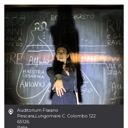
Cookies estrictamente necesarias
Cookies de preferencias
Las cookies estrictamente necesarias permiten
la funcionalidad principal del sitio web, como
el inicio de sesión de usuario y la gestión de
cuentas. El sitio web no se puede utilizar
correctamente sin las cookies estrictamente
necesarias.
Proveedor /
Nombre
Vencimiento
Descripción
Dominio
cf_clearance
1 año
Esta cookie es
Cloudflare,
utilizada por el
Inc.
servicio
.oooh.events
CloudFlare para
identificar el
tráfico web de
confianza y
anular cualquier
restricción de
seguridad
basada en la
dirección IP del
Auditorium Flaiano
visitante. Es
Pescara
,
Lungomare C. Colombo 122
esencial para
apoyar las
65126
funciones de
Italia
seguridad de un