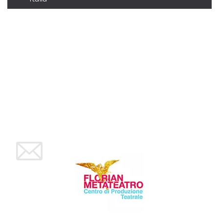
sitio web y
proporcionar
protección
contra visitantes
maliciosos.
wordpress_test_cookie
Sesión
Se utiliza en
Automattic
sitios creados
Inc.
con Wordpress.
.oooh.events
Comprueba si el
navegador tiene
habilitadas las
cookies
PHPSESSID
Sesión
Cookie
PHP.net
generada por
oooh.events
aplicaciones
basadas en el
lenguaje PHP.
Este es un
identificador de
propósito
general que se
utiliza para
mantener las
variables de
sesión del
usuario.
Normalmente es
un número
generado al