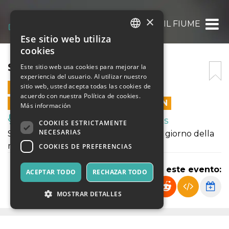
×
SEGRE. COME IL FIUME
Ese sitio web utiliza
ITALIAN
cookies
ENGLISH
SEGRE. COME IL FIUME
Este sitio web usa cookies para mejorar la
experiencia del usuario. Al utilizar nuestro
SPANISH
sitio web, usted acepta todas las cookies de
27 ENERO 2025 - 10:15
acuerdo con nuestra Política de cookies.
LAS VENTAS EN LÍNEA TERMINARON
Más información
Música, Eventos en Vivo, Clubes
COOKIES ESTRICTAMENTE
NECESARIAS
Spettacolo di Teatro che ricostruisce il giorno della
memoria in modo intenso e poetico.
COOKIES DE PREFERENCIAS
Compartir este evento:
ACEPTAR TODO
RECHAZAR TODO
MOSTRAR DETALLES