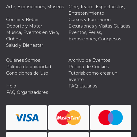
Script.com
utiliza esta
Arte, Exposiciones, Museos
Cine, Teatro, Espectáculos,
cookie para
Entretenimiento
recordar las
preferencias de
Comer y Beber
Cursos y Formación
consentimiento
Deporte y Motor
Excursiones y Visitas Guiadas
de cookies de
los visitantes. Es
Música, Eventos en Vivo,
Eventos, Ferias,
necesario que el
Clubes
Exposiciones, Congresos
banner de
cookies de
Salud y Bienestar
Cookie-
Script.com
funcione
Quiénes Somos
Archivo de Eventos
correctamente.
Política de privacidad
Política de Cookies
Declaración de almacenamiento
Condiciones de Uso
Tutorial: como crear un
evento
Tipo de
Nombre
Descripción
Help
FAQ Usuarios
almacenamiento
FAQ Organizadores
fbssls_314278995690155
Almacenamiento
de sesión
wpEmojiSettingsSupports
Almacenamiento
de sesión
cn_uc__
Almacenamiento
local