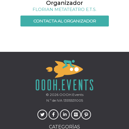
azar, la forma en
Organizador
que se usa
puede ser
FLORIAN METATEATRO E.T.S.
específico del
sitio, pero un
buen ejemplo es
CONTACTA AL ORGANIZADOR
mantener un
estado de inicio
de sesión para
un usuario entre
páginas.
m
1 año 1 mes
Esta cookie se
Stripe
utiliza
m.stripe.com
generalmente
para el
rendimiento y la
optimización de
los servicios de
procesamiento
de pagos,
facilitando el
almacenamiento
de contenidos
© 2026
OOOH.Events
en el navegador
N.º de IVA 13515531005
para hacer que
las páginas se
carguen más
rápido.
CookieScriptConsent
4 semanas 2
El servicio
CookieScript
días
Cookie-
oooh.events
CATEGORÌAS