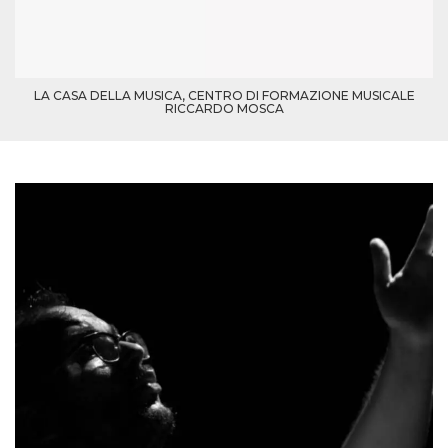
funcione
correctamente.
m
1 año 1 mes
Esta cookie se
Stripe
utiliza
m.stripe.com
generalmente
para el
LA CASA DELLA MUSICA, CENTRO DI FORMAZIONE MUSICALE
rendimiento y la
RICCARDO MOSCA
optimización de
los servicios de
procesamiento
de pagos,
facilitando el
almacenamiento
de contenidos
en el navegador
para hacer que
las páginas se
carguen más
rápido.
Declaración de almacenamiento
Tipo de
Nombre
Descripción
almacenamiento
wpEmojiSettingsSupports
Almacenamiento
de sesión
cn_uc__
Almacenamiento
local