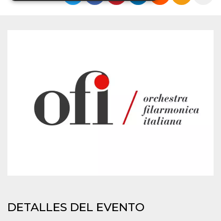
Cookies estrictamente necesarias
Cookies de preferencias
Cookies no clasificadas
Las cookies estrictamente necesarias permiten
la funcionalidad principal del sitio web, como
el inicio de sesión de usuario y la gestión de
cuentas. El sitio web no se puede utilizar
correctamente sin las cookies estrictamente
necesarias.
Proveedor /
Nombre
Vencimiento
Descripción
Dominio
cf_clearance
1 año
Esta cookie es
Cloudflare,
utilizada por el
Inc.
servicio
.oooh.events
CloudFlare para
identificar el
tráfico web de
confianza y
anular cualquier
restricción de
DETALLES DEL EVENTO
seguridad
basada en la
dirección IP del