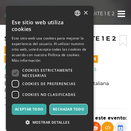
×
SHOSTAKOVICH JAZZ SUITE 1 E 2
Ese sitio web utiliza
ITALIAN
cookies
ENGLISH
SHOSTAKOVICH JAZZ SUITE 1 E 2
Este sitio web usa cookies para mejorar la
experiencia del usuario. Al utilizar nuestro
SPANISH
sitio web, usted acepta todas las cookies de
15 OCTUBRE 2022 - 20:45
acuerdo con nuestra Política de cookies.
LAS VENTAS EN LÍNEA TERMINARON
Más información
Música, Eventos en Vivo, Clubes
COOKIES ESTRICTAMENTE
NECESARIAS
Direttore: Jacopo Rivani
Ensemble dell'Orchestra Filarmonica Italiana
COOKIES DE PREFERENCIAS
PROGRAMMA:
COOKIES NO CLASIFICADAS
-> Suite for Jazz orchestra n.1
-> Suite for variety stage orchestra
ACEPTAR TODO
RECHAZAR TODO
Compartir este evento:
MOSTRAR DETALLES