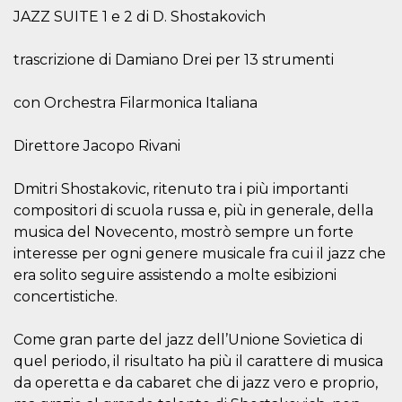
visitante. Es
JAZZ SUITE 1 e 2 di D. Shostakovich
esencial para
apoyar las
funciones de
trascrizione di Damiano Drei per 13 strumenti
seguridad de un
sitio web y
proporcionar
protección
con Orchestra Filarmonica Italiana
contra visitantes
maliciosos.
Direttore Jacopo Rivani
wordpress_test_cookie
Sesión
Se utiliza en
Automattic
sitios creados
Inc.
con Wordpress.
.oooh.events
Dmitri Shostakovic, ritenuto tra i più importanti
Comprueba si el
navegador tiene
compositori di scuola russa e, più in generale, della
habilitadas las
cookies
musica del Novecento, mostrò sempre un forte
PHPSESSID
Sesión
Cookie
interesse per ogni genere musicale fra cui il jazz che
PHP.net
generada por
oooh.events
era solito seguire assistendo a molte esibizioni
aplicaciones
basadas en el
concertistiche.
lenguaje PHP.
Este es un
identificador de
Come gran parte del jazz dell’Unione Sovietica di
propósito
general que se
quel periodo, il risultato ha più il carattere di musica
utiliza para
mantener las
da operetta e da cabaret che di jazz vero e proprio,
variables de
sesión del