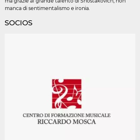
ma grazie al grande talento di Shostakovich, non
usuario.
manca di sentimentalismo e ironia.
Normalmente es
un número
generado al
SOCIOS
azar, la forma en
que se usa
puede ser
específico del
sitio, pero un
buen ejemplo es
mantener un
estado de inicio
de sesión para
un usuario entre
páginas.
CookieScriptConsent
4 semanas 2
El servicio
CookieScript
días
Cookie-
oooh.events
Script.com
utiliza esta
cookie para
recordar las
preferencias de
consentimiento
de cookies de
los visitantes. Es
necesario que el
banner de
cookies de
Cookie-
Script.com