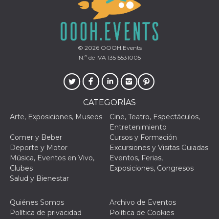
antigua d
interfaz 
Youtube.
VISITOR_PRIVACY_METADATA
5 meses 4
Esta cook
YouTube
semanas
utiliza p
.youtube.com
almacena
© 2026
OOOH.Events
consenti
N.º de IVA 13515531005
del usuar
opciones
privacid
interacci
sitio. Reg
datos sob
consenti
CATEGORÌAS
del visit
relación
Arte, Exposiciones, Museos
Cine, Teatro, Espectáculos,
diversas 
Entretenimiento
y config
de privac
Comer y Beber
Cursos y Formación
asegura
Deporte y Motor
Excursiones y Visitas Guiadas
sus prefe
sean hon
Música, Eventos en Vivo,
Eventos, Ferias,
futuras s
Clubes
Exposiciones, Congresos
YSC
Sesión
YouTube
Google LLC
Salud y Bienestar
configura
.youtube.com
cookie p
rastrear l
Quiénes Somos
Archivo de Eventos
de video
incrusta
Política de privacidad
Política de Cookies