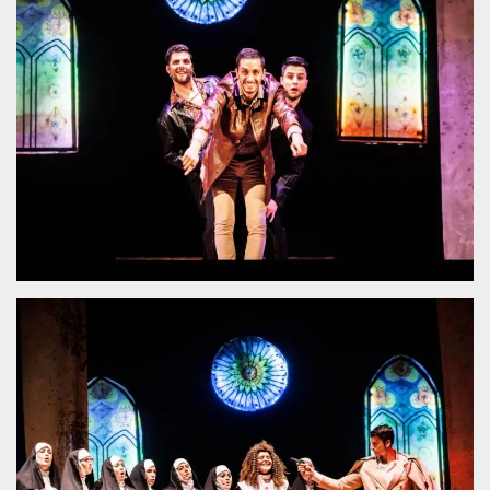
sitio web y
proporcionar
protección
contra visitantes
maliciosos.
wordpress_test_cookie
Sesión
Se utiliza en
Automattic
sitios creados
Inc.
con Wordpress.
.oooh.events
Comprueba si el
navegador tiene
habilitadas las
cookies
PHPSESSID
Sesión
Cookie
PHP.net
generada por
oooh.events
aplicaciones
basadas en el
lenguaje PHP.
Este es un
identificador de
propósito
general que se
utiliza para
mantener las
variables de
sesión del
usuario.
Normalmente es
un número
generado al