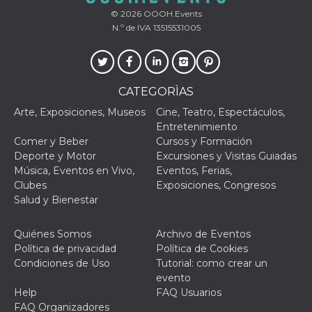
browser
dell'uten
© 2026
OOOH.Events
dell'iden
N.º de IVA 13515531005
univoco, 
per perso
la pubbli
gli utenti
xs
3 meses
Se usa p
Meta
CATEGORÌAS
mantene
Platform Inc.
sesión
.facebook.com
Arte, Exposiciones, Museos
Cine, Teatro, Espectáculos,
__cf_bm
29 minutos
Esta cook
Cloudflare
Entretenimiento
58 segundos
utiliza p
Inc.
Comer y Beber
Cursos y Formación
distingui
.hubspot.com
humanos 
Deporte y Motor
Excursiones y Visitas Guiadas
Esto es
Música, Eventos en Vivo,
Eventos, Ferias,
benefici
el sitio 
Clubes
Exposiciones, Congresos
el fin de 
Salud y Bienestar
informes
sobre el 
sitio web
Quiénes Somos
Archivo de Eventos
_cfuvid
.hubspot.com
Sesión
Esta cook
Política de privacidad
Política de Cookies
utiliza c
de segui
Condiciones de Uso
Tutorial: como crear un
de usuar
evento
sesiones
optimizar
Help
FAQ Usuarios
experienc
FAQ Organizadores
usuario