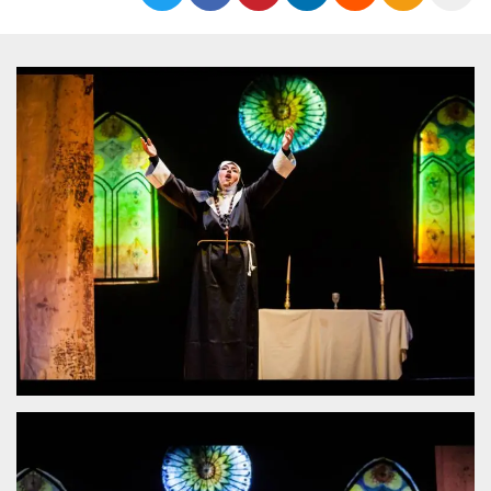
Cookies estrictamente necesarias
Cookies de preferencias
Las cookies estrictamente necesarias permiten
la funcionalidad principal del sitio web, como
el inicio de sesión de usuario y la gestión de
cuentas. El sitio web no se puede utilizar
correctamente sin las cookies estrictamente
necesarias.
Proveedor /
Nombre
Vencimiento
Descripción
Dominio
cf_clearance
1 año
Esta cookie es
Cloudflare,
utilizada por el
Inc.
servicio
.oooh.events
CloudFlare para
identificar el
tráfico web de
confianza y
anular cualquier
restricción de
seguridad
basada en la
dirección IP del
visitante. Es
esencial para
apoyar las
funciones de
seguridad de un