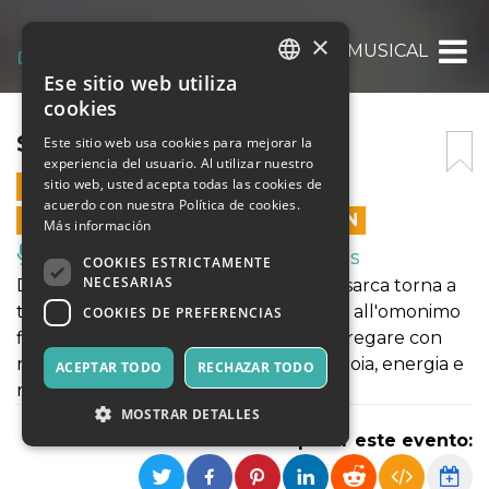
×
SISTER ACT – IL MUSICAL
Ese sitio web utiliza
ITALIAN
cookies
ENGLISH
SISTER ACT – IL MUSICAL
Este sitio web usa cookies para mejorar la
experiencia del usuario. Al utilizar nuestro
SPANISH
sitio web, usted acepta todas las cookies de
5 ABRIL 2025 - 20:45
acuerdo con nuestra Política de cookies.
LAS VENTAS EN LÍNEA TERMINARON
Más información
Música, Eventos en Vivo, Clubes
COOKIES ESTRICTAMENTE
NECESARIAS
Dopo il grande successo del 2019 la Bisarca torna a
teatro con Sister Act, Il musical ispirato all'omonimo
COOKIES DE PREFERENCIAS
film. Preparatevi a cantare, ballare e pregare con
noi.. sarete travolti da una ventata di gioia, energia e
ACEPTAR TODO
RECHAZAR TODO
ritmo travolgente!
MOSTRAR DETALLES
Compartir este evento: