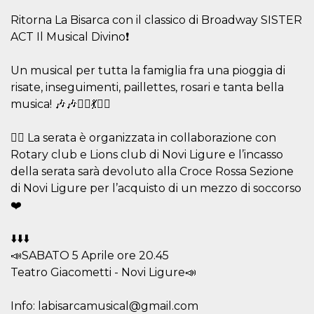
Script.com
utiliza esta
Ritorna La Bisarca con il classico di Broadway SISTER
cookie para
recordar las
ACT Il Musical Divino❗️
preferencias de
consentimiento
de cookies de
Un musical per tutta la famiglia fra una pioggia di
los visitantes. Es
necesario que el
risate, inseguimenti, paillettes, rosari e tanta bella
banner de
cookies de
musica! 🎶🎶👯‍♀️💃👯‍♀️
Cookie-
Script.com
funcione
👉🏻 La serata è organizzata in collaborazione con
correctamente.
Rotary club e Lions club di Novi Ligure e l’incasso
Declaración de almacenamiento
della serata sarà devoluto alla Croce Rossa Sezione
di Novi Ligure per l’acquisto di un mezzo di soccorso
Tipo de
Nombre
Descripción
almacenamiento
❤️
fbssls_314278995690155
Almacenamiento
de sesión
⬇️⬇️⬇️
wpEmojiSettingsSupports
Almacenamiento
📣SABATO 5 Aprile ore 20.45
de sesión
Teatro Giacometti - Novi Ligure📣
cn_uc__
Almacenamiento
local
Info: labisarcamusical@gmail.com