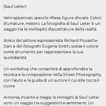
azar, la forma en
que se usa
(Saul Leiter)
puede ser
específico del
sitio, pero un
buen ejemplo es
Vetri appannati, specchi riflessi, figure sfocate. Colori,
mantener un
sfumature, mistero. La fotografia di Saul Leiter è un
estado de inicio
de sesión para
viaggio tra le molteplici sfaccettature della realtà.
un usuario entre
páginas.
m
1 año 1 mes
Esta cookie se
Amico del pittore espressionista Richard Pousette-
Stripe
utiliza
m.stripe.com
Dart e del fotografo Eugene Smith, scelse il colore
generalmente
para el
come strumento per rappresentare la sua
rendimiento y la
optimización de
quotidianità.
los servicios de
procesamiento
de pagos,
Un workshop che consentirà di approfondire la
facilitando el
almacenamiento
tecnica e la composizione nella Street Photography
de contenidos
en el navegador
con l’aiuto e la guida di un autore il cui stile tocca il
para hacer que
cuore.
las páginas se
carguen más
rápido.
Armonia, incanto e magia: la immagini di Saul Leiter
CookieScriptConsent
4 semanas 2
El servicio
CookieScript
sono un viaggio tra suggestioni e sentimenti. Un
días
Cookie-
oooh.events