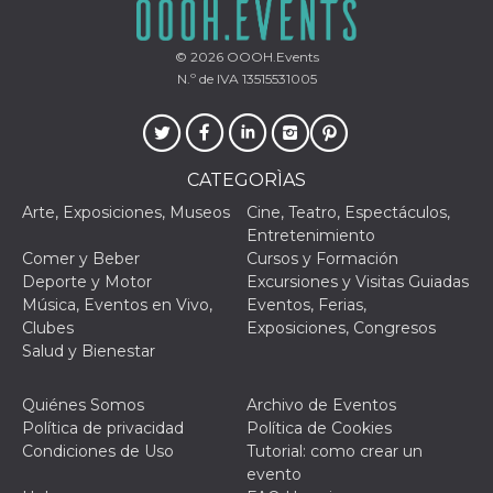
browser
dell'uten
dell'iden
univoco, 
© 2026
OOOH.Events
per perso
N.º de IVA 13515531005
la pubbli
gli utenti
xs
3 meses
Se usa p
Meta
mantene
Platform Inc.
sesión
.facebook.com
CATEGORÌAS
__cf_bm
29 minutos
Esta cook
Cloudflare
58 segundos
utiliza p
Arte, Exposiciones, Museos
Cine, Teatro, Espectáculos,
Inc.
distingui
.hubspot.com
Entretenimiento
humanos 
Esto es
Comer y Beber
Cursos y Formación
benefici
Deporte y Motor
Excursiones y Visitas Guiadas
el sitio 
el fin de 
Música, Eventos en Vivo,
Eventos, Ferias,
informes
Clubes
Exposiciones, Congresos
sobre el 
sitio web
Salud y Bienestar
_cfuvid
.hubspot.com
Sesión
Esta cook
utiliza c
Quiénes Somos
Archivo de Eventos
de segui
de usuar
Política de privacidad
Política de Cookies
sesiones
Condiciones de Uso
Tutorial: como crear un
optimizar
experienc
evento
usuario