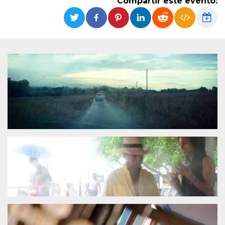
Compartir este evento:
Cookies estrictamente necesarias
Cookies de preferencias
Las cookies estrictamente necesarias permiten
la funcionalidad principal del sitio web, como
el inicio de sesión de usuario y la gestión de
cuentas. El sitio web no se puede utilizar
correctamente sin las cookies estrictamente
necesarias.
Proveedor /
Nombre
Vencimiento
Descripción
Dominio
cf_clearance
1 año
Esta cookie es
Cloudflare,
utilizada por el
Inc.
servicio
.oooh.events
CloudFlare para
identificar el
tráfico web de
confianza y
anular cualquier
restricción de
seguridad
basada en la
dirección IP del
visitante. Es
esencial para
apoyar las
funciones de
seguridad de un