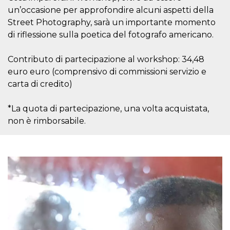
un’occasione per approfondire alcuni aspetti della
Street Photography, sarà un importante momento
di riflessione sulla poetica del fotografo americano.
Contributo di partecipazione al workshop: 34,48
Proveedor /
Nombre
Vencimiento
Descripc
Dominio
euro euro (comprensivo di commissioni servizio e
carta di credito)
c_user
4 semanas 2
Cookie de
Meta
días
de sesió
Platform Inc.
usuario.
.facebook.com
ser de se
*La quota di partecipazione, una volta acquistata,
permane
non è rimborsabile.
durante 
datr
2 años
Esta coo
Meta
identifica
Platform Inc.
navegado
.facebook.com
conecta 
Facebook
directam
vinculad
usuario 
Faceboo
individua
Facebook
que se ut
ayudar c
seguridad