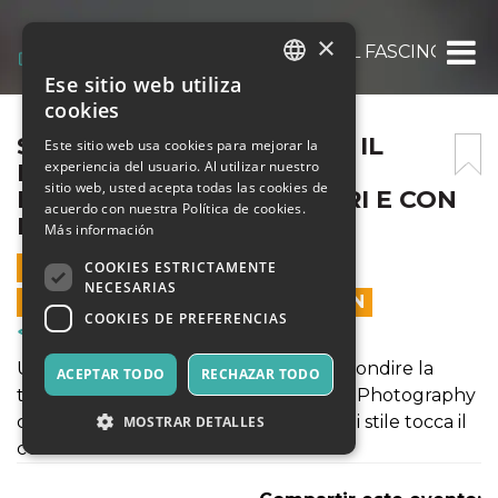
×
SOGNANDO SAUL LEITER: IL FASCINO DELL
Ese sitio web utiliza
ITALIAN
cookies
ENGLISH
SOGNANDO SAUL LEITER: IL
Este sitio web usa cookies para mejorar la
experiencia del usuario. Al utilizar nuestro
FASCINO DELL STREET
SPANISH
sitio web, usted acepta todas las cookies de
PHOTOGRAPHY…A COLORI E CON
acuerdo con nuestra Política de cookies.
IL TELE! – TERZA DATA!
Más información
29 NOVIEMBRE 2020 - 09:30
COOKIES ESTRICTAMENTE
NECESARIAS
LAS VENTAS EN LÍNEA TERMINARON
COOKIES DE PREFERENCIAS
Cursos y Entrenamiento
Un workshop che consentirà di approfondire la
ACEPTAR TODO
RECHAZAR TODO
tecnica e la composizione nella Street Photography
con l’aiuto e la guida di un autore il cui stile tocca il
MOSTRAR DETALLES
cuore.