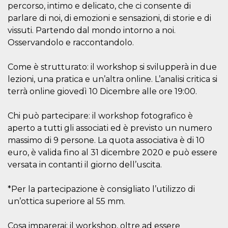
Script.com
percorso, intimo e delicato, che ci consente di
utiliza esta
cookie para
parlare di noi, di emozioni e sensazioni, di storie e di
recordar las
vissuti. Partendo dal mondo intorno a noi.
preferencias de
consentimiento
Osservandolo e raccontandolo.
de cookies de
los visitantes. Es
necesario que el
banner de
Come è strutturato: il workshop si svilupperà in due
cookies de
lezioni, una pratica e un’altra online. L’analisi critica si
Cookie-
Script.com
terrà online giovedì 10 Dicembre alle ore 19:00.
funcione
correctamente.
Chi può partecipare: il workshop fotografico è
Declaración de almacenamiento
aperto a tutti gli associati ed è previsto un numero
Tipo de
massimo di 9 persone. La quota associativa è di 10
Nombre
Descripción
almacenamiento
euro, è valida fino al 31 dicembre 2020 e può essere
fbssls_314278995690155
Almacenamiento
versata in contanti il giorno dell’uscita.
de sesión
wpEmojiSettingsSupports
Almacenamiento
de sesión
*Per la partecipazione è consigliato l’utilizzo di
un’ottica superiore al 55 mm.
cn_uc__
Almacenamiento
local
Cosa imparerai: il workshop, oltre ad essere