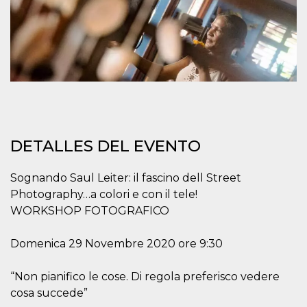
sitio web y
proporcionar
protección
contra visitantes
maliciosos.
wordpress_test_cookie
Sesión
Se utiliza en
Automattic
sitios creados
Inc.
con Wordpress.
.oooh.events
Comprueba si el
navegador tiene
habilitadas las
cookies
DETALLES DEL EVENTO
PHPSESSID
Sesión
Cookie
PHP.net
generada por
oooh.events
aplicaciones
basadas en el
Sognando Saul Leiter: il fascino dell Street
lenguaje PHP.
Este es un
Photography…a colori e con il tele!
identificador de
WORKSHOP FOTOGRAFICO
propósito
general que se
utiliza para
mantener las
Domenica 29 Novembre 2020 ore 9:30
variables de
sesión del
usuario.
“Non pianifico le cose. Di regola preferisco vedere
Normalmente es
un número
cosa succede”
generado al