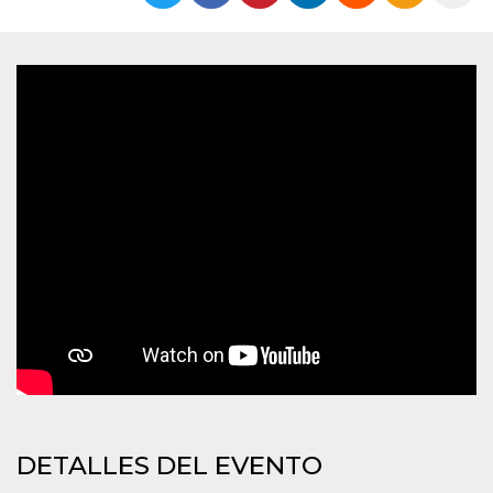
Cookies estrictamente necesarias
Cookies de preferencias
Las cookies estrictamente necesarias permiten
la funcionalidad principal del sitio web, como
el inicio de sesión de usuario y la gestión de
cuentas. El sitio web no se puede utilizar
correctamente sin las cookies estrictamente
necesarias.
Proveedor /
Nombre
Vencimiento
Descripción
Dominio
cf_clearance
1 año
Esta cookie es
Cloudflare,
utilizada por el
Inc.
servicio
.oooh.events
CloudFlare para
identificar el
tráfico web de
confianza y
anular cualquier
restricción de
seguridad
basada en la
dirección IP del
visitante. Es
esencial para
DETALLES DEL EVENTO
apoyar las
funciones de
seguridad de un