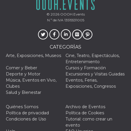
VISITOR_PRIVACY_METADATA
5 meses 4
Esta cook
YouTube
semanas
utiliza p
.youtube.com
© 2026
OOOH.Events
almacena
consenti
N.º de IVA 13515531005
del usuar
opciones
privacid
interacci
sitio. Reg
datos sob
CATEGORÌAS
consenti
del visit
Arte, Exposiciones, Museos
Cine, Teatro, Espectáculos,
relación
diversas 
Entretenimiento
y config
Comer y Beber
Cursos y Formación
de privac
asegura
Deporte y Motor
Excursiones y Visitas Guiadas
sus prefe
Música, Eventos en Vivo,
Eventos, Ferias,
sean hon
futuras s
Clubes
Exposiciones, Congresos
Salud y Bienestar
__Secure-ROLLOUT_TOKEN
.youtube.com
5 meses 4
Utilizzat
semanas
YouTube
gestire
l'implem
Quiénes Somos
Archivo de Eventos
e la
Política de privacidad
Política de Cookies
sperimen
delle fun
Condiciones de Uso
Tutorial: como crear un
Aiuta Go
evento
controlla
nuove