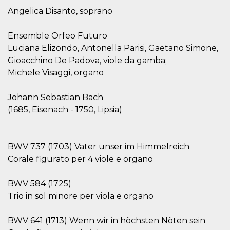
sitio web y
Angelica Disanto, soprano
proporcionar
protección
contra visitantes
Ensemble Orfeo Futuro
maliciosos.
Luciana Elizondo, Antonella Parisi, Gaetano Simone,
wordpress_test_cookie
Sesión
Se utiliza en
Automattic
sitios creados
Inc.
Gioacchino De Padova, viole da gamba;
con Wordpress.
.oooh.events
Michele Visaggi, organo
Comprueba si el
navegador tiene
habilitadas las
cookies
Johann Sebastian Bach
PHPSESSID
Sesión
Cookie
(1685, Eisenach - 1750, Lipsia)
PHP.net
generada por
oooh.events
aplicaciones
basadas en el
lenguaje PHP.
Este es un
BWV 737 (1703) Vater unser im Himmelreich
identificador de
Corale figurato per 4 viole e organo
propósito
general que se
utiliza para
mantener las
BWV 584 (1725)
variables de
sesión del
Trio in sol minore per viola e organo
usuario.
Normalmente es
un número
BWV 641 (1713) Wenn wir in höchsten Nöten sein
generado al