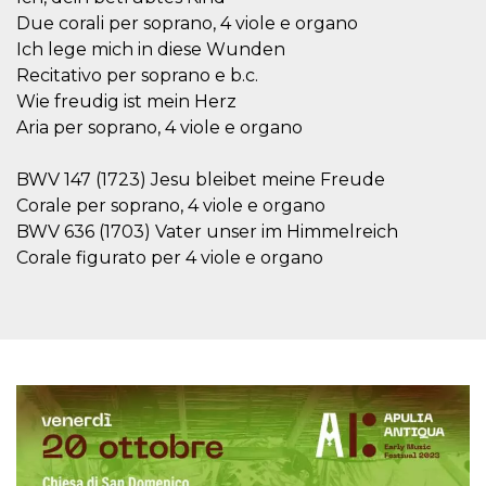
Due corali per soprano, 4 viole e organo
Ich lege mich in diese Wunden
Recitativo per soprano e b.c.
Wie freudig ist mein Herz
Aria per soprano, 4 viole e organo
Proveedor /
Nombre
Vencimiento
Descripc
Dominio
BWV 147 (1723) Jesu bleibet meine Freude
c_user
4 semanas 2
Cookie de
Meta
días
de sesió
Platform Inc.
Corale per soprano, 4 viole e organo
usuario.
.facebook.com
ser de se
BWV 636 (1703) Vater unser im Himmelreich
permane
durante 
Corale figurato per 4 viole e organo
datr
2 años
Esta coo
Meta
identifica
Platform Inc.
navegado
.facebook.com
conecta 
Facebook
directam
vinculad
usuario 
Faceboo
individua
Facebook
que se ut
ayudar c
seguridad