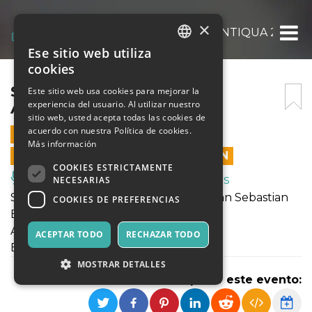
×
SOLI DEO GLORIA – APULIANTIQUA 2023
Ese sitio web utiliza
ITALIAN
cookies
ENGLISH
SOLI DEO GLORIA –
Este sitio web usa cookies para mejorar la
experiencia del usuario. Al utilizar nuestro
APULIANTIQUA 2023
SPANISH
sitio web, usted acepta todas las cookies de
acuerdo con nuestra Política de cookies.
20 OCTUBRE 2023 - 20:00
Más información
LAS VENTAS EN LÍNEA TERMINARON
COOKIES ESTRICTAMENTE
Música, Eventos en Vivo, Clubes
NECESARIAS
Soli Deo Gloria - Corali figurati di Johann Sebastian
COOKIES DE PREFERENCIAS
Bach
Angelica Disanto, soprano
ACEPTAR TODO
RECHAZAR TODO
Ensemble Orfeo futuro
MOSTRAR DETALLES
Compartir este evento: