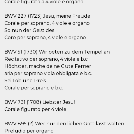
azar, la forma en
Corale figurato a 4 viole e organo
que se usa
puede ser
específico del
BWV 227 (1723) Jesu, meine Freude
sitio, pero un
buen ejemplo es
Corale per soprano, 4 viole e organo
mantener un
estado de inicio
So nun der Geist des
de sesión para
Coro per soprano, 4 viole e organo
un usuario entre
páginas.
m
1 año 1 mes
Esta cookie se
Stripe
BWV 51 (1730) Wir beten zu dem Tempel an
utiliza
m.stripe.com
Recitativo per soprano, 4 viole e b.c.
generalmente
para el
Höchster, mache deine Gute Ferner
rendimiento y la
optimización de
aria per soprano viola obbligata e b.c.
los servicios de
Sei Lob und Preis
procesamiento
de pagos,
Corale per soprano e b.c.
facilitando el
almacenamiento
de contenidos
en el navegador
BWV 731 (1708) Liebster Jesu!
para hacer que
Corale figurato per 4 viole
las páginas se
carguen más
rápido.
BWV 895 (?) Wer nur den lieben Gott lasst walten
CookieScriptConsent
4 semanas 2
El servicio
CookieScript
Preludio per organo
días
Cookie-
oooh.events