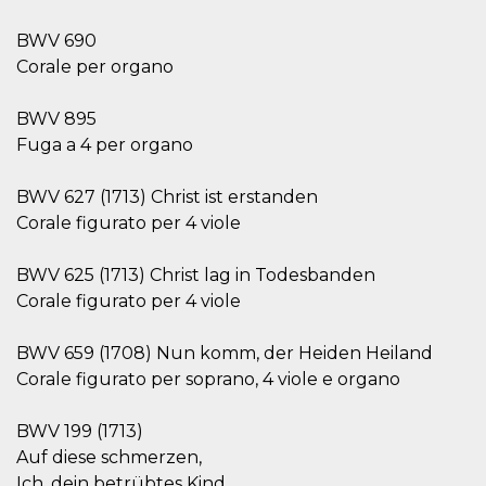
Script.com
utiliza esta
cookie para
BWV 690
recordar las
preferencias de
Corale per organo
consentimiento
de cookies de
los visitantes. Es
BWV 895
necesario que el
banner de
Fuga a 4 per organo
cookies de
Cookie-
Script.com
BWV 627 (1713) Christ ist erstanden
funcione
correctamente.
Corale figurato per 4 viole
Declaración de almacenamiento
BWV 625 (1713) Christ lag in Todesbanden
Tipo de
Nombre
Descripción
Corale figurato per 4 viole
almacenamiento
fbssls_314278995690155
Almacenamiento
BWV 659 (1708) Nun komm, der Heiden Heiland
de sesión
Corale figurato per soprano, 4 viole e organo
wpEmojiSettingsSupports
Almacenamiento
de sesión
BWV 199 (1713)
cn_uc__
Almacenamiento
local
Auf diese schmerzen,
Ich, dein betrübtes Kind