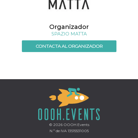
Script.com
utiliza esta
cookie para
recordar las
preferencias de
consentimiento
Organizador
de cookies de
los visitantes. Es
SPAZIO MATTA
necesario que el
banner de
cookies de
CONTACTA AL ORGANIZADOR
Cookie-
Script.com
funcione
correctamente.
Declaración de almacenamiento
Tipo de
Nombre
Descripción
almacenamiento
fbssls_314278995690155
Almacenamiento
de sesión
wpEmojiSettingsSupports
Almacenamiento
de sesión
cn_uc__
Almacenamiento
© 2026
OOOH.Events
local
N.º de IVA 13515531005