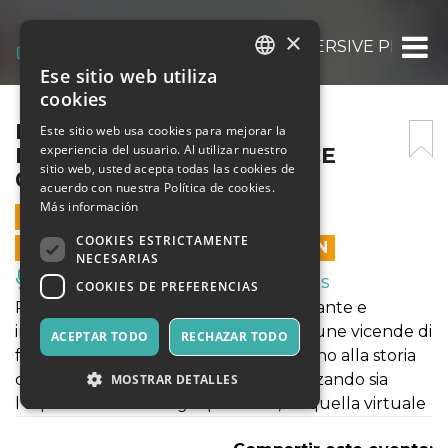
×
REAL HEROES URBAN IMMERSIVE PERFORM
Ese sitio web utiliza
ITALIAN
cookies
ENGLISH
REAL HEROES URBAN
Este sitio web usa cookies para mejorar la
experiencia del usuario. Al utilizar nuestro
IMMERSIVE PERFORMANCE
SPANISH
sitio web, usted acepta todas las cookies de
07/10/2023 ORE 17
acuerdo con nuestra Política de cookies.
Más información
7 OCTUBRE 2023 - 17:00
COOKIES ESTRICTAMENTE
LAS VENTAS EN LÍNEA TERMINARON
NECESARIAS
Música, Eventos en Vivo, Clubes
COOKIES DE PREFERENCIAS
Real Heroes è una performance itinerante e
immersiva che intende raccontare alcune vicende di
ACEPTAR TODO
RECHAZAR TODO
forte impatto sociale, che appartengono alla storia
contemporanea italiana e cilena, utilizzando sia
MOSTRAR DETALLES
l’esperienza fisica degli spettatori, sia quella virtuale