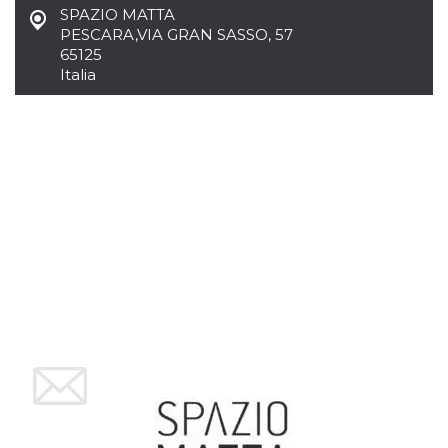
azar, la forma en
SPAZIO MATTA
que se usa
puede ser
PESCARA
,
VIA GRAN SASSO, 57
específico del
65125
sitio, pero un
buen ejemplo es
Italia
mantener un
estado de inicio
de sesión para
un usuario entre
páginas.
m
1 año 1 mes
Esta cookie se
Stripe
utiliza
m.stripe.com
generalmente
para el
rendimiento y la
optimización de
los servicios de
procesamiento
de pagos,
facilitando el
almacenamiento
de contenidos
en el navegador
para hacer que
las páginas se
carguen más
rápido.
CookieScriptConsent
4 semanas 2
El servicio
CookieScript
días
Cookie-
oooh.events