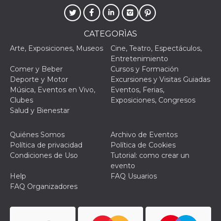
CATEGORÌAS
Arte, Exposiciones, Museos
Cine, Teatro, Espectáculos,
Entretenimiento
Proveedor /
Nombre
Vencimiento
Descripc
Dominio
Comer y Beber
Cursos y Formación
Deporte y Motor
Excursiones y Visitas Guiadas
c_user
4 semanas 2
Cookie de
Meta
días
de sesió
Platform Inc.
Música, Eventos en Vivo,
Eventos, Ferias,
usuario.
.facebook.com
Clubes
Exposiciones, Congresos
ser de se
permane
Salud y Bienestar
durante 
datr
2 años
Esta coo
Meta
Quiénes Somos
Archivo de Eventos
identifica
Platform Inc.
navegado
Política de privacidad
Política de Cookies
.facebook.com
conecta 
Condiciones de Uso
Tutorial: como crear un
Facebook
directam
evento
vinculad
Help
FAQ Usuarios
usuario 
Faceboo
FAQ Organizadores
individua
Facebook
que se ut
ayudar c
seguridad