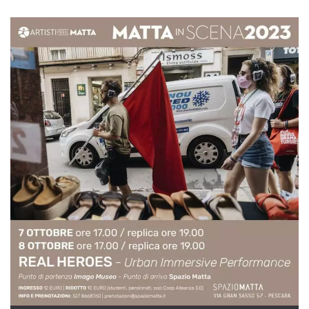
sitio web y
proporcionar
protección
contra visitantes
maliciosos.
wordpress_test_cookie
Sesión
Se utiliza en
Automattic
sitios creados
Inc.
con Wordpress.
.oooh.events
Comprueba si el
navegador tiene
habilitadas las
cookies
PHPSESSID
Sesión
Cookie
PHP.net
generada por
oooh.events
aplicaciones
basadas en el
lenguaje PHP.
Este es un
identificador de
propósito
general que se
utiliza para
mantener las
variables de
sesión del
usuario.
Normalmente es
un número
generado al