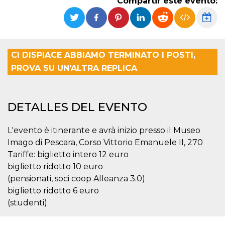
Compartir este evento:
Cookies estrictamente necesarias
Cookies de preferencias
Las cookies estrictamente necesarias permiten
la funcionalidad principal del sitio web, como
el inicio de sesión de usuario y la gestión de
CI DISPIACE ABBIAMO TERMINATO I POSTI,
cuentas. El sitio web no se puede utilizar
correctamente sin las cookies estrictamente
PROVA SU UN'ALTRA REPLICA
necesarias.
Proveedor /
Nombre
Vencimiento
Descripción
Dominio
DETALLES DEL EVENTO
cf_clearance
1 año
Esta cookie es
Cloudflare,
utilizada por el
Inc.
servicio
.oooh.events
L'evento è itinerante e avrà inizio presso il Museo
CloudFlare para
identificar el
Imago di Pescara, Corso Vittorio Emanuele II, 270
tráfico web de
Tariffe: biglietto intero 12 euro
confianza y
anular cualquier
biglietto ridotto 10 euro
restricción de
seguridad
(pensionati, soci coop Alleanza 3.0)
basada en la
dirección IP del
biglietto ridotto 6 euro
visitante. Es
(studenti)
esencial para
apoyar las
funciones de
seguridad de un