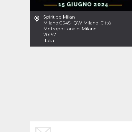
Cookies estrictamente necesarias
Cookies de preferencias
Spirit de Milan
Las cookies estrictamente necesarias permiten
Milano
,
G545+QW Milano, Città
la funcionalidad principal del sitio web, como
Metropolitana di Milano
el inicio de sesión de usuario y la gestión de
cuentas. El sitio web no se puede utilizar
20157
correctamente sin las cookies estrictamente
Italia
necesarias.
Proveedor /
Nombre
Vencimiento
Descripción
Dominio
cf_clearance
1 año
Esta cookie es
Cloudflare,
utilizada por el
Inc.
servicio
.oooh.events
CloudFlare para
identificar el
tráfico web de
confianza y
anular cualquier
restricción de
seguridad
basada en la
dirección IP del
visitante. Es
esencial para
apoyar las
funciones de
seguridad de un