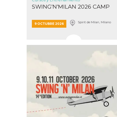
SWING’N’MILAN 2026 CAMP
Spirit de Milan, Milano
9 OCTUBRE 2026
Proveedor /
Nombre
Vencimiento
Descripc
Dominio
c_user
4 semanas 2
Cookie de
Meta
días
de sesió
Platform Inc.
usuario.
.facebook.com
ser de se
permane
durante 
datr
2 años
Esta coo
Meta
identifica
Platform Inc.
navegado
.facebook.com
conecta 
Facebook
directam
vinculad
usuario 
Faceboo
individua
Facebook
que se ut
ayudar c
seguridad