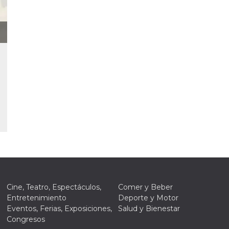
 de inicio
n
sa,
mente en
ión de
 intentan
l
. Facebook
dice que
de
amiento
 con cada
e datos
a
de 10
a cookie
se lee a
e Me
tros
y
s de
k
s en
itios
rentes.
Cine, Teatro, Espectáculos,
Comer y Beber
 di
Entretenimiento
Deporte y Motor
re la
 “Seguici
Eventos, Ferias, Exposiciones,
Salud y Bienestar
ook” del
Congresos
 “Mi
accolgono