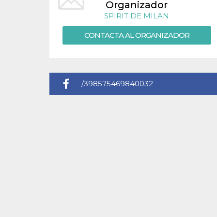
Organizador
sitio web y
proporcionar
SPIRIT DE MILAN
protección
contra visitantes
maliciosos.
CONTACTA AL ORGANIZADOR
wordpress_test_cookie
Sesión
Se utiliza en
Automattic
sitios creados
Inc.
con Wordpress.
.oooh.events
Comprueba si el
navegador tiene
habilitadas las
/398575469840032
cookies
PHPSESSID
Sesión
Cookie
PHP.net
generada por
oooh.events
aplicaciones
basadas en el
lenguaje PHP.
Este es un
identificador de
propósito
general que se
utiliza para
mantener las
variables de
sesión del
usuario.
Normalmente es
un número
generado al