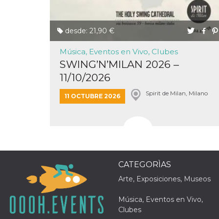
actividad
de sesió
sospecho
especial
desde: 21,90 €
la detecc
bots que
acceder a
Música, Eventos en Vivo, Clubes
servicio
también 
SWING’N’MILAN 2026 –
el perfil 
comport
11/10/2026
asociado
cookie d
Spirit de Milan, Milano
se elimin
11 OCTUBRE 2026
después 
días. Est
también 
través d
gusta y o
botones 
etiqueta
Faceboo
colocado
muchos s
CATEGORÌAS
web dife
Arte, Exposiciones, Museos
dpr
.facebook.com
1 semana
permette
controlla
funzione
Música, Eventos en Vivo,
su Faceb
Clubes
pulsante
piace”, r