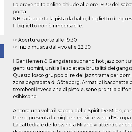
La prevendita online chiude alle ore 19.30 del sabato
porta
NB: sarà aperta la pista da ballo, il biglietto di ingr
Il biglietto non è rimborsabile.
☞ Apertura porte alle 19:30
☞ Inizio musica dal vivo alle 22:30
I Gentlemen & Gangsters suonano hot jazz con tutto 
gentiluomini, uniti alla spietata brutalità dei gangste
Questo losco gruppo di re del jazz trama per domi
zona degradata di Göteborg. Armati di bacchette da
tromboni invece che di pistole, sono pronti a diffond
esibiscano.
Ancora una volta il sabato dello Spirit De Milan, co
Porro, presenta la migliore musica swing d'Europa 
La cattedrale dello swing a Milano vi attende anche
di buona musica e buona compagnia...sino allo sfin