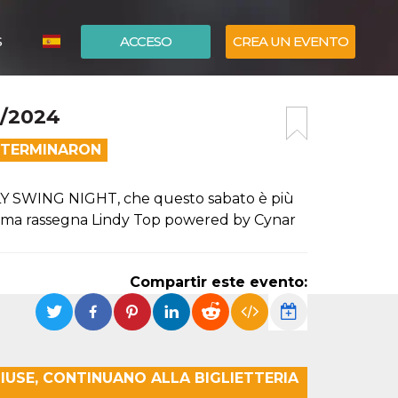
S
ACCESO
CREA UN EVENTO
ITALIANO
6/2024
ENGLISH
A TERMINARON
 HOLY SWING NIGHT, che questo sabato è più
sissima rassegna Lindy Top powered by Cynar
Compartir este evento:
IUSE, CONTINUANO ALLA BIGLIETTERIA