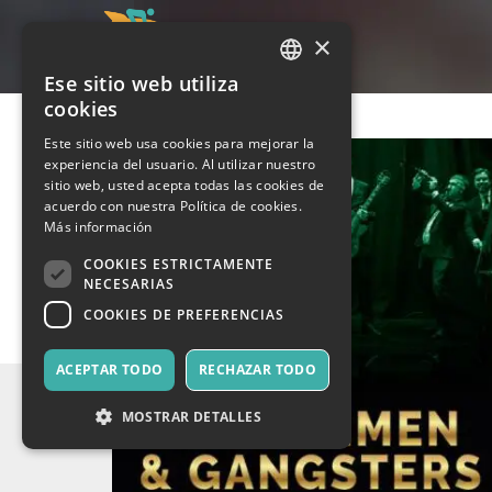
×
Ese sitio web utiliza
ITALIAN
cookies
ENGLISH
Este sitio web usa cookies para mejorar la
experiencia del usuario. Al utilizar nuestro
SPANISH
sitio web, usted acepta todas las cookies de
acuerdo con nuestra Política de cookies.
Más información
COOKIES ESTRICTAMENTE
NECESARIAS
COOKIES DE PREFERENCIAS
ACEPTAR TODO
RECHAZAR TODO
MOSTRAR DETALLES