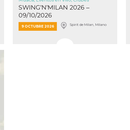
SWING’N’MILAN 2026 –
09/10/2026
Spirit de Milan, Milano
9 OCTUBRE 2026
ión
 inicio
n de
 Puede
sión o
nte
30 días
kie
 el
r que se
a
. No está
ente
o al
de
k
l.
 informa
iliza para
on la
 y la