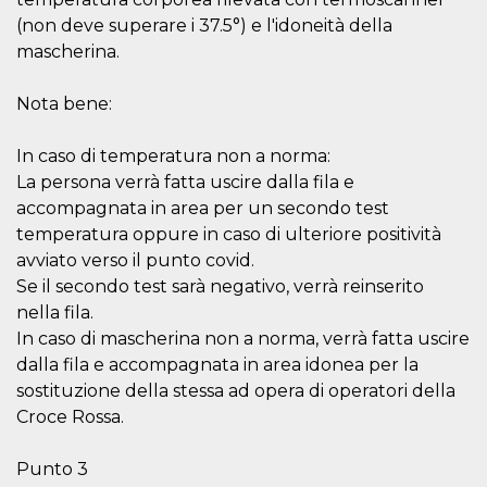
browser
dell'uten
(non deve superare i 37.5°) e l'idoneità della
dell'iden
mascherina.
univoco, 
per perso
la pubbli
gli utenti
Nota bene:
xs
3 meses
Se usa p
Meta
mantene
Platform Inc.
In caso di temperatura non a norma:
sesión
.facebook.com
La persona verrà fatta uscire dalla fila e
__cf_bm
29 minutos
Esta cook
Cloudflare
accompagnata in area per un secondo test
58 segundos
utiliza p
Inc.
distingui
.hubspot.com
temperatura oppure in caso di ulteriore positività
humanos 
Esto es
avviato verso il punto covid.
benefici
el sitio 
Se il secondo test sarà negativo, verrà reinserito
el fin de 
nella fila.
informes
sobre el 
In caso di mascherina non a norma, verrà fatta uscire
sitio web
dalla fila e accompagnata in area idonea per la
_cfuvid
.hubspot.com
Sesión
Esta cook
sostituzione della stessa ad opera di operatori della
utiliza c
de segui
Croce Rossa.
de usuar
sesiones
optimizar
Punto 3
experienc
usuario