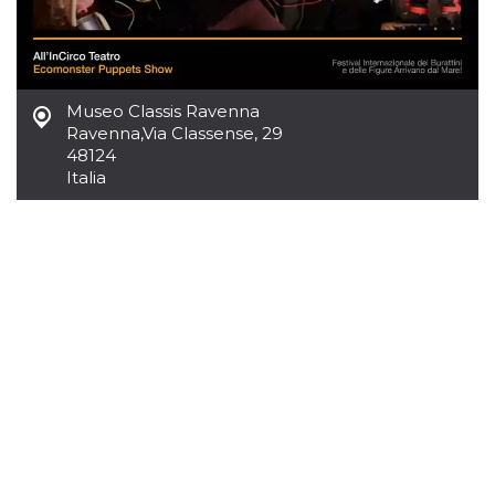
Museo Classis Ravenna
Ravenna
,
Via Classense, 29
48124
Italia