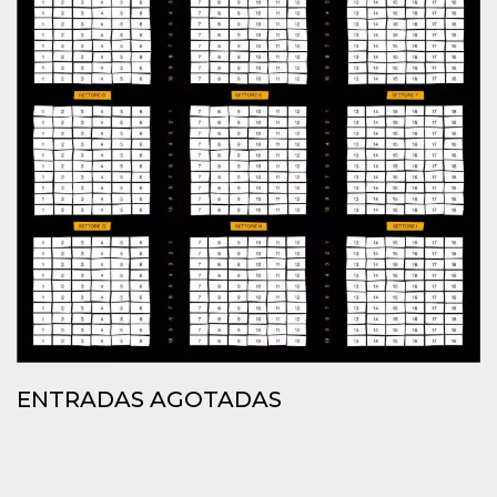
sitio web y
proporcionar
protección
contra visitantes
maliciosos.
wordpress_test_cookie
Sesión
Se utiliza en
Automattic
sitios creados
Inc.
con Wordpress.
.oooh.events
Comprueba si el
navegador tiene
habilitadas las
cookies
PHPSESSID
Sesión
Cookie
PHP.net
generada por
oooh.events
aplicaciones
basadas en el
lenguaje PHP.
Este es un
identificador de
propósito
general que se
utiliza para
mantener las
ENTRADAS AGOTADAS
variables de
sesión del
usuario.
Normalmente es
un número
generado al