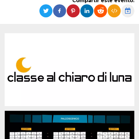
Compartir este evento:
Cookies estrictamente necesarias
Cookies de preferencias
Las cookies estrictamente necesarias permiten
la funcionalidad principal del sitio web, como
el inicio de sesión de usuario y la gestión de
cuentas. El sitio web no se puede utilizar
correctamente sin las cookies estrictamente
necesarias.
Proveedor /
Nombre
Vencimiento
Descripción
Dominio
cf_clearance
1 año
Esta cookie es
Cloudflare,
utilizada por el
Inc.
servicio
.oooh.events
CloudFlare para
identificar el
tráfico web de
confianza y
anular cualquier
restricción de
seguridad
basada en la
dirección IP del
visitante. Es
esencial para
apoyar las
funciones de
seguridad de un