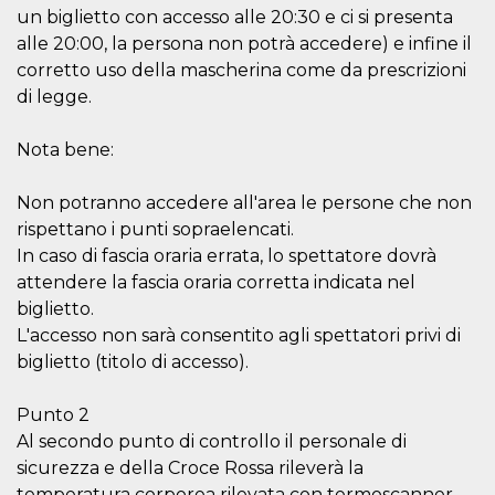
le impos
un biglietto con accesso alle 20:30 e ci si presenta
della lin
alle 20:00, la persona non potrà accedere) e infine il
permetto
condivide
corretto uso della mascherina come da prescrizioni
pagina.
di legge.
fr
3 meses
Contiene
Meta
combina
Platform Inc.
identific
.facebook.com
Nota bene:
única de
navegado
utiliza p
Non potranno accedere all'area le persone che non
publicid
dirigida.
rispettano i punti sopraelencati.
oo
5 años
Cookie d
Meta
In caso di fascia oraria errata, lo spettatore dovrà
exclusió
Platform Inc.
anuncios
attendere la fascia oraria corretta indicata nel
.facebook.com
biglietto.
sb
2 años
Identific
Meta
navegad
Platform Inc.
L'accesso non sarà consentito agli spettatori privi di
Faceboo
.facebook.com
biglietto (titolo di accesso).
autentica
marketin
cookies 
función
Punto 2
específic
Faceboo
Al secondo punto di controllo il personale di
sicurezza e della Croce Rossa rileverà la
usida
.facebook.com
Sesión
raccoglie
informaz
temperatura corporea rilevata con termoscanner