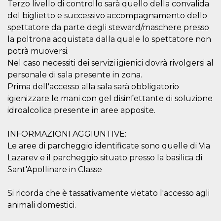
Terzo livello di controllo sarà quello della convalida
mantenie
coherenc
del biglietto e successivo accompagnamento dello
sesión y
proporc
spettatore da parte degli steward/maschere presso
servicios
la poltrona acquistata dalla quale lo spettatore non
personal
potrà muoversi.
YSC
Sesión
YouTube
Google LLC
configura
.youtube.com
Nel caso necessiti dei servizi igienici dovrà rivolgersi al
cookie p
personale di sala presente in zona.
rastrear l
de video
Prima dell'accesso alla sala sarà obbligatorio
incrusta
igienizzare le mani con gel disinfettante di soluzione
VISITOR_INFO1_LIVE
5 meses 4
Youtube 
Google LLC
idroalcolica presente in aree apposite.
semanas
esta coo
.youtube.com
realizar 
seguimie
las prefe
INFORMAZIONI AGGIUNTIVE:
del usua
los vide
Le aree di parcheggio identificate sono quelle di Via
Youtube
Lazarev e il parcheggio situato presso la basilica di
incrustad
sitios; t
Sant'Apollinare in Classe
puede de
si el visi
sitio web
Si ricorda che è tassativamente vietato l'accesso agli
utilizand
versión 
animali domestici.
antigua d
interfaz 
Youtube.