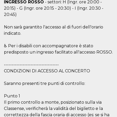
INGRESSO ROSSO
- settori: H (Ingr. ore 20:00 -
actividad
de sesió
20:15) - G (Ingr. ore 20:15 - 20:30) - I (Ingr. 20:30 -
sospecho
20:45)
especial
la detecc
bots que
acceder a
Non sarà garantito l'accesso al di fuori dell'orario
servicio
también 
indicato.
el perfil 
comport
asociado
♿ Per i disabili con accompagnatore è stato
cookie d
se elimin
predisposto un ingresso facilitato all'accesso ROSSO.
después 
días. Est
también 
-----------------------------------
través d
gusta y o
CONDIZIONI DI ACCESSO AL CONCERTO
botones 
etiqueta
Faceboo
Saranno presenti tre punti di controllo:
colocado
muchos s
web dife
Punto 1
dpr
.facebook.com
1 semana
permette
Il primo controllo a monte, posizionato sulla via
controlla
funzione
Classense, verificherà la validità del biglietto e la
su Faceb
pulsante
correttezza della fascia oraria di accesso (es: se si ha
piace”, r