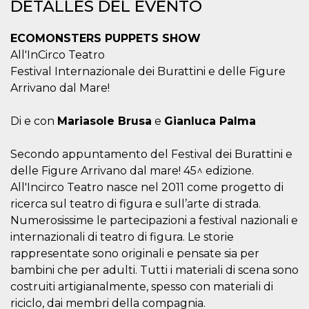
azar, la forma en
DETALLES DEL EVENTO
que se usa
puede ser
específico del
ECOMONSTERS PUPPETS SHOW
sitio, pero un
buen ejemplo es
All'InCirco Teatro
mantener un
estado de inicio
Festival Internazionale dei Burattini e delle Figure
de sesión para
Arrivano dal Mare!
un usuario entre
páginas.
m
1 año 1 mes
Esta cookie se
Stripe
Di e con
Mariasole Brusa
e
Gianluca Palma
utiliza
m.stripe.com
generalmente
para el
Secondo appuntamento del Festival dei Burattini e
rendimiento y la
optimización de
delle Figure Arrivano dal mare! 45^ edizione.
los servicios de
procesamiento
All'Incirco Teatro nasce nel 2011 come progetto di
de pagos,
ricerca sul teatro di figura e sull’arte di strada.
facilitando el
almacenamiento
Numerosissime le partecipazioni a festival nazionali e
de contenidos
en el navegador
internazionali di teatro di figura. Le storie
para hacer que
rappresentate sono originali e pensate sia per
las páginas se
carguen más
bambini che per adulti. Tutti i materiali di scena sono
rápido.
costruiti artigianalmente, spesso con materiali di
CookieScriptConsent
4 semanas 2
El servicio
CookieScript
días
Cookie-
riciclo, dai membri della compagnia.
oooh.events