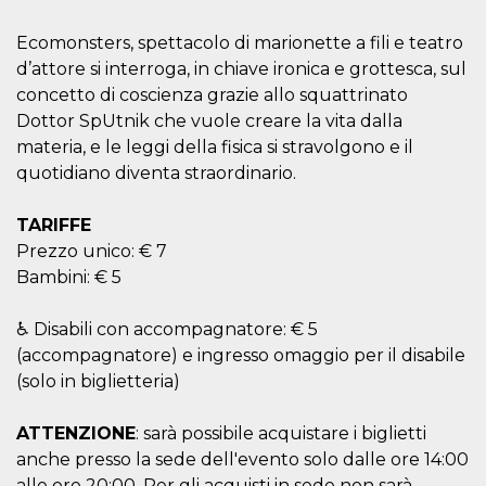
Script.com
utiliza esta
cookie para
Ecomonsters, spettacolo di marionette a fili e teatro
recordar las
preferencias de
d’attore si interroga, in chiave ironica e grottesca, sul
consentimiento
concetto di coscienza grazie allo squattrinato
de cookies de
los visitantes. Es
Dottor SpUtnik che vuole creare la vita dalla
necesario que el
banner de
materia, e le leggi della fisica si stravolgono e il
cookies de
Cookie-
quotidiano diventa straordinario.
Script.com
funcione
correctamente.
TARIFFE
Prezzo unico: € 7
Declaración de almacenamiento
Bambini: € 5
Tipo de
Nombre
Descripción
almacenamiento
♿ Disabili con accompagnatore: € 5
fbssls_314278995690155
Almacenamiento
(accompagnatore) e ingresso omaggio per il disabile
de sesión
(solo in biglietteria)
wpEmojiSettingsSupports
Almacenamiento
de sesión
ATTENZIONE
: sarà possibile acquistare i biglietti
cn_uc__
Almacenamiento
local
anche presso la sede dell'evento solo dalle ore 14:00
alle ore 20:00. Per gli acquisti in sede non sarà