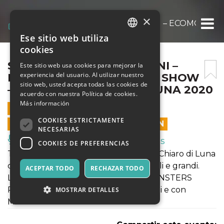
×
SPETTACOLO DI BURATTINI – ECOMONSTE
Ese sitio web utiliza
ITALIAN
cookies
ENGLISH
SPETTACOLO DI BURATTINI –
Este sitio web usa cookies para mejorar la
experiencia del usuario. Al utilizar nuestro
ECOMONSTERS MUPPETS SHOW
SPANISH
sitio web, usted acepta todas las cookies de
– CLASSE AL CHIARO DI LUNA 2020
acuerdo con nuestra Política de cookies.
Más información
13 JULIO 2020 - 21:00
COOKIES ESTRICTAMENTE
LAS VENTAS EN LÍNEA TERMINARON
NECESARIAS
Música, Eventos en Vivo, Clubes
COOKIES DE PREFERENCIAS
Tutti i lunedì vi aspettiamo a Classe al Chiaro di Luna
con gli spettacoli di burattini per piccoli e grandi.
ACEPTAR TODO
RECHAZAR TODO
Lunedì 13 luglio non perdere ECOMONSTERS
PUPPETS SHOW - All'InCirco Teatro di e con
MOSTRAR DETALLES
Mariasole Brusa e Gianluca Palma.