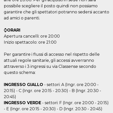
possibile scegliere il posto quindi non possiamo
garantire che gli spettatori potranno sedersi accanto
ad amici o parenti.
⌚
ORARI
Proveedor /
Nombre
Vencimiento
Descripc
Dominio
Apertura cancelli: ore 20:00
c_user
4 semanas 2
Cookie de
Inizio spettacolo: ore 21:00
Meta
días
de sesió
Platform Inc.
usuario.
.facebook.com
ser de se
Per garantire i flussi di accesso nel rispetto delle
permane
durante 
attuali regole sanitarie, gli accessi avverranno
attraverso i 3 ingressi su via Classense secondo
datr
2 años
Esta coo
Meta
identifica
Platform Inc.
questo schema:
navegado
.facebook.com
conecta 
Facebook
INGRESSO GIALLO
- settori: A (Ingr. ore 20:00 -
directam
vinculad
20:15) - C (Ingr. ore 20:15 - 20:30) - B (Ingr. 20:30 -
usuario 
Faceboo
20:45)
individua
Facebook
INGRESSO VERDE
- settori: F (Ingr. ore 20:00 - 20:15)
que se ut
- E (Ingr. ore 20:15 - 20:30) - D (Ingr. 20:30 - 20:45)
ayudar c
seguridad