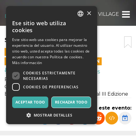
×
SPLEEN VILLAGE
Ese sitio web utiliza
ITALIAN
cookies
ENGLISH
SPLEEN VILLAGE
Este sitio web usa cookies para mejorar la
experiencia del usuario. Al utilizar nuestro
SPANISH
sitio web, usted acepta todas las cookies de
30 NOVIEMBRE 2021 - 20:30
acuerdo con nuestra Política de cookies.
LAS VENTAS EN LÍNEA TERMINARON
Más información
Música, Eventos en Vivo, Clubes
COOKIES ESTRICTAMENTE
NECESARIAS
Reading tratto da Baudelaire
Castello Aragonese Reggio Calabria
COOKIES DE PREFERENCIAS
Balenando in Burrasca Reading Festival III Edizione
ACEPTAR TODO
RECHAZAR TODO
Compartir este evento:
MOSTRAR DETALLES