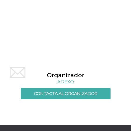
sitio web y
proporcionar
protección
contra visitantes
maliciosos.
wordpress_test_cookie
Sesión
Se utiliza en
Automattic
sitios creados
Inc.
con Wordpress.
.oooh.events
Comprueba si el
navegador tiene
habilitadas las
cookies
PHPSESSID
Sesión
Cookie
PHP.net
generada por
oooh.events
aplicaciones
basadas en el
Organizador
lenguaje PHP.
ADEXO
Este es un
identificador de
propósito
CONTACTA AL ORGANIZADOR
general que se
utiliza para
mantener las
variables de
sesión del
usuario.
Normalmente es
un número
generado al