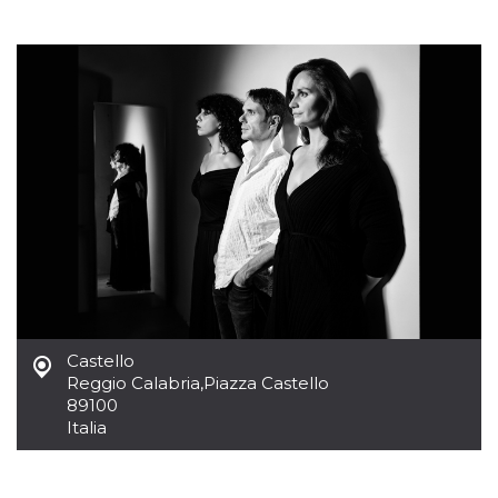
Cookies estrictamente necesarias
Cookies de preferencias
Las cookies estrictamente necesarias permiten
la funcionalidad principal del sitio web, como
el inicio de sesión de usuario y la gestión de
cuentas. El sitio web no se puede utilizar
correctamente sin las cookies estrictamente
necesarias.
Proveedor /
Nombre
Vencimiento
Descripción
Dominio
cf_clearance
1 año
Esta cookie es
Cloudflare,
utilizada por el
Inc.
servicio
.oooh.events
CloudFlare para
identificar el
tráfico web de
confianza y
anular cualquier
Castello
restricción de
Reggio Calabria
,
Piazza Castello
seguridad
basada en la
89100
dirección IP del
Italia
visitante. Es
esencial para
apoyar las
funciones de
seguridad de un