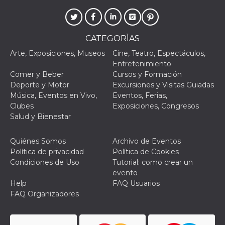
actividad
de sesió
sospecho
especial
la detecc
CATEGORÌAS
bots que
acceder a
Arte, Exposiciones, Museos
Cine, Teatro, Espectáculos,
servicio
también 
Entretenimiento
el perfil 
Comer y Beber
Cursos y Formación
comport
asociado
Deporte y Motor
Excursiones y Visitas Guiadas
cookie d
Música, Eventos en Vivo,
Eventos, Ferias,
se elimin
después 
Clubes
Exposiciones, Congresos
días. Est
Salud y Bienestar
también 
través d
gusta y o
botones 
Quiénes Somos
Archivo de Eventos
etiqueta
Política de privacidad
Política de Cookies
Faceboo
colocado
Condiciones de Uso
Tutorial: como crear un
muchos s
evento
web dife
Help
FAQ Usuarios
dpr
.facebook.com
1 semana
permette
FAQ Organizadores
controlla
funzione
su Faceb
pulsante
piace”, r