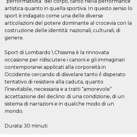
“performatività” del corpo, tanto nella performance
sitio web y
artistica quanto in quella sportiva. In questo senso lo
proporcionar
protección
sport è indagato come una delle diverse
contra visitantes
maliciosos.
articolazioni del potere dominante al crocevia con la
costruzione delle identità: nazionali, culturali, di
wordpress_test_cookie
Sesión
Se utiliza en
Automattic
sitios creados
Inc.
genere.
con Wordpress.
.oooh.events
Comprueba si el
navegador tiene
habilitadas las
Sport di Lombardo \ Chiasma è la rinnovata
cookies
occasione per ridiscutere i canoni e gli immaginari
PHPSESSID
Sesión
Cookie
PHP.net
contemporanei applicati alla corporeità in
generada por
oooh.events
aplicaciones
Occidente cercando di disvelare tanto il disperato
basadas en el
tentativo di resistere alla caduta, quanto
lenguaje PHP.
Este es un
l’inevitabile, necessaria e a tratti “amorevole”
identificador de
propósito
accettazione del declino: di una condizione, di un
general que se
utiliza para
sistema di narrazioni e in qualche modo di un
mantener las
mondo.
variables de
sesión del
usuario.
Normalmente es
Durata: 30 minuti
un número
generado al