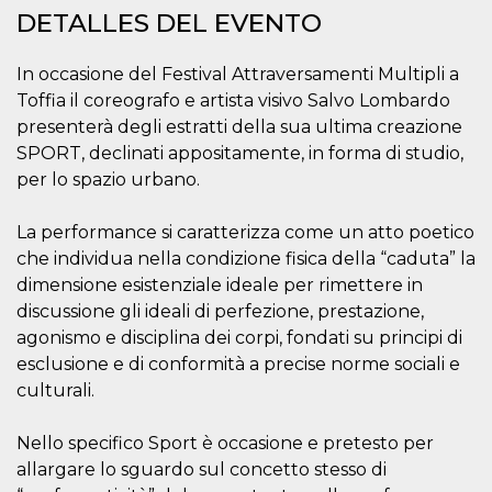
Cookies estrictamente necesarias
DETALLES DEL EVENTO
Cookies de preferencias
In occasione del Festival Attraversamenti Multipli a
Las cookies estrictamente necesarias permiten
la funcionalidad principal del sitio web, como
Toffia il coreografo e artista visivo Salvo Lombardo
el inicio de sesión de usuario y la gestión de
presenterà degli estratti della sua ultima creazione
cuentas. El sitio web no se puede utilizar
correctamente sin las cookies estrictamente
SPORT, declinati appositamente, in forma di studio,
necesarias.
per lo spazio urbano.
Proveedor /
Nombre
Vencimiento
Descripción
Dominio
La performance si caratterizza come un atto poetico
cf_clearance
1 año
Esta cookie es
Cloudflare,
che individua nella condizione fisica della “caduta” la
utilizada por el
Inc.
servicio
.oooh.events
dimensione esistenziale ideale per rimettere in
CloudFlare para
identificar el
discussione gli ideali di perfezione, prestazione,
tráfico web de
agonismo e disciplina dei corpi, fondati su principi di
confianza y
anular cualquier
esclusione e di conformità a precise norme sociali e
restricción de
seguridad
culturali.
basada en la
dirección IP del
visitante. Es
Nello specifico Sport è occasione e pretesto per
esencial para
apoyar las
allargare lo sguardo sul concetto stesso di
funciones de
seguridad de un