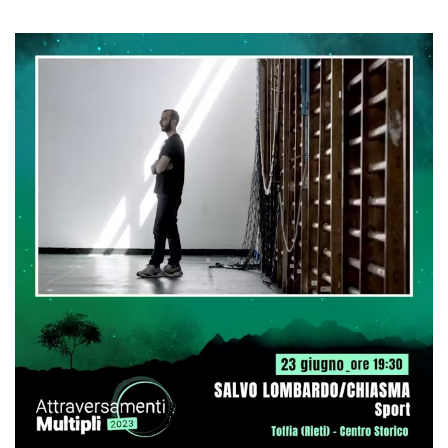
azar, la forma en
que se usa
puede ser
específico del
sitio, pero un
buen ejemplo es
mantener un
estado de inicio
de sesión para
un usuario entre
páginas.
m
1 año 1 mes
Esta cookie se
Stripe
utiliza
m.stripe.com
generalmente
para el
rendimiento y la
optimización de
los servicios de
procesamiento
de pagos,
facilitando el
almacenamiento
de contenidos
en el navegador
para hacer que
las páginas se
carguen más
rápido.
CookieScriptConsent
4 semanas 2
El servicio
CookieScript
días
Cookie-
oooh.events