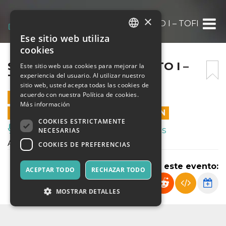
×
SPORT @ PIAZZA UMBERTO I – TOFFIA – OR
Ese sitio web utiliza
ITALIAN
cookies
ENGLISH
SPORT @ PIAZZA UMBERTO I –
Este sitio web usa cookies para mejorar la
experiencia del usuario. Al utilizar nuestro
TOFFIA – ORE 20.15
SPANISH
sitio web, usted acepta todas las cookies de
acuerdo con nuestra Política de cookies.
23 JUNIO 2023 - 20:15
Más información
LAS VENTAS EN LÍNEA TERMINARON
COOKIES ESTRICTAMENTE
Música, Eventos en Vivo, Clubes
NECESARIAS
Attraversamenti Multipli 2023
COOKIES DE PREFERENCIAS
Compartir este evento:
ACEPTAR TODO
RECHAZAR TODO
MOSTRAR DETALLES