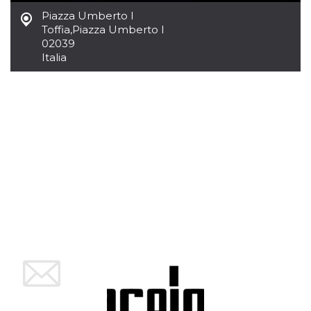
Script.com
utiliza esta
Piazza Umberto I
cookie para
Toffia
,
Piazza Umberto I
recordar las
preferencias de
02039
consentimiento
Italia
de cookies de
los visitantes. Es
necesario que el
banner de
cookies de
Cookie-
Script.com
funcione
correctamente.
Declaración de almacenamiento
Tipo de
Nombre
Descripción
almacenamiento
fbssls_314278995690155
Almacenamiento
de sesión
wpEmojiSettingsSupports
Almacenamiento
de sesión
cn_uc__
Almacenamiento
local