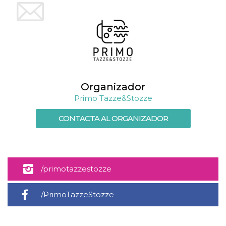
Script.com
utiliza esta
cookie para
recordar las
preferencias de
consentimiento
de cookies de
los visitantes. Es
necesario que el
banner de
cookies de
Cookie-
Organizador
Script.com
funcione
Primo Tazze&Stozze
correctamente.
Declaración de almacenamiento
CONTACTA AL ORGANIZADOR
Tipo de
Nombre
Descripción
almacenamiento
fbssls_314278995690155
Almacenamiento
de sesión
/primotazzestozze
wpEmojiSettingsSupports
Almacenamiento
de sesión
/PrimoTazzeStozze
cn_uc__
Almacenamiento
local