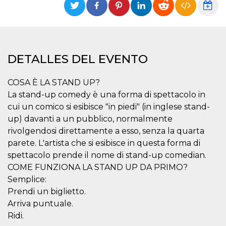
Cookies estrictamente necesarias
Cookies de preferencias
Las cookies estrictamente necesarias permiten
la funcionalidad principal del sitio web, como
el inicio de sesión de usuario y la gestión de
DETALLES DEL EVENTO
cuentas. El sitio web no se puede utilizar
correctamente sin las cookies estrictamente
necesarias.
COSA È LA STAND UP?
Proveedor /
La stand-up comedy è una forma di spettacolo in
Nombre
Vencimiento
Descripción
Dominio
cui un comico si esibisce "in piedi" (in inglese stand-
cf_clearance
1 año
Esta cookie es
Cloudflare,
up) davanti a un pubblico, normalmente
utilizada por el
Inc.
servicio
.oooh.events
rivolgendosi direttamente a esso, senza la quarta
CloudFlare para
identificar el
parete. L'artista che si esibisce in questa forma di
tráfico web de
spettacolo prende il nome di stand-up comedian.
confianza y
anular cualquier
COME FUNZIONA LA STAND UP DA PRIMO?
restricción de
seguridad
Semplice:
basada en la
dirección IP del
Prendi un biglietto.
visitante. Es
Arriva puntuale.
esencial para
apoyar las
Ridi.
funciones de
seguridad de un