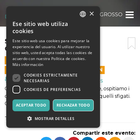
×
STAND UP!: CARMINE DEL GROSSO
Ese sitio web utiliza
ITALIAN
cookies
ENGLISH
STAND UP!: CARMINE DEL
Este sitio web usa cookies para mejorar la
experiencia del usuario. Al utilizar nuestro
GROSSO
SPANISH
sitio web, usted acepta todas las cookies de
acuerdo con nuestra Política de cookies.
25 AGOSTO 2026 - 21:30
Más información
LAS VENTAS EN LÍNEA TERMINARON
COOKIES ESTRICTAMENTE
Música, Eventos en Vivo, Clubes
NECESARIAS
Ogni martedí, da 8 anni a questa parte, ospitiamo i
COOKIES DE PREFERENCIAS
comici piú affermati,quelli emergenti, quelli sfigati.
Ogni volta é una sorpresa diversa.
ACEPTAR TODO
RECHAZAR TODO
Today's Special: Carmine Del Grosso
MOSTRAR DETALLES
Compartir este evento: