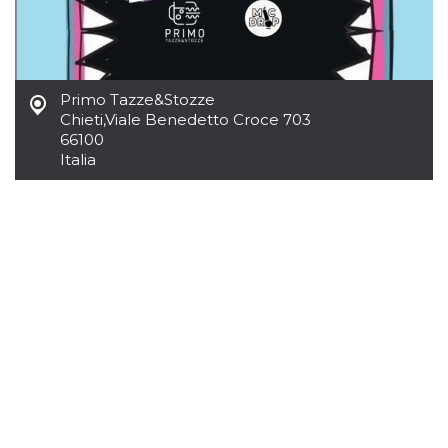
azar, la forma en
que se usa
puede ser
específico del
sitio, pero un
buen ejemplo es
mantener un
Primo Tazze&Stozze
estado de inicio
de sesión para
Chieti
,
Viale Benedetto Croce 703
un usuario entre
66100
páginas.
Italia
m
1 año 1 mes
Esta cookie se
Stripe
utiliza
m.stripe.com
generalmente
para el
rendimiento y la
optimización de
los servicios de
procesamiento
de pagos,
facilitando el
almacenamiento
de contenidos
en el navegador
para hacer que
las páginas se
carguen más
rápido.
CookieScriptConsent
4 semanas 2
El servicio
CookieScript
días
Cookie-
oooh.events