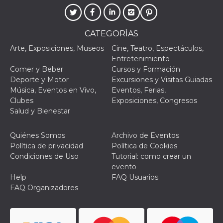
VISITOR_PRIVACY_METADATA
5 meses 4
Esta cook
YouTube
semanas
utiliza p
.youtube.com
almacena
CATEGORÌAS
consenti
del usuar
Arte, Exposiciones, Museos
Cine, Teatro, Espectáculos,
opciones
privacid
Entretenimiento
interacci
Comer y Beber
Cursos y Formación
sitio. Reg
datos sob
Deporte y Motor
Excursiones y Visitas Guiadas
consenti
Música, Eventos en Vivo,
Eventos, Ferias,
del visit
relación
Clubes
Exposiciones, Congresos
diversas 
Salud y Bienestar
y config
de privac
asegura
sus prefe
Quiénes Somos
Archivo de Eventos
sean hon
Política de privacidad
Política de Cookies
futuras s
Condiciones de Uso
Tutorial: como crear un
__Secure-ROLLOUT_TOKEN
.youtube.com
5 meses 4
Utilizzat
evento
semanas
YouTube
gestire
Help
FAQ Usuarios
l'implem
FAQ Organizadores
e la
sperimen
delle fun
Aiuta Go
controlla
nuove