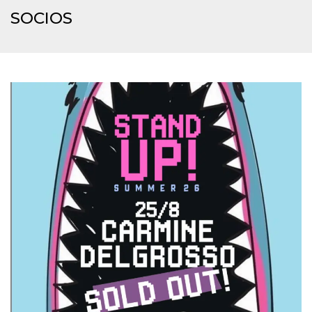
sitio web y
SOCIOS
proporcionar
protección
contra visitantes
maliciosos.
wordpress_test_cookie
Sesión
Se utiliza en
Automattic
sitios creados
Inc.
con Wordpress.
.oooh.events
Comprueba si el
navegador tiene
habilitadas las
cookies
PHPSESSID
Sesión
Cookie
PHP.net
generada por
oooh.events
aplicaciones
basadas en el
lenguaje PHP.
Este es un
identificador de
propósito
general que se
utiliza para
mantener las
variables de
sesión del
usuario.
Normalmente es
un número
generado al