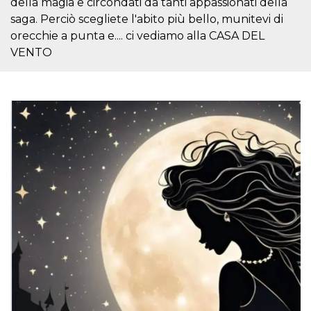
della magia e circondati da tanti appassionati della
sitio web y
saga. Perciò scegliete l'abito più bello, munitevi di
proporcionar
protección
orecchie a punta e.... ci vediamo alla CASA DEL
contra visitantes
maliciosos.
VENTO
wordpress_test_cookie
Sesión
Se utiliza en
Automattic
sitios creados
Inc.
con Wordpress.
.oooh.events
Comprueba si el
navegador tiene
habilitadas las
cookies
PHPSESSID
Sesión
Cookie
PHP.net
generada por
oooh.events
aplicaciones
basadas en el
lenguaje PHP.
Este es un
identificador de
propósito
general que se
utiliza para
mantener las
variables de
sesión del
usuario.
Normalmente es
un número
generado al