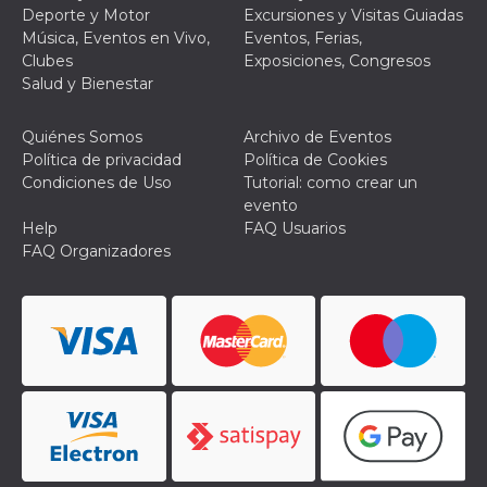
actividad
Deporte y Motor
Excursiones y Visitas Guiadas
de sesió
Música, Eventos en Vivo,
Eventos, Ferias,
sospecho
especial
Clubes
Exposiciones, Congresos
la detecc
Salud y Bienestar
bots que
acceder a
servicio
también 
Quiénes Somos
Archivo de Eventos
el perfil 
Política de privacidad
Política de Cookies
comport
asociado
Condiciones de Uso
Tutorial: como crear un
cookie d
evento
se elimin
después 
Help
FAQ Usuarios
días. Est
FAQ Organizadores
también 
través d
gusta y o
botones 
etiqueta
Faceboo
colocado
muchos s
web dife
dpr
.facebook.com
1 semana
permette
controlla
funzione
su Faceb
pulsante
piace”, r