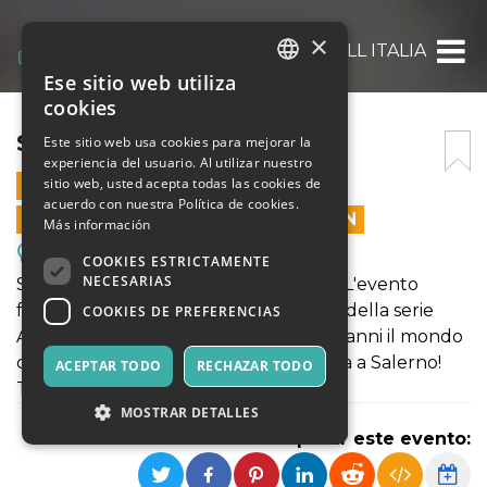
×
STARFALL ITALIA
Ese sitio web utiliza
ITALIAN
cookies
ENGLISH
STARFALL ITALIA
Este sitio web usa cookies para mejorar la
experiencia del usuario. Al utilizar nuestro
SPANISH
sitio web, usted acepta todas las cookies de
11 SEPTIEMBRE 2025 - 17:00
acuerdo con nuestra Política de cookies.
LAS VENTAS EN LÍNEA TERMINARON
Más información
Reuniones, Ferias, Congresos.
COOKIES ESTRICTAMENTE
NECESARIAS
Starfall Ball arriva finalmente in Italia! L'evento
fantasy ispirato alla notte di Cadistelle della serie
COOKIES DE PREFERENCIAS
Acotar di Sara J. Maas che affascina da anni il mondo
dei lettori, si svolgerà per la prima volta a Salerno!
ACEPTAR TODO
RECHAZAR TODO
Tutte le info sui nostri canali social
MOSTRAR DETALLES
Compartir este evento: