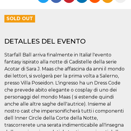
Cookies estrictamente necesarias
Cookies de preferencias
SOLD OUT
Las cookies estrictamente necesarias permiten
la funcionalidad principal del sitio web, como
el inicio de sesión de usuario y la gestión de
cuentas. El sitio web no se puede utilizar
correctamente sin las cookies estrictamente
DETALLES DEL EVENTO
necesarias.
Proveedor /
Starfall Ball arriva finalmente in Italia! l'evento
Nombre
Vencimiento
Descripción
Dominio
fantasy ispirato alla notte di Cadistelle della serie
cf_clearance
1 año
Esta cookie es
Cloudflare,
Acotar di Sara J. Maas che affascina da anni il mondo
utilizada por el
Inc.
servicio
.oooh.events
dei lettori, si svolgerà per la prima volta a Salerno,
CloudFlare para
identificar el
presso Villa Poseidon. L'ingresso ha un Dress Code
tráfico web de
che prevede abito elegante o cosplay di uno dei
confianza y
anular cualquier
personaggi del mondo Maas ( si estende quindi
restricción de
seguridad
anche alle altre saghe dell'autrice). Insieme al
basada en la
dirección IP del
nostro cast che impersonificherà tutti i componenti
visitante. Es
dell Inner Circle della Corte della Notte,
esencial para
apoyar las
trascorrerete una serata indimenticabile all'insegna
funciones de
seguridad de un