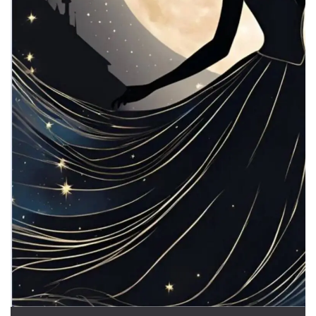
azar, la forma en
que se usa
puede ser
específico del
sitio, pero un
buen ejemplo es
mantener un
estado de inicio
de sesión para
un usuario entre
páginas.
m
1 año 1 mes
Esta cookie se
Stripe
utiliza
m.stripe.com
generalmente
para el
rendimiento y la
optimización de
los servicios de
procesamiento
de pagos,
facilitando el
almacenamiento
de contenidos
en el navegador
para hacer que
las páginas se
carguen más
rápido.
CookieScriptConsent
4 semanas 2
El servicio
CookieScript
días
Cookie-
oooh.events