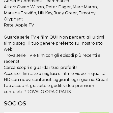
Genere: Commedia, Drammatico
sitio web y
Attori: Owen Wilson, Peter Dager, Marc Maron,
proporcionar
protección
Mariana Treviño, Lilli Kay, Judy Greer, Timothy
contra visitantes
maliciosos.
Olyphant
Rete: Apple TV+
wordpress_test_cookie
Sesión
Se utiliza en
Automattic
sitios creados
Inc.
con Wordpress.
.oooh.events
Comprueba si el
Guarda serie TV e film QUI! Non perderti gli ultimi
navegador tiene
habilitadas las
film o scegli il tuo genere preferito sul nostro sito
cookies
web!
PHPSESSID
Sesión
Cookie
PHP.net
Trova serie TV e film con gli episodi più recenti e
generada por
oooh.events
aplicaciones
recenti!
basadas en el
Cerca, scopri e guarda i tuoi preferiti!
lenguaje PHP.
Este es un
Accesso illimitato a migliaia di film e video in qualità
identificador de
propósito
HD con nuovi contenuti aggiunti ogni giorno. Crea il
general que se
utiliza para
tuo account gratuito e goditi video premium
mantener las
completi. PROVALO ORA GRATIS.
variables de
sesión del
usuario.
SOCIOS
Normalmente es
un número
generado al