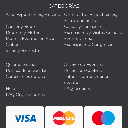
actividad
CATEGORÌAS
de sesió
sospecho
Arte, Exposiciones, Museos
Cine, Teatro, Espectáculos,
especial
la detecc
Entretenimiento
bots que
Comer y Beber
Cursos y Formación
acceder a
servicio
Deporte y Motor
Excursiones y Visitas Guiadas
también 
Música, Eventos en Vivo,
Eventos, Ferias,
el perfil 
comport
Clubes
Exposiciones, Congresos
asociado
Salud y Bienestar
cookie d
se elimin
después 
días. Est
Quiénes Somos
Archivo de Eventos
también 
Política de privacidad
Política de Cookies
través d
gusta y o
Condiciones de Uso
Tutorial: como crear un
botones 
evento
etiqueta
Faceboo
Help
FAQ Usuarios
colocado
FAQ Organizadores
muchos s
web dife
dpr
.facebook.com
1 semana
permette
controlla
funzione
su Faceb
pulsante
piace”, r