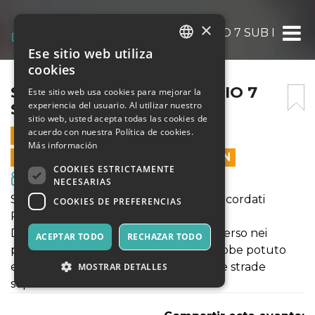
×
STICK STAGIONE 1 EPISODIO 7 SUB ITA
Ese sitio web utiliza
ITALIAN
cookies
ENGLISH
STICK STAGIONE 1 EPISODIO 7
Este sitio web usa cookies para mejorar la
experiencia del usuario. Al utilizar nuestro
SUB ITA
SPANISH
sitio web, usted acepta todas las cookies de
acuerdo con nuestra Política de cookies.
2 JULIO 2025 - 23:30
Más información
LAS VENTAS EN LÍNEA TERMINARON
COOKIES ESTRICTAMENTE
Cine y Medios
NECESARIAS
Stick Stagione 1 Episodio 7: Sogni mai ricordati
COOKIES DE PREFERENCIAS
Riassunto Stick Stagione 1 Episodio 7:
Dopo una rottura con Santi, Pryce è perso nei
ACEPTAR TODO
RECHAZAR TODO
pensieri del suo passato e di cosa avrebbe potuto
essere. Il gruppo si prepara a prendere strade
MOSTRAR DETALLES
separate.