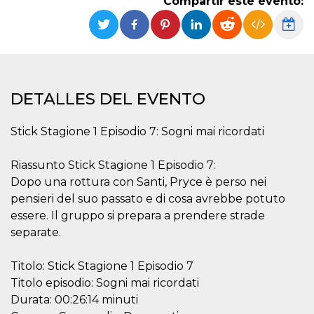
Compartir este evento:
Cookies estrictamente necesarias
Cookies de preferencias
Las cookies estrictamente necesarias permiten
la funcionalidad principal del sitio web, como
el inicio de sesión de usuario y la gestión de
cuentas. El sitio web no se puede utilizar
correctamente sin las cookies estrictamente
DETALLES DEL EVENTO
necesarias.
Proveedor /
Stick Stagione 1 Episodio 7: Sogni mai ricordati
Nombre
Vencimiento
Descripción
Dominio
cf_clearance
1 año
Esta cookie es
Cloudflare,
Riassunto Stick Stagione 1 Episodio 7:
utilizada por el
Inc.
servicio
.oooh.events
Dopo una rottura con Santi, Pryce è perso nei
CloudFlare para
identificar el
pensieri del suo passato e di cosa avrebbe potuto
tráfico web de
essere. Il gruppo si prepara a prendere strade
confianza y
anular cualquier
separate.
restricción de
seguridad
basada en la
dirección IP del
Titolo: Stick Stagione 1 Episodio 7
visitante. Es
Titolo episodio: Sogni mai ricordati
esencial para
apoyar las
Durata: 00:26:14 minuti
funciones de
seguridad de un