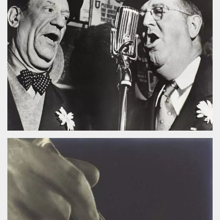
sitio web y
proporcionar
protección
contra visitantes
maliciosos.
wordpress_test_cookie
Sesión
Se utiliza en
Automattic
sitios creados
Inc.
con Wordpress.
.oooh.events
Comprueba si el
navegador tiene
habilitadas las
cookies
PHPSESSID
Sesión
Cookie
PHP.net
generada por
oooh.events
aplicaciones
basadas en el
lenguaje PHP.
Este es un
identificador de
propósito
general que se
utiliza para
mantener las
variables de
sesión del
usuario.
Normalmente es
un número
generado al