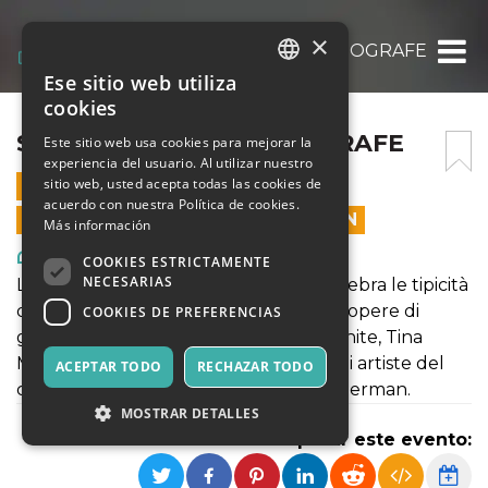
×
STORIE A SCATTI: FOTOGRAFE
Ese sitio web utiliza
ITALIAN
cookies
ENGLISH
STORIE A SCATTI: FOTOGRAFE
Este sitio web usa cookies para mejorar la
experiencia del usuario. Al utilizar nuestro
SPANISH
sitio web, usted acepta todas las cookies de
10 DICIEMBRE 2022 - 10:00
acuerdo con nuestra Política de cookies.
LAS VENTAS EN LÍNEA TERMINARON
Más información
Arte, Exposiciones, Museos
COOKIES ESTRICTAMENTE
NECESARIAS
La mostra Storie a Scatti: Fotografe celebra le tipicità
dello sguardo femminile attraverso le opere di
COOKIES DE PREFERENCIAS
grandi fotografe (Margaret Bourke White, Tina
Modotti, Diana Arbus e tante altre) e di artiste del
ACEPTAR TODO
RECHAZAR TODO
calibro di Marina Abramović e Cindy Sherman.
MOSTRAR DETALLES
Compartir este evento: