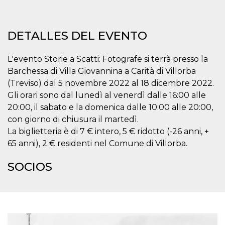
Script.com
utiliza esta
cookie para
recordar las
preferencias de
DETALLES DEL EVENTO
consentimiento
de cookies de
los visitantes. Es
necesario que el
L'evento Storie a Scatti: Fotografe si terrà presso la
banner de
Barchessa di Villa Giovannina a Carità di Villorba
cookies de
Cookie-
(Treviso) dal 5 novembre 2022 al 18 dicembre 2022.
Script.com
funcione
Gli orari sono dal lunedì al venerdì dalle 16:00 alle
correctamente.
20:00, il sabato e la domenica dalle 10:00 alle 20:00,
Declaración de almacenamiento
con giorno di chiusura il martedì.
La biglietteria è di 7 € intero, 5 € ridotto (-26 anni, +
Tipo de
Nombre
Descripción
almacenamiento
65 anni), 2 € residenti nel Comune di Villorba.
fbssls_314278995690155
Almacenamiento
SOCIOS
de sesión
wpEmojiSettingsSupports
Almacenamiento
de sesión
cn_uc__
Almacenamiento
local