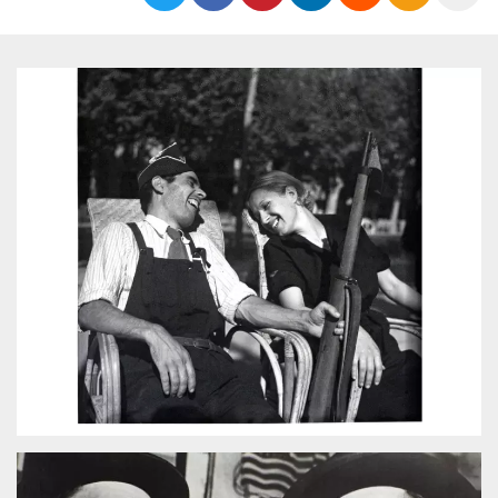
Cookies estrictamente necesarias
Cookies de preferencias
Las cookies estrictamente necesarias permiten
la funcionalidad principal del sitio web, como
el inicio de sesión de usuario y la gestión de
cuentas. El sitio web no se puede utilizar
correctamente sin las cookies estrictamente
necesarias.
Proveedor /
Nombre
Vencimiento
Descripción
Dominio
cf_clearance
1 año
Esta cookie es
Cloudflare,
utilizada por el
Inc.
servicio
.oooh.events
CloudFlare para
identificar el
tráfico web de
confianza y
anular cualquier
restricción de
seguridad
basada en la
dirección IP del
visitante. Es
esencial para
apoyar las
funciones de
seguridad de un