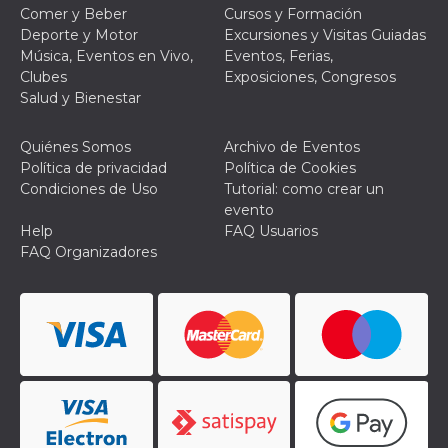
browser
Comer y Beber
Cursos y Formación
dell'uten
dell'iden
Deporte y Motor
Excursiones y Visitas Guiadas
univoco, 
Música, Eventos en Vivo,
Eventos, Ferias,
per perso
la pubbli
Clubes
Exposiciones, Congresos
gli utenti
Salud y Bienestar
xs
3 meses
Se usa p
Meta
mantene
Platform Inc.
sesión
Quiénes Somos
Archivo de Eventos
.facebook.com
Política de privacidad
Política de Cookies
__cf_bm
29 minutos
Esta cook
Cloudflare
Condiciones de Uso
Tutorial: como crear un
58 segundos
utiliza p
Inc.
distingui
.hubspot.com
evento
humanos 
Help
FAQ Usuarios
Esto es
benefici
FAQ Organizadores
el sitio 
el fin de 
informes
sobre el 
sitio web
_cfuvid
.hubspot.com
Sesión
Esta cook
utiliza c
de segui
de usuar
sesiones
optimizar
experienc
usuario