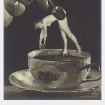
azar, la forma en
que se usa
puede ser
específico del
sitio, pero un
buen ejemplo es
mantener un
estado de inicio
de sesión para
un usuario entre
páginas.
m
1 año 1 mes
Esta cookie se
Stripe
utiliza
m.stripe.com
generalmente
para el
rendimiento y la
optimización de
los servicios de
procesamiento
de pagos,
facilitando el
almacenamiento
de contenidos
en el navegador
para hacer que
las páginas se
carguen más
rápido.
CookieScriptConsent
4 semanas 2
El servicio
CookieScript
días
Cookie-
oooh.events