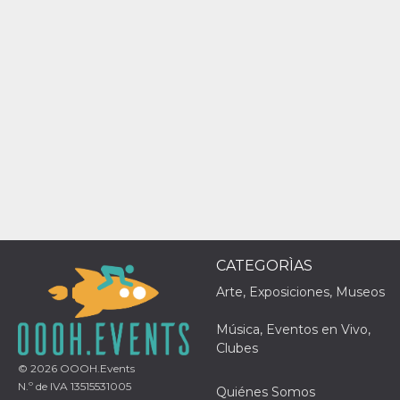
azar, la forma en
que se usa
puede ser
específico del
sitio, pero un
buen ejemplo es
mantener un
estado de inicio
de sesión para
un usuario entre
páginas.
m
1 año 1 mes
Esta cookie se
Stripe
utiliza
m.stripe.com
generalmente
para el
rendimiento y la
optimización de
los servicios de
procesamiento
de pagos,
CATEGORÌAS
facilitando el
almacenamiento
de contenidos
Arte, Exposiciones, Museos
en el navegador
para hacer que
las páginas se
Música, Eventos en Vivo,
carguen más
Clubes
rápido.
© 2026
OOOH.Events
CookieScriptConsent
4 semanas 2
El servicio
CookieScript
N.º de IVA 13515531005
días
Cookie-
Quiénes Somos
oooh.events