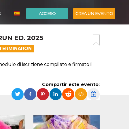
S
ACCESO
CREA UN EVENTO
ITALIANO
RUN ED. 2025
ENGLISH
 TERMINARON
odulo di iscrizione compilato e firmato il
Compartir este evento: