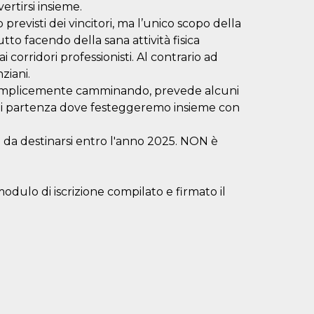
ertirsi insieme.
revisti dei vincitori, ma l’unico scopo della
utto facendo della sana attività fisica
 corridori professionisti. Al contrario ad
ziani.
e semplicemente camminando, prevede alcuni
 di partenza dove festeggeremo insieme con
 da destinarsi entro l'anno 2025. NON è
odulo di iscrizione compilato e firmato il