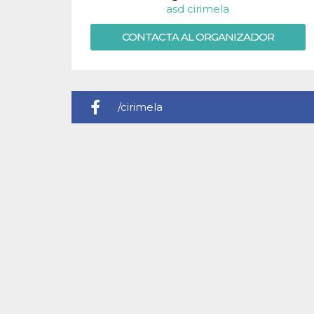
asd cirimela
sitio web y
proporcionar
protección
CONTACTA AL ORGANIZADOR
contra visitantes
maliciosos.
wordpress_test_cookie
Sesión
Se utiliza en
Automattic
sitios creados
Inc.
con Wordpress.
.oooh.events
Comprueba si el
/cirimela
navegador tiene
habilitadas las
cookies
PHPSESSID
Sesión
Cookie
PHP.net
generada por
oooh.events
aplicaciones
basadas en el
lenguaje PHP.
Este es un
identificador de
propósito
general que se
utiliza para
mantener las
variables de
sesión del
usuario.
Normalmente es
un número
generado al