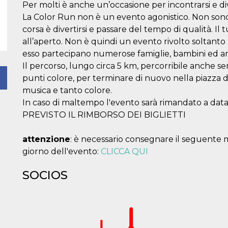
Per molti è anche un’occasione per incontrarsi e div
La Color Run non è un evento agonistico. Non sono p
corsa è divertirsi e passare del tempo di qualità. Il t
all’aperto. Non è quindi un evento rivolto soltanto ai
esso partecipano numerose famiglie, bambini ed an
Il percorso, lungo circa 5 km, percorribile anch
punti colore, per terminare di nuovo nella piazza
musica e tanto colore.
In caso di maltempo l'evento sarà rimandato a data
PREVISTO IL RIMBORSO DEI BIGLIETTI
attenzione
: è necessario consegnare il seguente m
giorno dell'evento:
CLICCA QUI
SOCIOS