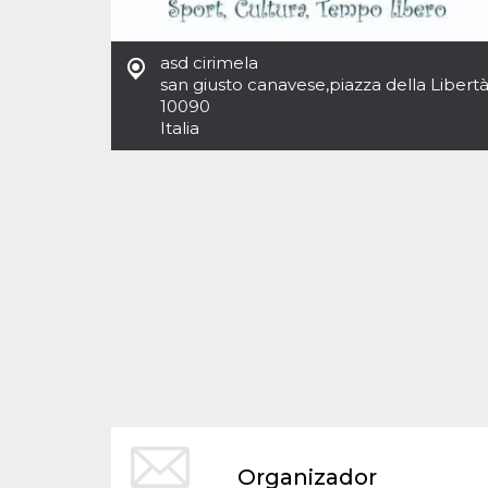
Cookies estrictamente necesarias
Cookies de preferencias
asd cirimela
Las cookies estrictamente necesarias permiten
san giusto canavese
,
piazza della Libert
la funcionalidad principal del sitio web, como
10090
el inicio de sesión de usuario y la gestión de
cuentas. El sitio web no se puede utilizar
Italia
correctamente sin las cookies estrictamente
necesarias.
Proveedor /
Nombre
Vencimiento
Descripción
Dominio
cf_clearance
1 año
Esta cookie es
Cloudflare,
utilizada por el
Inc.
servicio
.oooh.events
CloudFlare para
identificar el
tráfico web de
confianza y
anular cualquier
restricción de
seguridad
basada en la
dirección IP del
visitante. Es
esencial para
apoyar las
funciones de
Organizador
seguridad de un