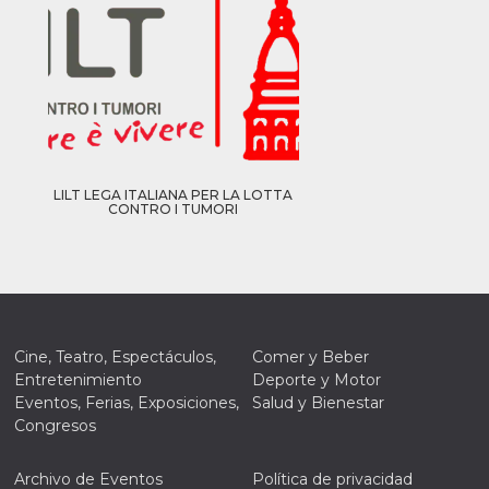
LILT LEGA ITALIANA PER LA LOTTA
CONTRO I TUMORI
Cine, Teatro, Espectáculos,
Comer y Beber
Entretenimiento
Deporte y Motor
Eventos, Ferias, Exposiciones,
Salud y Bienestar
Congresos
Archivo de Eventos
Política de privacidad