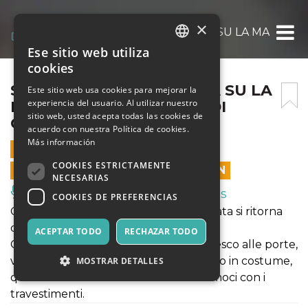
×
SWING CIRCUS PRESENTA SU LA MASCHERA
Ese sitio web utiliza
ITALIAN
cookies
ENGLISH
SWING CIRCUS PRESENTA SU LA
Este sitio web usa cookies para mejorar la
experiencia del usuario. Al utilizar nuestro
MASCHERA! IL FESTONE DI
SPANISH
sitio web, usted acepta todas las cookies de
CARNEVALE!
acuerdo con nuestra Política de cookies.
Más información
19 FEBRERO 2022 - 23:00
COOKIES ESTRICTAMENTE
LAS VENTAS EN LÍNEA TERMINARON
NECESARIAS
Música, Eventos en Vivo, Clubes
COOKIES DE PREFERENCIAS
Ci risiamo, dopo l’ennesima pausa forzata si ritorna
dinuovo a ballare!
ACEPTAR TODO
RECHAZAR TODO
Questa volta, visto il periodo carnevalesco alle porte,
vogliamo festeggiare con un gran ballo in costume,
MOSTRAR DETALLES
quindi SU LA MASCHERA e sbizzarriamoci con i
travestimenti.