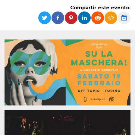
Cookies estrictamente necesarias
Compartir este evento:
Cookies de preferencias
Las cookies estrictamente necesarias permiten
la funcionalidad principal del sitio web, como
el inicio de sesión de usuario y la gestión de
cuentas. El sitio web no se puede utilizar
correctamente sin las cookies estrictamente
necesarias.
Proveedor /
Nombre
Vencimiento
Descripción
Dominio
cf_clearance
1 año
Esta cookie es
Cloudflare,
utilizada por el
Inc.
servicio
.oooh.events
CloudFlare para
identificar el
tráfico web de
confianza y
anular cualquier
restricción de
seguridad
basada en la
dirección IP del
visitante. Es
esencial para
apoyar las
funciones de
seguridad de un