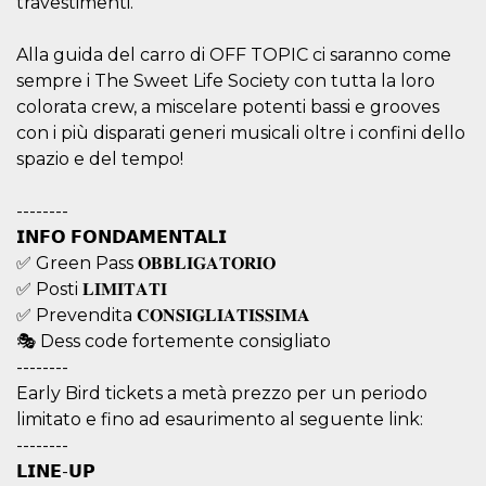
travestimenti.
azar, la forma en
que se usa
puede ser
específico del
Alla guida del carro di OFF TOPIC ci saranno come
sitio, pero un
buen ejemplo es
sempre i The Sweet Life Society con tutta la loro
mantener un
colorata crew, a miscelare potenti bassi e grooves
estado de inicio
de sesión para
con i più disparati generi musicali oltre i confini dello
un usuario entre
páginas.
spazio e del tempo!
m
1 año 1 mes
Esta cookie se
Stripe
utiliza
m.stripe.com
--------
generalmente
para el
𝗜𝗡𝗙𝗢 𝗙𝗢𝗡𝗗𝗔𝗠𝗘𝗡𝗧𝗔𝗟𝗜
rendimiento y la
optimización de
✅ Green Pass 𝐎𝐁𝐁𝐋𝐈𝐆𝐀𝐓𝐎𝐑𝐈𝐎
los servicios de
✅ Posti 𝐋𝐈𝐌𝐈𝐓𝐀𝐓𝐈
procesamiento
de pagos,
✅ Prevendita 𝐂𝐎𝐍𝐒𝐈𝐆𝐋𝐈𝐀𝐓𝐈𝐒𝐒𝐈𝐌𝐀
facilitando el
almacenamiento
🎭 Dess code fortemente consigliato
de contenidos
--------
en el navegador
para hacer que
Early Bird tickets a metà prezzo per un periodo
las páginas se
carguen más
limitato e fino ad esaurimento al seguente link:
rápido.
--------
CookieScriptConsent
4 semanas 2
El servicio
CookieScript
𝗟𝗜𝗡𝗘-𝗨𝗣
días
Cookie-
oooh.events