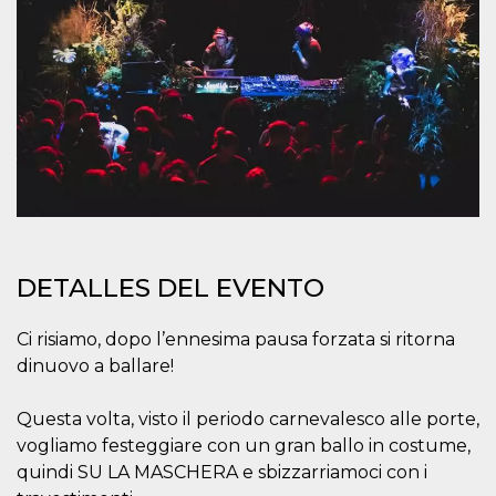
sitio web y
proporcionar
protección
contra visitantes
maliciosos.
wordpress_test_cookie
Sesión
Se utiliza en
Automattic
sitios creados
Inc.
con Wordpress.
.oooh.events
Comprueba si el
navegador tiene
habilitadas las
cookies
PHPSESSID
Sesión
Cookie
PHP.net
generada por
oooh.events
aplicaciones
basadas en el
DETALLES DEL EVENTO
lenguaje PHP.
Este es un
identificador de
Ci risiamo, dopo l’ennesima pausa forzata si ritorna
propósito
general que se
dinuovo a ballare!
utiliza para
mantener las
variables de
Questa volta, visto il periodo carnevalesco alle porte,
sesión del
usuario.
vogliamo festeggiare con un gran ballo in costume,
Normalmente es
un número
quindi SU LA MASCHERA e sbizzarriamoci con i
generado al