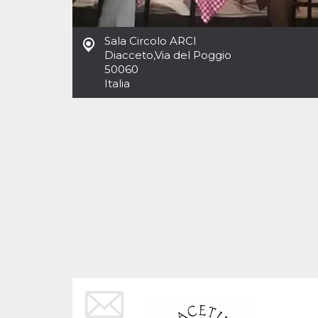
Cookies estrictamente necesarias
Cookies de preferencias
Sala Circolo ARCI
Las cookies estrictamente necesarias permiten
Diacceto
,
Via del Poggio
la funcionalidad principal del sitio web, como
50060
el inicio de sesión de usuario y la gestión de
cuentas. El sitio web no se puede utilizar
Italia
correctamente sin las cookies estrictamente
necesarias.
Proveedor /
Nombre
Vencimiento
Descripción
Dominio
cf_clearance
1 año
Esta cookie es
Cloudflare,
utilizada por el
Inc.
servicio
.oooh.events
CloudFlare para
identificar el
tráfico web de
confianza y
anular cualquier
restricción de
seguridad
basada en la
dirección IP del
visitante. Es
esencial para
apoyar las
funciones de
seguridad de un