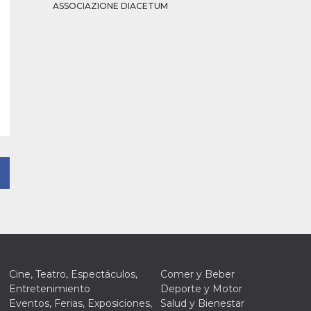
ASSOCIAZIONE DIACETUM
Cine, Teatro, Espectáculos,
Comer y Beber
Entretenimiento
Deporte y Motor
Eventos, Ferias, Exposiciones,
Salud y Bienestar