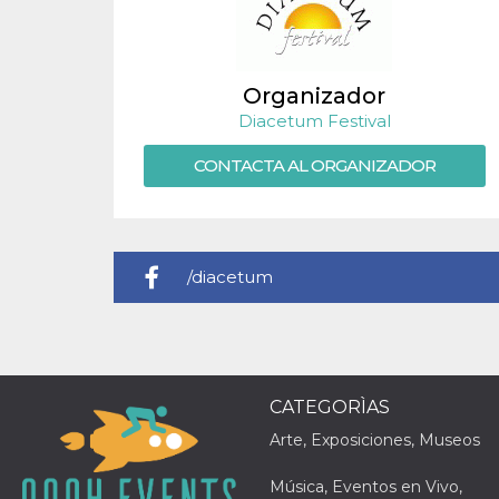
sitio web y
proporcionar
protección
contra visitantes
maliciosos.
Organizador
wordpress_test_cookie
Sesión
Se utiliza en
Automattic
Diacetum Festival
sitios creados
Inc.
con Wordpress.
.oooh.events
Comprueba si el
CONTACTA AL ORGANIZADOR
navegador tiene
habilitadas las
cookies
PHPSESSID
Sesión
Cookie
PHP.net
generada por
oooh.events
aplicaciones
/diacetum
basadas en el
lenguaje PHP.
Este es un
identificador de
propósito
general que se
utiliza para
mantener las
CATEGORÌAS
variables de
sesión del
usuario.
Arte, Exposiciones, Museos
Normalmente es
un número
generado al
Música, Eventos en Vivo,