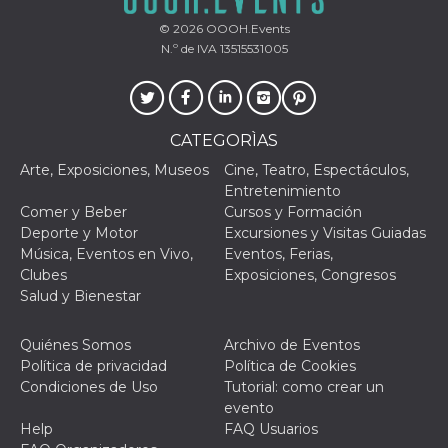
browser
dell'uten
© 2026
OOOH.Events
dell'iden
univoco, 
N.º de IVA 13515531005
per perso
la pubbli
gli utenti
xs
3 meses
Se usa p
Meta
mantene
Platform Inc.
CATEGORÌAS
sesión
.facebook.com
Arte, Exposiciones, Museos
Cine, Teatro, Espectáculos,
__cf_bm
29 minutos
Esta cook
Cloudflare
Entretenimiento
58 segundos
utiliza p
Inc.
distingui
.hubspot.com
Comer y Beber
Cursos y Formación
humanos 
Deporte y Motor
Excursiones y Visitas Guiadas
Esto es
benefici
Música, Eventos en Vivo,
Eventos, Ferias,
el sitio 
Clubes
Exposiciones, Congresos
el fin de 
informes
Salud y Bienestar
sobre el 
sitio web
Quiénes Somos
Archivo de Eventos
_cfuvid
.hubspot.com
Sesión
Esta cook
utiliza c
Política de privacidad
Política de Cookies
de segui
Condiciones de Uso
Tutorial: como crear un
de usuar
sesiones
evento
optimizar
Help
FAQ Usuarios
experienc
usuario