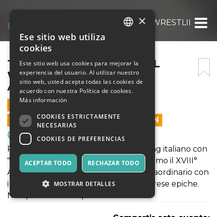
×
TCW «C’ERA UNA VOLTA IL WRESTLING» XV
Ese sitio web utiliza
ITALIAN
cookies
ENGLISH
TCW «C’ERA UNA VOLTA IL
Este sitio web usa cookies para mejorar la
experiencia del usuario. Al utilizar nuestro
WRESTLING» XVIII°
SPANISH
sitio web, usted acepta todas las cookies de
ANNIVERSARIO
acuerdo con nuestra Política de cookies.
Más información
19 OCTUBRE 2024 - 20:30
COOKIES ESTRICTAMENTE
LAS VENTAS EN LÍNEA TERMINARON
NECESARIAS
Deporte y Motores
COOKIES DE PREFERENCIAS
Preparati a vivere il futuro del wrestling italiano con
"C'era una Volta il Wrestling", festeggiamo il XVIII°
ACEPTAR TODO
RECHAZAR TODO
Anniversario della TCW! Un evento straordinario con
i migliori atleti, sfide mozzafiato e sorprese epiche.
MOSTRAR DETALLES
Non perdere il tuo posto nella storia!