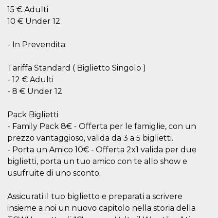
Script.com
utiliza esta
15 € Adulti
cookie para
10 € Under 12
recordar las
preferencias de
consentimiento
de cookies de
- In Prevendita:
los visitantes. Es
necesario que el
banner de
Tariffa Standard ( Biglietto Singolo )
cookies de
Cookie-
- 12 € Adulti
Script.com
funcione
- 8 € Under 12
correctamente.
Declaración de almacenamiento
Pack Biglietti
- Family Pack 8€ - Offerta per le famiglie, con un
Tipo de
Nombre
Descripción
prezzo vantaggioso, valida da 3 a 5 biglietti.
almacenamiento
- Porta un Amico 10€ - Offerta 2x1 valida per due
fbssls_314278995690155
Almacenamiento
de sesión
biglietti, porta un tuo amico con te allo show e
usufruite di uno sconto.
wpEmojiSettingsSupports
Almacenamiento
de sesión
cn_uc__
Almacenamiento
Assicurati il tuo biglietto e preparati a scrivere
local
insieme a noi un nuovo capitolo nella storia della