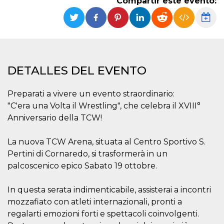
Compartir este evento:
Cookies estrictamente necesarias
Cookies de preferencias
Las cookies estrictamente necesarias permiten
la funcionalidad principal del sitio web, como
el inicio de sesión de usuario y la gestión de
cuentas. El sitio web no se puede utilizar
correctamente sin las cookies estrictamente
DETALLES DEL EVENTO
necesarias.
Proveedor /
Preparati a vivere un evento straordinario:
Nombre
Vencimiento
Descripción
Dominio
"C'era una Volta il Wrestling", che celebra il XVIII°
cf_clearance
1 año
Esta cookie es
Cloudflare,
Anniversario della TCW!
utilizada por el
Inc.
servicio
.oooh.events
CloudFlare para
identificar el
La nuova TCW Arena, situata al Centro Sportivo S.
tráfico web de
Pertini di Cornaredo, si trasformerà in un
confianza y
anular cualquier
palcoscenico epico Sabato 19 ottobre.
restricción de
seguridad
basada en la
dirección IP del
In questa serata indimenticabile, assisterai a incontri
visitante. Es
mozzafiato con atleti internazionali, pronti a
esencial para
apoyar las
regalarti emozioni forti e spettacoli coinvolgenti.
funciones de
seguridad de un