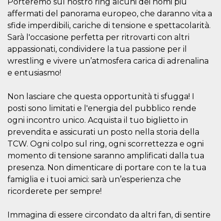
Porteremo sul nostro ring alcuni dei nomi più
sitio web y
affermati del panorama europeo, che daranno vita a
proporcionar
protección
sfide imperdibili, cariche di tensione e spettacolarità.
contra visitantes
maliciosos.
Sarà l'occasione perfetta per ritrovarti con altri
appassionati, condividere la tua passione per il
wordpress_test_cookie
Sesión
Se utiliza en
Automattic
sitios creados
Inc.
wrestling e vivere un’atmosfera carica di adrenalina
con Wordpress.
.oooh.events
Comprueba si el
e entusiasmo!
navegador tiene
habilitadas las
cookies
Non lasciare che questa opportunità ti sfugga! I
PHPSESSID
Sesión
Cookie
PHP.net
posti sono limitati e l'energia del pubblico rende
generada por
oooh.events
aplicaciones
ogni incontro unico. Acquista il tuo biglietto in
basadas en el
prevendita e assicurati un posto nella storia della
lenguaje PHP.
Este es un
TCW. Ogni colpo sul ring, ogni scorrettezza e ogni
identificador de
propósito
momento di tensione saranno amplificati dalla tua
general que se
utiliza para
presenza. Non dimenticare di portare con te la tua
mantener las
famiglia e i tuoi amici: sarà un’esperienza che
variables de
sesión del
ricorderete per sempre!
usuario.
Normalmente es
un número
Immagina di essere circondato da altri fan, di sentire
generado al