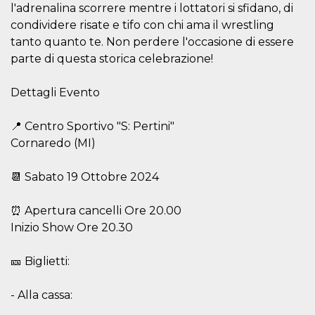
azar, la forma en
l'adrenalina scorrere mentre i lottatori si sfidano, di
que se usa
puede ser
condividere risate e tifo con chi ama il wrestling
específico del
sitio, pero un
tanto quanto te. Non perdere l'occasione di essere
buen ejemplo es
parte di questa storica celebrazione!
mantener un
estado de inicio
de sesión para
un usuario entre
Dettagli Evento
páginas.
m
1 año 1 mes
Esta cookie se
Stripe
📍 Centro Sportivo "S: Pertini"
utiliza
m.stripe.com
generalmente
Cornaredo (MI)
para el
rendimiento y la
optimización de
📆 Sabato 19 Ottobre 2024
los servicios de
procesamiento
de pagos,
facilitando el
⏰ Apertura cancelli Ore 20.00
almacenamiento
Inizio Show Ore 20.30
de contenidos
en el navegador
para hacer que
las páginas se
🎫 Biglietti:
carguen más
rápido.
- Alla cassa:
CookieScriptConsent
4 semanas 2
El servicio
CookieScript
días
Cookie-
oooh.events