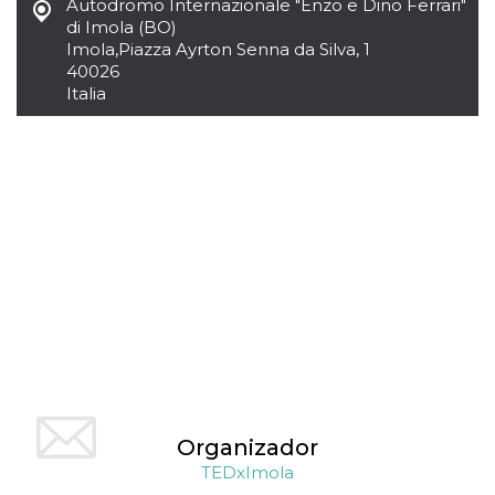
Autodromo Internazionale "Enzo e Dino Ferrari"
di Imola (BO)
Imola
,
Piazza Ayrton Senna da Silva, 1
40026
Italia
Organizador
TEDxImola