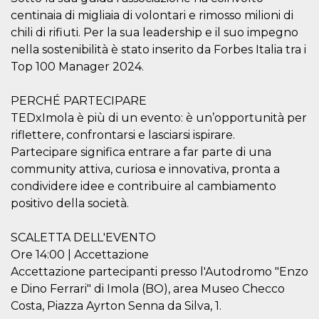
mantenie
centinaia di migliaia di volontari e rimosso milioni di
coherenc
sesión y
chili di rifiuti. Per la sua leadership e il suo impegno
proporc
servicios
nella sostenibilità è stato inserito da Forbes Italia tra i
personal
Top 100 Manager 2024.
YSC
Sesión
YouTube
Google LLC
configura
.youtube.com
cookie p
PERCHÉ PARTECIPARE
rastrear l
TEDxImola è più di un evento: è un’opportunità per
de video
incrusta
riflettere, confrontarsi e lasciarsi ispirare.
VISITOR_INFO1_LIVE
5 meses 4
Youtube 
Google LLC
Partecipare significa entrare a far parte di una
semanas
esta coo
.youtube.com
community attiva, curiosa e innovativa, pronta a
realizar 
seguimie
condividere idee e contribuire al cambiamento
las prefe
del usua
positivo della società.
los vide
Youtube
incrustad
SCALETTA DELL'EVENTO
sitios; t
puede de
Ore 14:00 | Accettazione
si el visi
sitio web
Accettazione partecipanti presso l'Autodromo "Enzo
utilizand
e Dino Ferrari" di Imola (BO), area Museo Checco
versión 
antigua d
Costa, Piazza Ayrton Senna da Silva, 1.
interfaz 
Youtube.