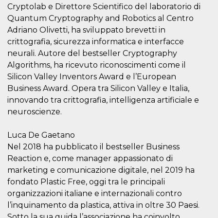
browser
Cryptolab e Direttore Scientifico del laboratorio di
dell'uten
dell'iden
Quantum Cryptography and Robotics al Centro
univoco, 
Adriano Olivetti, ha sviluppato brevetti in
per perso
la pubbli
crittografia, sicurezza informatica e interfacce
gli utenti
neurali. Autore del bestseller Cryptography
xs
3 meses
Se usa p
Meta
Algorithms, ha ricevuto riconoscimenti come il
mantene
Platform Inc.
sesión
.facebook.com
Silicon Valley Inventors Award e l’European
__cf_bm
29 minutos
Esta cook
Cloudflare
Business Award. Opera tra Silicon Valley e Italia,
58 segundos
utiliza p
Inc.
innovando tra crittografia, intelligenza artificiale e
distingui
.hubspot.com
humanos 
neuroscienze.
Esto es
benefici
el sitio 
el fin de 
Luca De Gaetano
informes
Nel 2018 ha pubblicato il bestseller Business
sobre el 
sitio web
Reaction e, come manager appassionato di
_cfuvid
.hubspot.com
Sesión
Esta cook
marketing e comunicazione digitale, nel 2019 ha
utiliza c
fondato Plastic Free, oggi tra le principali
de segui
de usuar
organizzazioni italiane e internazionali contro
sesiones
optimizar
l’inquinamento da plastica, attiva in oltre 30 Paesi.
experienc
Sotto la sua guida l’associazione ha coinvolto
usuario