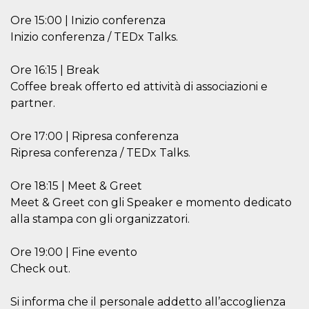
VISITOR_PRIVACY_METADATA
5 meses 4
Esta cook
Ore 15:00 | Inizio conferenza
YouTube
semanas
utiliza p
.youtube.com
Inizio conferenza / TEDx Talks.
almacena
consenti
del usuar
opciones
Ore 16:15 | Break
privacid
Coffee break offerto ed attività di associazioni e
interacci
sitio. Reg
partner.
datos sob
consenti
del visit
relación
Ore 17:00 | Ripresa conferenza
diversas 
Ripresa conferenza / TEDx Talks.
y config
de privac
asegura
sus prefe
Ore 18:15 | Meet & Greet
sean hon
Meet & Greet con gli Speaker e momento dedicato
futuras s
alla stampa con gli organizzatori.
__Secure-ROLLOUT_TOKEN
.youtube.com
5 meses 4
Utilizzat
semanas
YouTube
gestire
Ore 19:00 | Fine evento
l'implem
e la
Check out.
sperimen
delle fun
Aiuta Go
controlla
Si informa che il personale addetto all’accoglienza
nuove