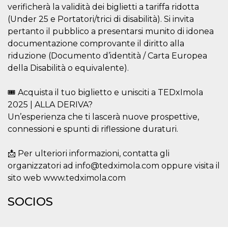
verificherà la validità dei biglietti a tariffa ridotta
funzional
modifich
(Under 25 e Portatori/trici di disabilità). Si invita
dell'inter
vengono
pertanto il pubblico a presentarsi munito di idonea
agli uten
documentazione comprovante il diritto alla
nell'ambi
e
riduzione (Documento d’identità / Carta Europea
implemen
graduali,
della Disabilità o equivalente).
garante
un'esper
coerente
🎟️ Acquista il tuo biglietto e unisciti a TEDxImola
determin
utente d
2025 | ALLA DERIVA?
esperime
Un’esperienza che ti lascerà nuove prospettive,
connessioni e spunti di riflessione duraturi.
📩 Per ulteriori informazioni, contatta gli
organizzatori ad info@tedximola.com oppure visita il
sito web www.tedximola.com
SOCIOS