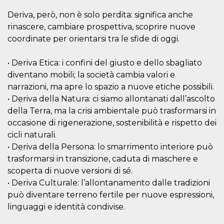
Script.com
utiliza esta
Deriva, però, non è solo perdita: significa anche
cookie para
recordar las
rinascere, cambiare prospettiva, scoprire nuove
preferencias de
consentimiento
coordinate per orientarsi tra le sfide di oggi.
de cookies de
los visitantes. Es
necesario que el
• Deriva Etica: i confini del giusto e dello sbagliato
banner de
cookies de
diventano mobili; la società cambia valori e
Cookie-
Script.com
narrazioni, ma apre lo spazio a nuove etiche possibili.
funcione
• Deriva della Natura: ci siamo allontanati dall’ascolto
correctamente.
della Terra, ma la crisi ambientale può trasformarsi in
Declaración de almacenamiento
occasione di rigenerazione, sostenibilità e rispetto dei
Tipo de
cicli naturali.
Nombre
Descripción
almacenamiento
• Deriva della Persona: lo smarrimento interiore può
fbssls_314278995690155
Almacenamiento
trasformarsi in transizione, caduta di maschere e
de sesión
scoperta di nuove versioni di sé.
wpEmojiSettingsSupports
Almacenamiento
• Deriva Culturale: l’allontanamento dalle tradizioni
de sesión
può diventare terreno fertile per nuove espressioni,
cn_uc__
Almacenamiento
linguaggi e identità condivise.
local