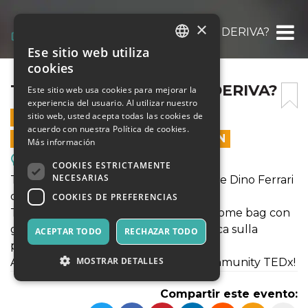
×
TEDXIMOLA 2025 | ALLA DERIVA?
Ese sitio web utiliza
ITALIAN
cookies
ENGLISH
TEDXIMOLA 2025 | ALLA DERIVA?
Este sitio web usa cookies para mejorar la
experiencia del usuario. Al utilizar nuestro
SPANISH
sitio web, usted acepta todas las cookies de
16 NOVIEMBRE 2025 - 14:30
acuerdo con nuestra Política de cookies.
LAS VENTAS EN LÍNEA TERMINARON
Más información
Reuniones, Ferias, Congresos.
COOKIES ESTRICTAMENTE
NECESARIAS
TEDxImola torna all’Autodromo Enzo e Dino Ferrari
con “ALLA DERIVA?”.
COOKIES DE PREFERENCIAS
Talks, networking, meet & greet, welcome bag con
gadget, pausa caffè offerta e vista unica sulla
ACEPTAR TODO
RECHAZAR TODO
partenza della pista.
MOSTRAR DETALLES
Acquista il biglietto ed entra nella community TEDx!
Compartir este evento: