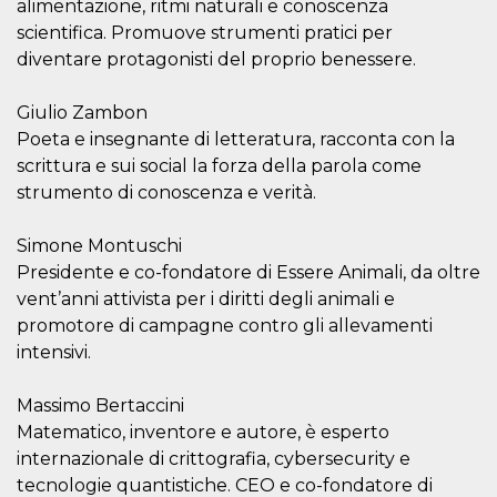
alimentazione, ritmi naturali e conoscenza
le impos
della lin
scientifica. Promuove strumenti pratici per
permetto
diventare protagonisti del proprio benessere.
condivide
pagina.
fr
3 meses
Contiene
Meta
Giulio Zambon
combina
Platform Inc.
Poeta e insegnante di letteratura, racconta con la
identific
.facebook.com
única de
scrittura e sui social la forza della parola come
navegado
utiliza p
strumento di conoscenza e verità.
publicid
dirigida.
Simone Montuschi
oo
5 años
Cookie d
Meta
exclusió
Platform Inc.
Presidente e co-fondatore di Essere Animali, da oltre
anuncios
.facebook.com
vent’anni attivista per i diritti degli animali e
sb
2 años
Identific
Meta
promotore di campagne contro gli allevamenti
navegad
Platform Inc.
Faceboo
.facebook.com
intensivi.
autentica
marketin
cookies 
Massimo Bertaccini
función
específic
Matematico, inventore e autore, è esperto
Faceboo
internazionale di crittografia, cybersecurity e
usida
.facebook.com
Sesión
raccoglie
tecnologie quantistiche. CEO e co-fondatore di
informaz