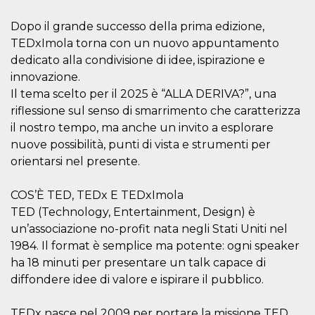
sitio web y
proporcionar
Dopo il grande successo della prima edizione,
protección
contra visitantes
TEDxImola torna con un nuovo appuntamento
maliciosos.
dedicato alla condivisione di idee, ispirazione e
wordpress_test_cookie
Sesión
Se utiliza en
Automattic
innovazione.
sitios creados
Inc.
con Wordpress.
.oooh.events
Il tema scelto per il 2025 è “ALLA DERIVA?”, una
Comprueba si el
navegador tiene
riflessione sul senso di smarrimento che caratterizza
habilitadas las
il nostro tempo, ma anche un invito a esplorare
cookies
nuove possibilità, punti di vista e strumenti per
PHPSESSID
Sesión
Cookie
PHP.net
generada por
oooh.events
orientarsi nel presente.
aplicaciones
basadas en el
lenguaje PHP.
COS’È TED, TEDx E TEDxImola
Este es un
identificador de
TED (Technology, Entertainment, Design) è
propósito
general que se
un’associazione no-profit nata negli Stati Uniti nel
utiliza para
1984. Il format è semplice ma potente: ogni speaker
mantener las
variables de
ha 18 minuti per presentare un talk capace di
sesión del
usuario.
diffondere idee di valore e ispirare il pubblico.
Normalmente es
un número
generado al
TEDx nasce nel 2009 per portare la missione TED