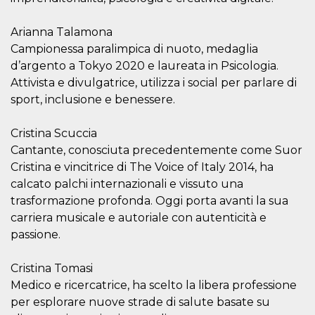
actividad
de sesió
sospecho
Arianna Talamona
especial
Campionessa paralimpica di nuoto, medaglia
la detecc
bots que
d’argento a Tokyo 2020 e laureata in Psicologia.
acceder a
servicio
Attivista e divulgatrice, utilizza i social per parlare di
también 
el perfil 
sport, inclusione e benessere.
comport
asociado
cookie d
Cristina Scuccia
se elimin
después 
Cantante, conosciuta precedentemente come Suor
días. Est
Cristina e vincitrice di The Voice of Italy 2014, ha
también 
través d
calcato palchi internazionali e vissuto una
gusta y o
botones 
trasformazione profonda. Oggi porta avanti la sua
etiqueta
Faceboo
carriera musicale e autoriale con autenticità e
colocado
passione.
muchos s
web dife
dpr
.facebook.com
1 semana
permette
Cristina Tomasi
controlla
Medico e ricercatrice, ha scelto la libera professione
funzione
su Faceb
per esplorare nuove strade di salute basate su
pulsante
piace”, r