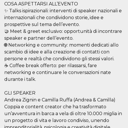
COSA ASPETTARSI ALL’EVENTO
✨ Talks ispirazionali: interventi di speaker nazionali e
internazionali che condividono storie, idee e
prospettive sul tema dell’evento.
🤝 Meet & greet esclusivo: opportunità di incontrare
Proveedor /
Nombre
Vencimiento
Descripc
speaker e partner dell’evento.
Dominio
🌐 Networking e community: momenti dedicati allo
c_user
4 semanas 2
Cookie de
Meta
días
de sesió
scambio di idee e alla creazione di contatti con
Platform Inc.
usuario.
.facebook.com
persone e realtà che condividono gli stessi valori.
ser de se
permane
☕ Coffee break offerto: per rilassarsi, fare
durante 
networking e continuare le conversazioni nate
datr
2 años
Esta coo
Meta
durante i talk.
identifica
Platform Inc.
navegado
.facebook.com
conecta 
Facebook
GLI SPEAKER
directam
Andrea Zignin e Camilla Ruffa (Andrea & Camilla)
vinculad
usuario 
Coppia e content creator che ha trasformato
Faceboo
individua
un’avventura in barca a vela di oltre 10.000 miglia in
Facebook
que se ut
un progetto di vita e lavoro condiviso, unendo
ayudar c
imprenditorialità, psicologia e creatività digitale.
seguridad