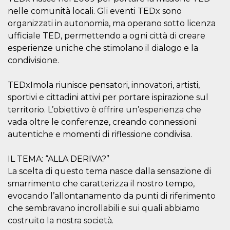
azar, la forma en
que se usa
nelle comunità locali. Gli eventi TEDx sono
puede ser
específico del
organizzati in autonomia, ma operano sotto licenza
sitio, pero un
ufficiale TED, permettendo a ogni città di creare
buen ejemplo es
mantener un
esperienze uniche che stimolano il dialogo e la
estado de inicio
de sesión para
condivisione.
un usuario entre
páginas.
TEDxImola riunisce pensatori, innovatori, artisti,
m
1 año 1 mes
Esta cookie se
Stripe
utiliza
m.stripe.com
sportivi e cittadini attivi per portare ispirazione sul
generalmente
territorio. L’obiettivo è offrire un’esperienza che
para el
rendimiento y la
vada oltre le conferenze, creando connessioni
optimización de
los servicios de
autentiche e momenti di riflessione condivisa.
procesamiento
de pagos,
facilitando el
IL TEMA: “ALLA DERIVA?”
almacenamiento
de contenidos
La scelta di questo tema nasce dalla sensazione di
en el navegador
para hacer que
smarrimento che caratterizza il nostro tempo,
las páginas se
evocando l’allontanamento da punti di riferimento
carguen más
rápido.
che sembravano incrollabili e sui quali abbiamo
CookieScriptConsent
4 semanas 2
El servicio
CookieScript
costruito la nostra società.
días
Cookie-
oooh.events