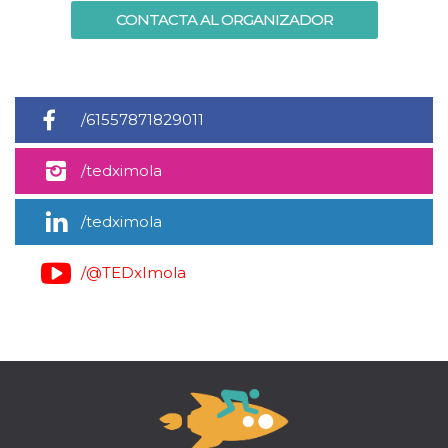
CONTACTA AL ORGANIZADOR
/61557871829011
/tedximola
/tedximola
/@TEDxImola