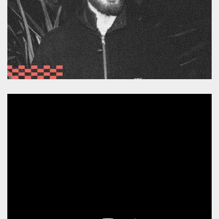
sitio web y
proporcionar
protección
contra visitantes
maliciosos.
wordpress_test_cookie
Sesión
Se utiliza en
Automattic
sitios creados
Inc.
con Wordpress.
.oooh.events
Comprueba si el
navegador tiene
habilitadas las
cookies
PHPSESSID
Sesión
Cookie
PHP.net
generada por
oooh.events
aplicaciones
basadas en el
lenguaje PHP.
Este es un
identificador de
propósito
general que se
utiliza para
mantener las
variables de
sesión del
usuario.
Normalmente es
un número
generado al