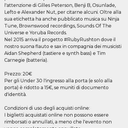
Script.com
l'attenzione di Gilles Peterson, Benji B, Osunlade,
utiliza esta
cookie para
Lefto e Alexander Nut, per citarne alcuni. Oltre alla
recordar las
preferencias de
sua etichetta ha anche pubblicato musica su Ninja
consentimiento
de cookies de
Tune, Brownswood recordings, Sounds Of The
los visitantes. Es
Universe e Yoruba Records.
necesario que el
banner de
Nel 2015 arriva il progetto #RubyRushton dove il
cookies de
Cookie-
nostro suona flauto e sax in compagnia dei musicisti
Script.com
Aidan Shepherd (tastiere e synth bass) e Tim
funcione
correctamente.
Carnegie (batteria).
Declaración de almacenamiento
Prezzo: 20€
Tipo de
Nombre
Descripción
Per gli Under 30 l'ingresso alla porta (e solo alla
almacenamiento
porta) è ridotto a 15€, se muniti di documento
fbssls_314278995690155
Almacenamiento
de sesión
d'identità.
wpEmojiSettingsSupports
Almacenamiento
de sesión
Condizioni di uso degli acquisti online:
cn_uc__
Almacenamiento
I biglietti acquistati online non possono essere
local
rimborsati o annullati, a meno che l'evento non