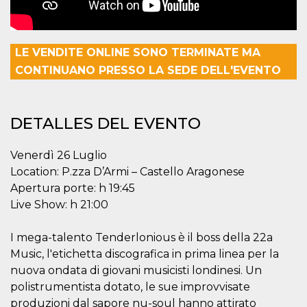
azar, la forma en
que se usa
puede ser
específico del
sitio, pero un
buen ejemplo es
LE VENDITE ONLINE SONO TERMINATE MA
mantener un
estado de inicio
CONTINUANO PRESSO LA SEDE DELL'EVENTO
de sesión para
un usuario entre
páginas.
m
1 año 1 mes
Esta cookie se
Stripe
DETALLES DEL EVENTO
utiliza
m.stripe.com
generalmente
para el
Venerdì 26 Luglio
rendimiento y la
optimización de
Location: P.zza D’Armi – Castello Aragonese
los servicios de
procesamiento
Apertura porte: h 19:45
de pagos,
facilitando el
Live Show: h 21:00
almacenamiento
de contenidos
en el navegador
I mega-talento Tenderlonious è il boss della 22a
para hacer que
las páginas se
Music, l'etichetta discografica in prima linea per la
carguen más
nuova ondata di giovani musicisti londinesi. Un
rápido.
polistrumentista dotato, le sue improvvisate
CookieScriptConsent
4 semanas 2
El servicio
CookieScript
días
Cookie-
oooh.events
produzioni dal sapore nu-soul hanno attirato