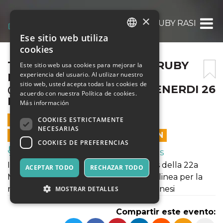
×
TENDERLLONIOUS PRES. RUBY RASHTON T
Ese sitio web utiliza
ITALIAN
cookies
ENGLISH
TENDERLLONIOUS PRES. RUBY
Este sitio web usa cookies para mejorar la
experiencia del usuario. Al utilizar nuestro
RASHTON TRIO
SPANISH
sitio web, usted acepta todas las cookies de
@GAETAJAZZFESTIVAL VENERDI 26
acuerdo con nuestra Política de cookies.
LUGLIO
Más información
26 JULIO 2019 - 19:45
COOKIES ESTRICTAMENTE
NECESARIAS
LAS VENTAS EN LÍNEA TERMINARON
COOKIES DE PREFERENCIAS
Música, Eventos en Vivo, Clubes
I mega-talento Tenderlonious è il boss della 22a
ACEPTAR TODO
RECHAZAR TODO
Music, l'etichetta discografica in prima linea per la
nuova ondata di giovani musicisti londinesi
MOSTRAR DETALLES
Compartir este evento: