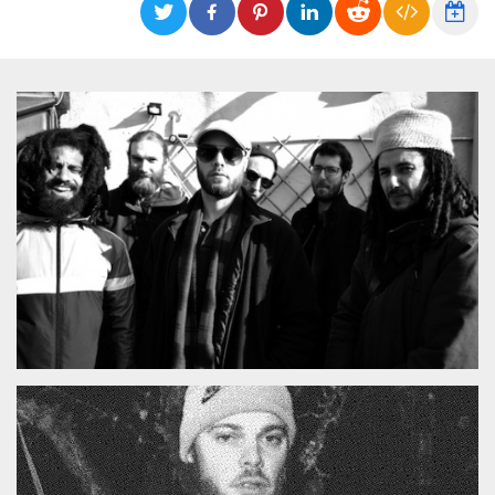
Cookies estrictamente necesarias
Cookies de preferencias
Las cookies estrictamente necesarias permiten
la funcionalidad principal del sitio web, como
el inicio de sesión de usuario y la gestión de
cuentas. El sitio web no se puede utilizar
correctamente sin las cookies estrictamente
necesarias.
Proveedor /
Nombre
Vencimiento
Descripción
Dominio
cf_clearance
1 año
Esta cookie es
Cloudflare,
utilizada por el
Inc.
servicio
.oooh.events
CloudFlare para
identificar el
tráfico web de
confianza y
anular cualquier
restricción de
seguridad
basada en la
dirección IP del
visitante. Es
esencial para
apoyar las
funciones de
seguridad de un