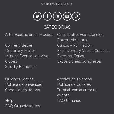
Script.com
N.º de IVA 13515531005
utiliza esta
cookie para
recordar las
preferencias de
consentimiento
de cookies de
los visitantes. Es
CATEGORÌAS
necesario que el
banner de
Arte, Exposiciones, Museos
Cine, Teatro, Espectáculos,
cookies de
Entretenimiento
Cookie-
Script.com
Comer y Beber
Cursos y Formación
funcione
Deporte y Motor
Excursiones y Visitas Guiadas
correctamente.
Música, Eventos en Vivo,
Eventos, Ferias,
Declaración de almacenamiento
Clubes
Exposiciones, Congresos
Salud y Bienestar
Tipo de
Nombre
Descripción
almacenamiento
Quiénes Somos
Archivo de Eventos
fbssls_314278995690155
Almacenamiento
de sesión
Política de privacidad
Política de Cookies
Condiciones de Uso
Tutorial: como crear un
wpEmojiSettingsSupports
Almacenamiento
de sesión
evento
Help
FAQ Usuarios
cn_uc__
Almacenamiento
local
FAQ Organizadores