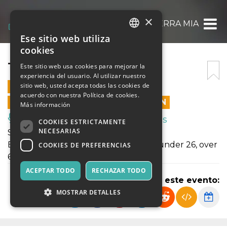
×
TERRA MIA
Ese sitio web utiliza
ITALIAN
cookies
ENGLISH
TERRA MIA
Este sitio web usa cookies para mejorar la
experiencia del usuario. Al utilizar nuestro
SPANISH
sitio web, usted acepta todas las cookies de
23 ENERO 2025 - 21:15
acuerdo con nuestra Política de cookies.
LAS VENTAS EN LÍNEA TERMINARON
Más información
Música, Eventos en Vivo, Clubes
COOKIES ESTRICTAMENTE
NECESARIAS
Spettacolo Terra Mia
Biglietti: 8€ interi, 5€ ridotti (studenti under 26, over
COOKIES DE PREFERENCIAS
65, studenti scuole di danza)
ACEPTAR TODO
RECHAZAR TODO
Compartir este evento:
MOSTRAR DETALLES