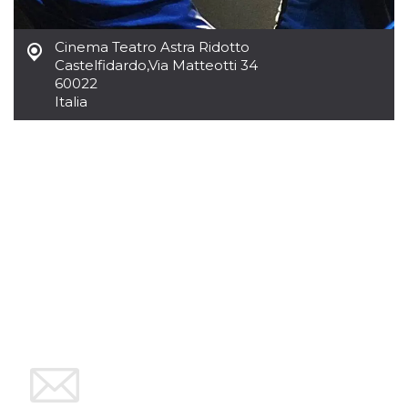
sitio web y
proporcionar
protección
Cinema Teatro Astra Ridotto
contra visitantes
maliciosos.
Castelfidardo
,
Via Matteotti 34
60022
wordpress_test_cookie
Sesión
Se utiliza en
Automattic
Italia
sitios creados
Inc.
con Wordpress.
.oooh.events
Comprueba si el
navegador tiene
habilitadas las
cookies
PHPSESSID
Sesión
Cookie
PHP.net
generada por
oooh.events
aplicaciones
basadas en el
lenguaje PHP.
Este es un
identificador de
propósito
general que se
utiliza para
mantener las
variables de
sesión del
usuario.
Normalmente es
un número
generado al