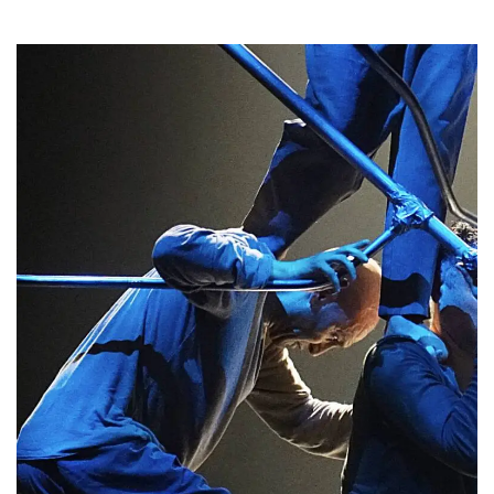
Cookies estrictamente necesarias
Cookies de preferencias
Las cookies estrictamente necesarias permiten
la funcionalidad principal del sitio web, como
el inicio de sesión de usuario y la gestión de
cuentas. El sitio web no se puede utilizar
correctamente sin las cookies estrictamente
necesarias.
Proveedor /
Nombre
Vencimiento
Descripción
Dominio
cf_clearance
1 año
Esta cookie es
Cloudflare,
utilizada por el
Inc.
servicio
.oooh.events
CloudFlare para
identificar el
tráfico web de
confianza y
anular cualquier
restricción de
seguridad
basada en la
dirección IP del
visitante. Es
esencial para
apoyar las
funciones de
seguridad de un