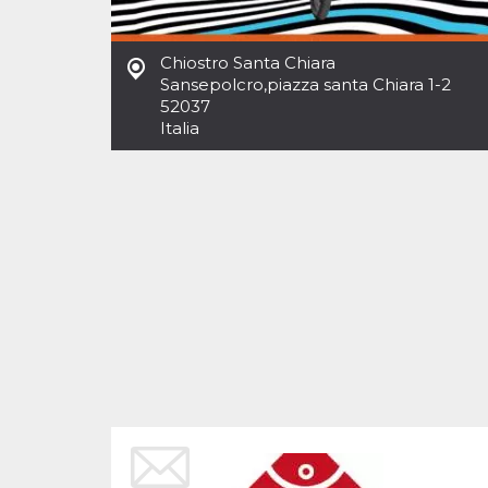
Cookies estrictamente necesarias
Cookies de preferencias
Chiostro Santa Chiara
Las cookies estrictamente necesarias permiten
Sansepolcro
,
piazza santa Chiara 1-2
la funcionalidad principal del sitio web, como
52037
el inicio de sesión de usuario y la gestión de
cuentas. El sitio web no se puede utilizar
Italia
correctamente sin las cookies estrictamente
necesarias.
Proveedor /
Nombre
Vencimiento
Descripción
Dominio
cf_clearance
1 año
Esta cookie es
Cloudflare,
utilizada por el
Inc.
servicio
.oooh.events
CloudFlare para
identificar el
tráfico web de
confianza y
anular cualquier
restricción de
seguridad
basada en la
dirección IP del
visitante. Es
esencial para
apoyar las
funciones de
seguridad de un