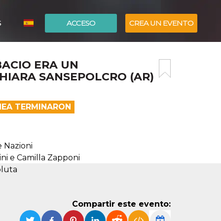
S
ACCESO
CREA UN EVENTO
ITALIANO
 BACIO ERA UN
ENGLISH
HIARA SANSEPOLCRO (AR)
ÍNEA TERMINARON
e Nazioni
sini e Camilla Zapponi
oluta
Compartir este evento: