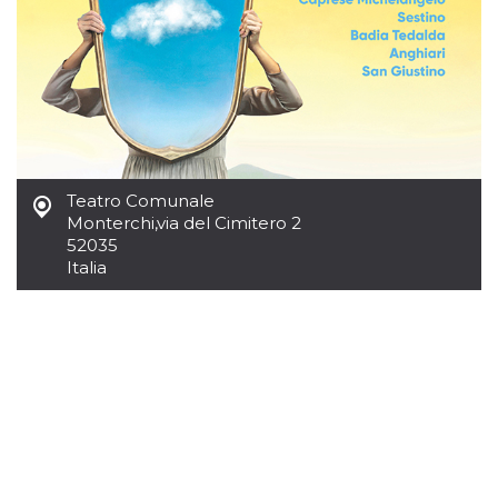
Script.com
utiliza esta
cookie para
recordar las
preferencias de
consentimiento
de cookies de
los visitantes. Es
necesario que el
banner de
cookies de
Cookie-
Script.com
Teatro Comunale
funcione
Monterchi
,
via del Cimitero 2
correctamente.
52035
Declaración de almacenamiento
Italia
Tipo de
Nombre
Descripción
almacenamiento
fbssls_314278995690155
Almacenamiento
de sesión
wpEmojiSettingsSupports
Almacenamiento
de sesión
cn_uc__
Almacenamiento
local