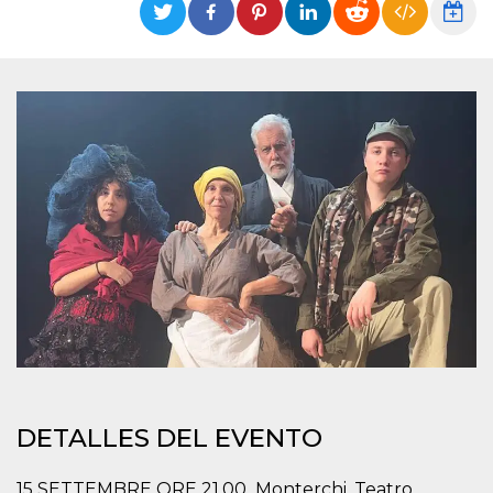
Cookies estrictamente necesarias
Cookies de preferencias
Las cookies estrictamente necesarias permiten
la funcionalidad principal del sitio web, como
el inicio de sesión de usuario y la gestión de
cuentas. El sitio web no se puede utilizar
correctamente sin las cookies estrictamente
necesarias.
Proveedor /
Nombre
Vencimiento
Descripción
Dominio
cf_clearance
1 año
Esta cookie es
Cloudflare,
utilizada por el
Inc.
servicio
.oooh.events
CloudFlare para
identificar el
tráfico web de
confianza y
anular cualquier
restricción de
seguridad
basada en la
dirección IP del
visitante. Es
DETALLES DEL EVENTO
esencial para
apoyar las
funciones de
15 SETTEMBRE ORE 21.00_Monterchi, Teatro
seguridad de un