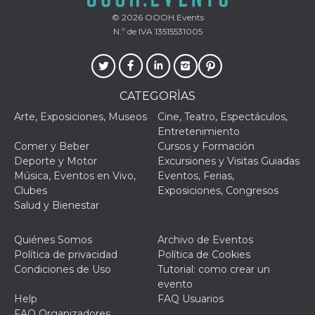
browser
dell'uten
© 2026
OOOH.Events
dell'iden
N.º de IVA 13515531005
univoco, 
per perso
la pubbli
gli utenti
xs
3 meses
Se usa p
Meta
mantene
Platform Inc.
CATEGORÌAS
sesión
.facebook.com
Arte, Exposiciones, Museos
Cine, Teatro, Espectáculos,
__cf_bm
29 minutos
Esta cook
Cloudflare
Entretenimiento
58 segundos
utiliza p
Inc.
distingui
.hubspot.com
Comer y Beber
Cursos y Formación
humanos 
Deporte y Motor
Excursiones y Visitas Guiadas
Esto es
benefici
Música, Eventos en Vivo,
Eventos, Ferias,
el sitio 
Clubes
Exposiciones, Congresos
el fin de 
informes
Salud y Bienestar
sobre el 
sitio web
Quiénes Somos
Archivo de Eventos
_cfuvid
.hubspot.com
Sesión
Esta cook
utiliza c
Política de privacidad
Política de Cookies
de segui
Condiciones de Uso
Tutorial: como crear un
de usuar
sesiones
evento
optimizar
Help
FAQ Usuarios
experienc
usuario
FAQ Organizadores