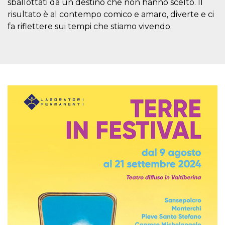
azar, la forma en
sballottati da un destino che non hanno scelto. Il
que se usa
risultato è al contempo comico e amaro, diverte e ci
puede ser
específico del
fa riflettere sui tempi che stiamo vivendo.
sitio, pero un
buen ejemplo es
mantener un
estado de inicio
de sesión para
un usuario entre
páginas.
m
1 año 1 mes
Esta cookie se
Stripe
utiliza
m.stripe.com
generalmente
para el
rendimiento y la
optimización de
los servicios de
procesamiento
de pagos,
facilitando el
almacenamiento
de contenidos
en el navegador
para hacer que
las páginas se
carguen más
rápido.
CookieScriptConsent
4 semanas 2
El servicio
CookieScript
días
Cookie-
oooh.events