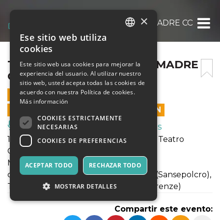
×
TERRE IN FESTIVAL 2024_MADRE CORAGG
Ese sitio web utiliza
ITALIAN
cookies
ENGLISH
TERRE IN FESTIVAL 2024_MADRE
Este sitio web usa cookies para mejorar la
experiencia del usuario. Al utilizar nuestro
CORAGGIO
SPANISH
sitio web, usted acepta todas las cookies de
acuerdo con nuestra Política de cookies.
15 SEPTIEMBRE 2024 - 21:00
Más información
LAS VENTAS EN LÍNEA TERMINARON
COOKIES ESTRICTAMENTE
Música, Eventos en Vivo, Clubes
NECESARIAS
15 SETTEMBRE ORE 21.00_Monterchi, Teatro
COOKIES DE PREFERENCIAS
Comunale
MADRE CORAGGIO
ACEPTAR TODO
RECHAZAR TODO
coproduzione Laboratori Permanenti (Sansepolcro),
Teatri D'Imbarco (Firenze), Catalyst (Firenze)
MOSTRAR DETALLES
Compartir este evento: