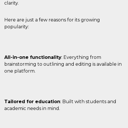
clarity.
Here are just a few reasons for its growing
popularity:
Proveedor /
Nombre
Vencimiento
Descripc
Dominio
c_user
4 semanas 2
Cookie de
Meta
días
de sesió
Platform Inc.
usuario.
.facebook.com
All-in-one functionality
: Everything from
ser de se
permane
brainstorming to outlining and editing is available in
durante 
one platform.
datr
2 años
Esta coo
Meta
identifica
Platform Inc.
navegado
.facebook.com
conecta 
Facebook
directam
vinculad
Tailored for education
: Built with students and
usuario 
Faceboo
academic needs in mind.
individua
Facebook
que se ut
ayudar c
seguridad