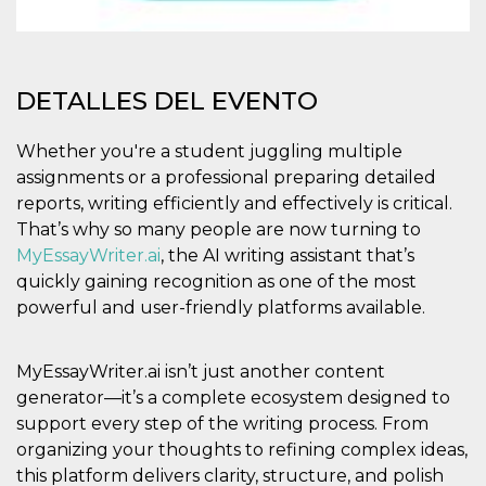
sitio web y
proporcionar
protección
contra visitantes
maliciosos.
DETALLES DEL EVENTO
wordpress_test_cookie
Sesión
Se utiliza en
Automattic
sitios creados
Inc.
con Wordpress.
.oooh.events
Whether you're a student juggling multiple
Comprueba si el
navegador tiene
assignments or a professional preparing detailed
habilitadas las
cookies
reports, writing efficiently and effectively is critical.
That’s why so many people are now turning to
PHPSESSID
Sesión
Cookie
PHP.net
generada por
oooh.events
MyEssayWriter.ai
, the AI writing assistant that’s
aplicaciones
basadas en el
quickly gaining recognition as one of the most
lenguaje PHP.
Este es un
powerful and user-friendly platforms available.
identificador de
propósito
general que se
utiliza para
MyEssayWriter.ai isn’t just another content
mantener las
generator—it’s a complete ecosystem designed to
variables de
sesión del
support every step of the writing process. From
usuario.
Normalmente es
organizing your thoughts to refining complex ideas,
un número
generado al
this platform delivers clarity, structure, and polish