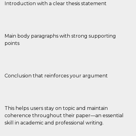
browser
Introduction with a clear thesis statement
dell'uten
dell'iden
univoco, 
per perso
la pubbli
gli utenti
Main body paragraphs with strong supporting
xs
3 meses
Se usa p
Meta
mantene
Platform Inc.
points
sesión
.facebook.com
__cf_bm
29 minutos
Esta cook
Cloudflare
58 segundos
utiliza p
Inc.
distingui
.hubspot.com
humanos 
Esto es
benefici
Conclusion that reinforces your argument
el sitio 
el fin de 
informes
sobre el 
sitio web
_cfuvid
.hubspot.com
Sesión
Esta cook
This helps users stay on topic and maintain
utiliza c
de segui
coherence throughout their paper—an essential
de usuar
sesiones
skill in academic and professional writing.
optimizar
experienc
usuario