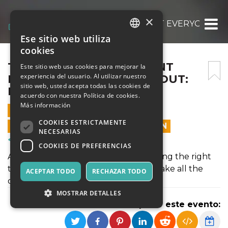
×
THE AI WRITING ASSISTANT EVERYONE’S 
Ese sitio web utiliza
ITALIAN
cookies
ENGLISH
THE AI WRITING ASSISTANT
Este sitio web usa cookies para mejorar la
experiencia del usuario. Al utilizar nuestro
EVERYONE’S TALKING ABOUT:
SPANISH
sitio web, usted acepta todas las cookies de
MYESSAYWRITER.AI
acuerdo con nuestra Política de cookies.
Más información
28 JULIO 2025 - 02:45
COOKIES ESTRICTAMENTE
LAS VENTAS EN LÍNEA TERMINARON
NECESARIAS
Cursos y Entrenamiento
COOKIES DE PREFERENCIAS
Academic and professional world, having the right
tools to assist with writing tasks can make all the
ACEPTAR TODO
RECHAZAR TODO
difference.
MOSTRAR DETALLES
Compartir este evento: