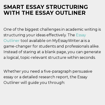
le impos
SMART ESSAY STRUCTURING
della lin
permetto
WITH THE ESSAY OUTLINER
condivide
pagina.
fr
3 meses
Contiene
Meta
combina
Platform Inc.
One of the biggest challenges in academic writing is
identific
.facebook.com
única de
structuring your ideas effectively. The
Essay
navegado
utiliza p
Outliner
tool available on MyEssayWriter.ai is a
publicid
game-changer for students and professionals alike.
dirigida.
Instead of staring at a blank page, you can generate
oo
5 años
Cookie d
Meta
exclusió
Platform Inc.
a logical, topic-relevant structure within seconds.
anuncios
.facebook.com
sb
2 años
Identific
Meta
navegad
Platform Inc.
Whether you need a five-paragraph persuasive
Faceboo
.facebook.com
autentica
essay or a detailed research report, the Essay
marketin
Outliner will guide you through:
cookies 
función
específic
Faceboo
usida
.facebook.com
Sesión
raccoglie
informaz