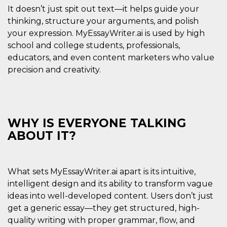
Script.com
It doesn’t just spit out text—it helps guide your
utiliza esta
cookie para
thinking, structure your arguments, and polish
recordar las
preferencias de
your expression. MyEssayWriter.ai is used by high
consentimiento
de cookies de
school and college students, professionals,
los visitantes. Es
educators, and even content marketers who value
necesario que el
banner de
precision and creativity.
cookies de
Cookie-
Script.com
funcione
correctamente.
Declaración de almacenamiento
WHY IS EVERYONE TALKING
ABOUT IT?
Tipo de
Nombre
Descripción
almacenamiento
fbssls_314278995690155
Almacenamiento
de sesión
What sets MyEssayWriter.ai apart is its intuitive,
wpEmojiSettingsSupports
Almacenamiento
intelligent design and its ability to transform vague
de sesión
ideas into well-developed content. Users don’t just
cn_uc__
Almacenamiento
get a generic essay—they get structured, high-
local
quality writing with proper grammar, flow, and