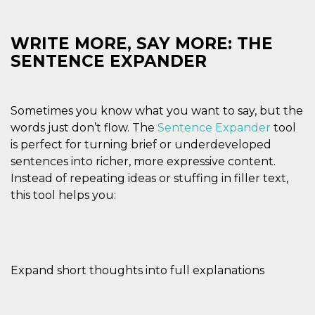
mantenie
coherenc
sesión y
proporc
WRITE MORE, SAY MORE: THE
servicios
personal
SENTENCE EXPANDER
YSC
Sesión
YouTube
Google LLC
configura
.youtube.com
cookie p
rastrear l
Sometimes you know what you want to say, but the
de video
incrusta
words just don’t flow. The
Sentence Expander
tool
is perfect for turning brief or underdeveloped
VISITOR_INFO1_LIVE
5 meses 4
Youtube 
Google LLC
semanas
esta coo
.youtube.com
sentences into richer, more expressive content.
realizar 
seguimie
Instead of repeating ideas or stuffing in filler text,
las prefe
this tool helps you:
del usua
los vide
Youtube
incrustad
sitios; t
puede de
si el visi
sitio web
Expand short thoughts into full explanations
utilizand
versión 
antigua d
interfaz 
Youtube.