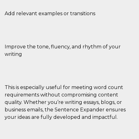
VISITOR_PRIVACY_METADATA
5 meses 4
Esta cook
YouTube
semanas
utiliza p
Add relevant examples or transitions
.youtube.com
almacena
consenti
del usuar
opciones
privacid
interacci
sitio. Reg
Improve the tone, fluency, and rhythm of your
datos sob
consenti
writing
del visit
relación
diversas 
y config
de privac
asegura
sus prefe
sean hon
This is especially useful for meeting word count
futuras s
requirements without compromising content
__Secure-ROLLOUT_TOKEN
.youtube.com
5 meses 4
Utilizzat
quality. Whether you’re writing essays, blogs, or
semanas
YouTube
gestire
business emails, the Sentence Expander ensures
l'implem
your ideas are fully developed and impactful.
e la
sperimen
delle fun
Aiuta Go
controlla
nuove