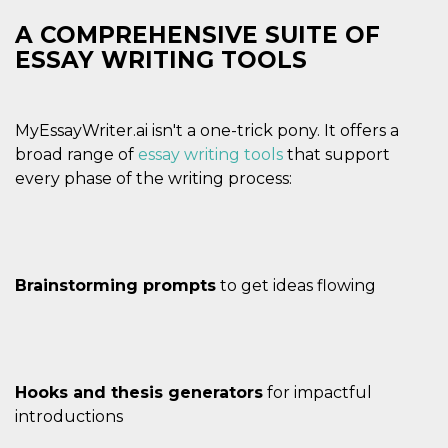
funzional
modifich
A COMPREHENSIVE SUITE OF
dell'inter
ESSAY WRITING TOOLS
vengono
agli uten
nell'ambi
e
implemen
graduali,
MyEssayWriter.ai isn't a one-trick pony. It offers a
garante
broad range of
essay writing tools
that support
un'esper
coerente
every phase of the writing process:
determin
utente d
esperime
Brainstorming prompts
to get ideas flowing
Hooks and thesis generators
for impactful
introductions