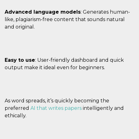
actividad
de sesió
Advanced language models
: Generates human-
sospecho
especial
like, plagiarism-free content that sounds natural
la detecc
bots que
and original.
acceder a
servicio
también 
el perfil 
comport
asociado
cookie d
Easy to use
: User-friendly dashboard and quick
se elimin
después 
output make it ideal even for beginners.
días. Est
también 
través d
gusta y o
botones 
etiqueta
Faceboo
colocado
As word spreads, it’s quickly becoming the
muchos s
preferred
AI that writes papers
intelligently and
web dife
ethically.
dpr
.facebook.com
1 semana
permette
controlla
funzione
su Faceb
pulsante
piace”, r