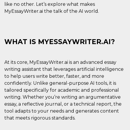
azar, la forma en
like no other. Let’s explore what makes
que se usa
puede ser
MyEssayWriter.ai the talk of the AI world.
específico del
sitio, pero un
buen ejemplo es
mantener un
estado de inicio
de sesión para
un usuario entre
WHAT IS MYESSAYWRITER.AI?
páginas.
m
1 año 1 mes
Esta cookie se
Stripe
utiliza
m.stripe.com
generalmente
para el
At its core, MyEssayWriter.ai is an advanced essay
rendimiento y la
writing assistant that leverages artificial intelligence
optimización de
los servicios de
to help users write better, faster, and more
procesamiento
de pagos,
confidently. Unlike general-purpose AI tools, it is
facilitando el
tailored specifically for academic and professional
almacenamiento
de contenidos
writing. Whether you’re writing an argumentative
en el navegador
para hacer que
essay, a reflective journal, or a technical report, the
las páginas se
carguen más
tool adapts to your needs and generates content
rápido.
that meets rigorous standards.
CookieScriptConsent
4 semanas 2
El servicio
CookieScript
días
Cookie-
oooh.events