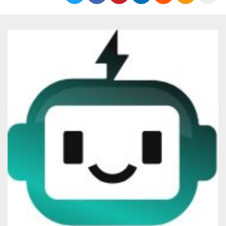
Cookies estrictamente necesarias
Cookies de preferencias
Las cookies estrictamente necesarias permiten
la funcionalidad principal del sitio web, como
el inicio de sesión de usuario y la gestión de
cuentas. El sitio web no se puede utilizar
correctamente sin las cookies estrictamente
necesarias.
Proveedor /
Nombre
Vencimiento
Descripción
Dominio
cf_clearance
1 año
Esta cookie es
Cloudflare,
utilizada por el
Inc.
servicio
.oooh.events
CloudFlare para
identificar el
tráfico web de
confianza y
anular cualquier
restricción de
seguridad
basada en la
dirección IP del
visitante. Es
esencial para
apoyar las
funciones de
seguridad de un