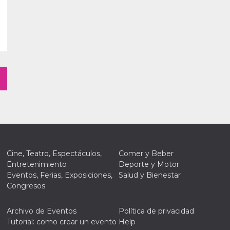
Cine, Teatro, Espectáculos,
Comer y Beber
Entretenimiento
Deporte y Motor
Eventos, Ferias, Exposiciones,
Salud y Bienestar
Congresos
Archivo de Eventos
Política de privacidad
Tutorial: como crear un evento
Help