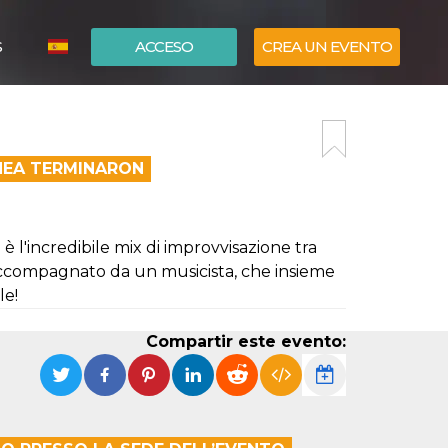
S
ACCESO
CREA UN EVENTO
ITALIANO
ENGLISH
ÍNEA TERMINARON
l'incredibile mix di improvvisazione tra
 accompagnato da un musicista, che insieme
le!
Compartir este evento: