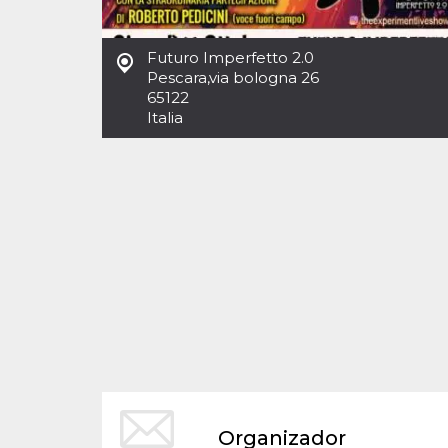
Cookies estrictamente necesarias
Cookies de preferencias
Futuro Imperfetto 2.0
Las cookies estrictamente necesarias permiten
Pescara
,
via bologna 26
la funcionalidad principal del sitio web, como
65122
el inicio de sesión de usuario y la gestión de
cuentas. El sitio web no se puede utilizar
Italia
correctamente sin las cookies estrictamente
necesarias.
Proveedor /
Nombre
Vencimiento
Descripción
Dominio
cf_clearance
1 año
Esta cookie es
Cloudflare,
utilizada por el
Inc.
servicio
.oooh.events
CloudFlare para
identificar el
tráfico web de
confianza y
anular cualquier
restricción de
seguridad
basada en la
dirección IP del
visitante. Es
esencial para
apoyar las
funciones de
Organizador
seguridad de un