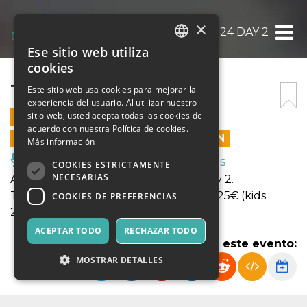
×
THE VIBE 2024 DAY 2
Ese sitio web utiliza
ITALIAN
cookies
ENGLISH
THE VIBE 2024 DAY 2
Este sitio web usa cookies para mejorar la
experiencia del usuario. Al utilizar nuestro
SPANISH
sitio web, usted acepta todas las cookies de
3 NOVIEMBRE 2024 - 09:00
acuerdo con nuestra Política de cookies.
LAS VENTAS EN LÍNEA TERMINARON
Más información
Música, Eventos en Vivo, Clubes
COOKIES ESTRICTAMENTE
NECESARIAS
Audience ticket for The Vibe 2024 Day 2.
This is online offer. At the door will be 25€ (kids
COOKIES DE PREFERENCIAS
20€).
ACEPTAR TODO
RECHAZAR TODO
Compartir este evento:
MOSTRAR DETALLES