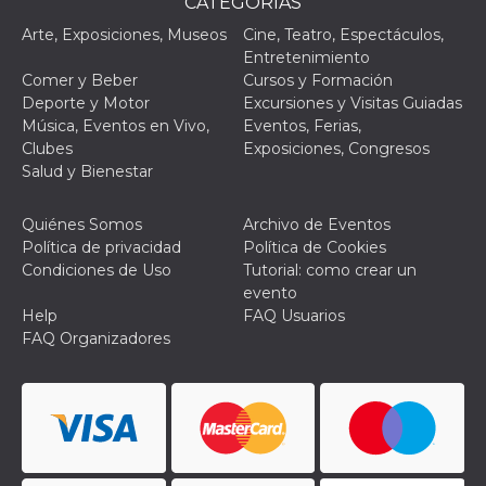
CATEGORÌAS
VISITOR_PRIVACY_METADATA
5 meses 4
Esta cook
YouTube
Arte, Exposiciones, Museos
Cine, Teatro, Espectáculos,
semanas
utiliza p
.youtube.com
Entretenimiento
almacena
consenti
Comer y Beber
Cursos y Formación
del usuar
Deporte y Motor
Excursiones y Visitas Guiadas
opciones
privacid
Música, Eventos en Vivo,
Eventos, Ferias,
interacci
Clubes
Exposiciones, Congresos
sitio. Reg
datos sob
Salud y Bienestar
consenti
del visit
relación
Quiénes Somos
Archivo de Eventos
diversas 
y config
Política de privacidad
Política de Cookies
de privac
Condiciones de Uso
Tutorial: como crear un
asegura
sus prefe
evento
sean hon
Help
FAQ Usuarios
futuras s
FAQ Organizadores
__Secure-ROLLOUT_TOKEN
.youtube.com
5 meses 4
Utilizzat
semanas
YouTube
gestire
l'implem
e la
sperimen
delle fun
Aiuta Go
controlla
nuove