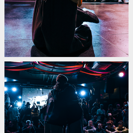
sitio web y
proporcionar
protección
contra visitantes
maliciosos.
wordpress_test_cookie
Sesión
Se utiliza en
Automattic
sitios creados
Inc.
con Wordpress.
.oooh.events
Comprueba si el
navegador tiene
habilitadas las
cookies
PHPSESSID
Sesión
Cookie
PHP.net
generada por
oooh.events
aplicaciones
basadas en el
lenguaje PHP.
Este es un
identificador de
propósito
general que se
utiliza para
mantener las
variables de
sesión del
usuario.
Normalmente es
un número
generado al