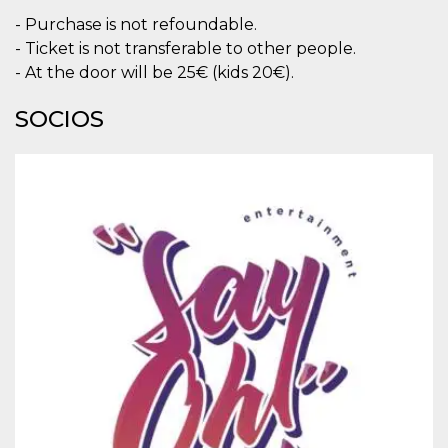
Script.com
utiliza esta
- Purchase is not refoundable.
cookie para
recordar las
- Ticket is not transferable to other people.
preferencias de
- At the door will be 25€ (kids 20€).
consentimiento
de cookies de
los visitantes. Es
SOCIOS
necesario que el
banner de
cookies de
Cookie-
Script.com
funcione
correctamente.
Declaración de almacenamiento
Tipo de
Nombre
Descripción
almacenamiento
fbssls_314278995690155
Almacenamiento
de sesión
wpEmojiSettingsSupports
Almacenamiento
de sesión
cn_uc__
Almacenamiento
local