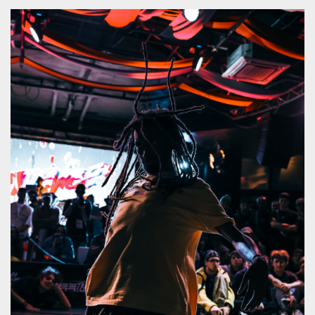
Cookies estrictamente necesarias
Cookies de preferencias
Las cookies estrictamente necesarias permiten
la funcionalidad principal del sitio web, como
el inicio de sesión de usuario y la gestión de
cuentas. El sitio web no se puede utilizar
correctamente sin las cookies estrictamente
necesarias.
Proveedor /
Nombre
Vencimiento
Descripción
Dominio
cf_clearance
1 año
Esta cookie es
Cloudflare,
utilizada por el
Inc.
servicio
.oooh.events
CloudFlare para
identificar el
tráfico web de
confianza y
anular cualquier
restricción de
seguridad
basada en la
dirección IP del
visitante. Es
esencial para
apoyar las
funciones de
seguridad de un