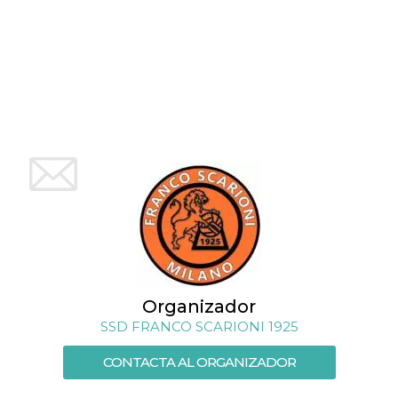
azar, la forma en
que se usa
puede ser
específico del
sitio, pero un
buen ejemplo es
mantener un
estado de inicio
de sesión para
un usuario entre
páginas.
m
1 año 1 mes
Esta cookie se
Stripe
utiliza
m.stripe.com
generalmente
para el
rendimiento y la
optimización de
los servicios de
procesamiento
de pagos,
facilitando el
almacenamiento
de contenidos
en el navegador
Organizador
para hacer que
SSD FRANCO SCARIONI 1925
las páginas se
carguen más
rápido.
CONTACTA AL ORGANIZADOR
CookieScriptConsent
4 semanas 2
El servicio
CookieScript
días
Cookie-
oooh.events