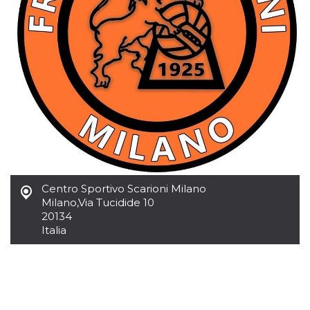
sitio web y
proporcionar
protección
contra visitantes
maliciosos.
wordpress_test_cookie
Sesión
Se utiliza en
Automattic
sitios creados
Inc.
con Wordpress.
.oooh.events
Comprueba si el
navegador tiene
habilitadas las
cookies
PHPSESSID
Sesión
Cookie
PHP.net
generada por
oooh.events
aplicaciones
basadas en el
lenguaje PHP.
Centro Sportivo Scarioni Milano
Este es un
Milano
,
Via Tucidide 10
identificador de
propósito
20134
general que se
Italia
utiliza para
mantener las
variables de
sesión del
usuario.
Normalmente es
un número
generado al