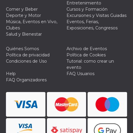
Entretenimiento
Comer y Beber
Cursos y Formación
Deporte y Motor
Excursiones y Visitas Guiadas
Música, Eventos en Vivo,
Eventos, Ferias,
Clubes
Exposiciones, Congresos
Salud y Bienestar
Proveedor /
Nombre
Vencimiento
Descripc
Dominio
Quiénes Somos
Archivo de Eventos
c_user
4 semanas 2
Cookie de
Meta
días
de sesió
Platform Inc.
Política de privacidad
Política de Cookies
usuario.
.facebook.com
Condiciones de Uso
Tutorial: como crear un
ser de se
permane
evento
durante 
Help
FAQ Usuarios
datr
2 años
Esta coo
Meta
FAQ Organizadores
identifica
Platform Inc.
navegado
.facebook.com
conecta 
Facebook
directam
vinculad
usuario 
Faceboo
individua
Facebook
que se ut
ayudar c
seguridad