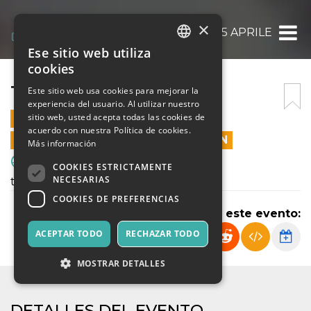
×
TORNEO 25 APRILE
Ese sitio web utiliza
ITALIAN
cookies
ENGLISH
TORNEO 25 APRILE
Este sitio web usa cookies para mejorar la
experiencia del usuario. Al utilizar nuestro
SPANISH
sitio web, usted acepta todas las cookies de
25 ABRIL 2025 - 09:00
acuerdo con nuestra Política de cookies.
LAS VENTAS EN LÍNEA TERMINARON
Más información
Deporte y Motores
COOKIES ESTRICTAMENTE
NECESARIAS
torneo agonistica
COOKIES DE PREFERENCIAS
Compartir este evento:
ACEPTAR TODO
RECHAZAR TODO
MOSTRAR DETALLES
DETALLES DEL EVENTO