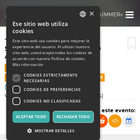
×
TOY STORY (1995) «MAGIC SUMMER» @BIB
Ese sitio web utiliza
ITALIAN
cookies
ENGLISH
TOY STORY (1995) «MAGIC
Este sitio web usa cookies para mejorar la
experiencia del usuario. Al utilizar nuestro
SUMMER» @BIBIONE IL 30
SPANISH
sitio web, usted acepta todas las cookies de
AGOSTO
acuerdo con nuestra Política de cookies.
Más información
30 AGOSTO 2021 - 21:00
COOKIES ESTRICTAMENTE
LAS VENTAS EN LÍNEA TERMINARON
NECESARIAS
Cine y Medios
COOKIES DE PREFERENCIAS
Verrà proiettato il film "Toy Story" (1995)
COOKIES NO CLASIFICADAS
Compartir este evento:
ACEPTAR TODO
RECHAZAR TODO
MOSTRAR DETALLES