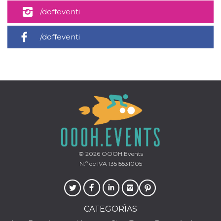
usuario.
/doffeventi
Normalmente es
un número
generado al
azar, la forma en
/doffeventi
que se usa
puede ser
específico del
sitio, pero un
buen ejemplo es
mantener un
estado de inicio
de sesión para
un usuario entre
páginas.
CookieScriptConsent
4 semanas 2
El servicio
CookieScript
días
Cookie-
oooh.events
Script.com
utiliza esta
cookie para
recordar las
© 2026
OOOH.Events
preferencias de
N.º de IVA 13515531005
consentimiento
de cookies de
los visitantes. Es
necesario que el
banner de
cookies de
Cookie-
CATEGORÌAS
Script.com