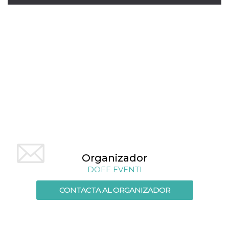
visitante. Es
esencial para
apoyar las
funciones de
seguridad de un
sitio web y
proporcionar
protección
contra visitantes
maliciosos.
wordpress_test_cookie
Sesión
Se utiliza en
Automattic
sitios creados
Inc.
con Wordpress.
.oooh.events
Comprueba si el
navegador tiene
habilitadas las
cookies
PHPSESSID
Sesión
Cookie
PHP.net
generada por
oooh.events
Organizador
aplicaciones
basadas en el
DOFF EVENTI
lenguaje PHP.
Este es un
identificador de
CONTACTA AL ORGANIZADOR
propósito
general que se
utiliza para
mantener las
variables de
sesión del