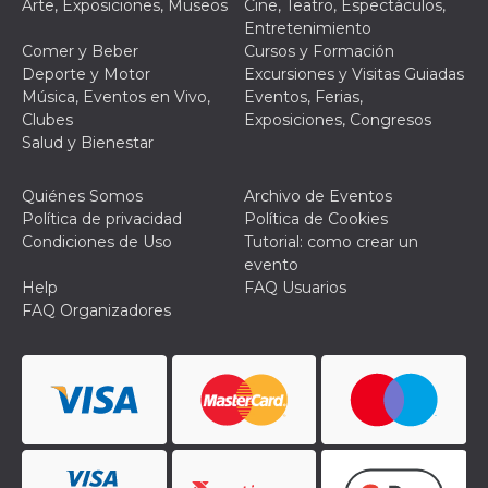
funcione
Arte, Exposiciones, Museos
Cine, Teatro, Espectáculos,
correctamente.
Entretenimiento
m
1 año 1 mes
Esta cookie se
Stripe
Comer y Beber
Cursos y Formación
utiliza
m.stripe.com
Deporte y Motor
Excursiones y Visitas Guiadas
generalmente
para el
Música, Eventos en Vivo,
Eventos, Ferias,
rendimiento y la
Clubes
Exposiciones, Congresos
optimización de
los servicios de
Salud y Bienestar
procesamiento
de pagos,
facilitando el
Quiénes Somos
Archivo de Eventos
almacenamiento
de contenidos
Política de privacidad
Política de Cookies
en el navegador
Condiciones de Uso
Tutorial: como crear un
para hacer que
las páginas se
evento
carguen más
Help
FAQ Usuarios
rápido.
FAQ Organizadores
Declaración de almacenamiento
Tipo de
Nombre
Descripción
almacenamiento
wpEmojiSettingsSupports
Almacenamiento
de sesión
cn_uc__
Almacenamiento
local