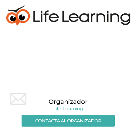
azar, la forma en
que se usa
puede ser
específico del
sitio, pero un
buen ejemplo es
mantener un
estado de inicio
de sesión para
un usuario entre
páginas.
m
1 año 1 mes
Esta cookie se
Stripe
utiliza
m.stripe.com
generalmente
para el
rendimiento y la
optimización de
los servicios de
procesamiento
de pagos,
facilitando el
almacenamiento
de contenidos
Organizador
en el navegador
para hacer que
Life Learning
las páginas se
carguen más
rápido.
CONTACTA AL ORGANIZADOR
CookieScriptConsent
4 semanas 2
El servicio
CookieScript
días
Cookie-
oooh.events