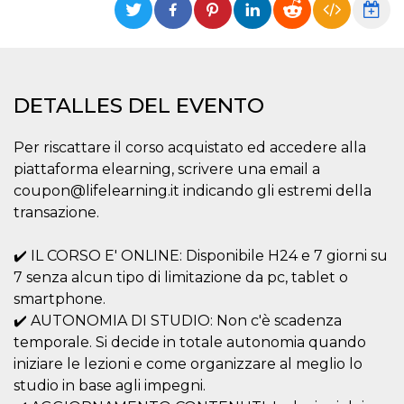
Cookies estrictamente necesarias
Cookies de preferencias
Las cookies estrictamente necesarias permiten
la funcionalidad principal del sitio web, como
el inicio de sesión de usuario y la gestión de
DETALLES DEL EVENTO
cuentas. El sitio web no se puede utilizar
correctamente sin las cookies estrictamente
necesarias.
Per riscattare il corso acquistato ed accedere alla
Proveedor /
piattaforma elearning, scrivere una email a
Nombre
Vencimiento
Descripción
Dominio
coupon@lifelearning.it indicando gli estremi della
cf_clearance
1 año
Esta cookie es
Cloudflare,
transazione.
utilizada por el
Inc.
servicio
.oooh.events
CloudFlare para
identificar el
✔️ IL CORSO E' ONLINE: Disponibile H24 e 7 giorni su
tráfico web de
7 senza alcun tipo di limitazione da pc, tablet o
confianza y
anular cualquier
smartphone.
restricción de
seguridad
✔️ AUTONOMIA DI STUDIO: Non c'è scadenza
basada en la
dirección IP del
temporale. Si decide in totale autonomia quando
visitante. Es
iniziare le lezioni e come organizzare al meglio lo
esencial para
apoyar las
studio in base agli impegni.
funciones de
seguridad de un