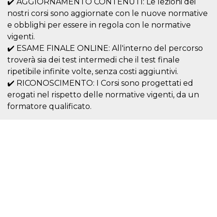
✔️ AGGIORNAMENTO CONTENUTI: Le lezioni dei
sitio web y
nostri corsi sono aggiornate con le nuove normative
proporcionar
protección
e obblighi per essere in regola con le normative
contra visitantes
maliciosos.
vigenti.
✔️ ESAME FINALE ONLINE: All'interno del percorso
wordpress_test_cookie
Sesión
Se utiliza en
Automattic
sitios creados
Inc.
troverà sia dei test intermedi che il test finale
con Wordpress.
.oooh.events
Comprueba si el
ripetibile infinite volte, senza costi aggiuntivi.
navegador tiene
habilitadas las
✔️ RICONOSCIMENTO: I Corsi sono progettati ed
cookies
erogati nel rispetto delle normative vigenti, da un
PHPSESSID
Sesión
Cookie
PHP.net
formatore qualificato.
generada por
oooh.events
aplicaciones
basadas en el
lenguaje PHP.
Este es un
identificador de
propósito
general que se
utiliza para
mantener las
variables de
sesión del
usuario.
Normalmente es
un número
generado al