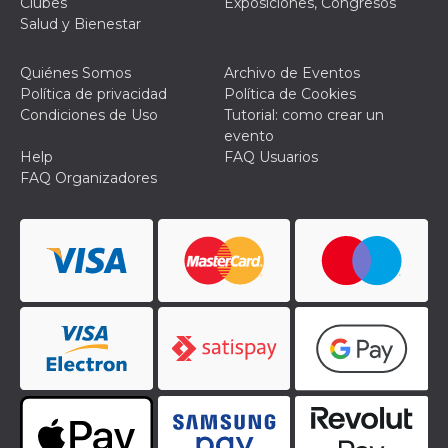
Clubes
Exposiciones, Congresos
Salud y Bienestar
Quiénes Somos
Archivo de Eventos
Política de privacidad
Política de Cookies
Condiciones de Uso
Tutorial: como crear un
Proveedor /
Nombre
Vencimiento
Descripc
evento
Dominio
Help
FAQ Usuarios
c_user
4 semanas 2
Cookie de
Meta
FAQ Organizadores
días
de sesió
Platform Inc.
usuario.
.facebook.com
ser de se
permane
durante 
datr
2 años
Esta coo
Meta
identifica
Platform Inc.
navegado
.facebook.com
conecta 
Facebook
directam
vinculad
usuario 
Faceboo
individua
Facebook
que se ut
ayudar c
seguridad