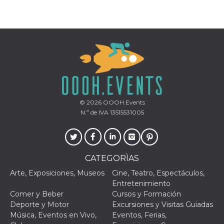
Script.com
utiliza esta
cookie para
recordar las
preferencias de
consentimiento
de cookies de
los visitantes. Es
necesario que el
banner de
cookies de
Cookie-
Script.com
funcione
correctamente.
© 2026
OOOH.Events
N.º de IVA 13515531005
Declaración de almacenamiento
Tipo de
Nombre
Descripción
almacenamiento
fbssls_314278995690155
Almacenamiento
CATEGORÌAS
de sesión
Arte, Exposiciones, Museos
Cine, Teatro, Espectáculos,
wpEmojiSettingsSupports
Almacenamiento
Entretenimiento
de sesión
Comer y Beber
Cursos y Formación
cn_uc__
Almacenamiento
Deporte y Motor
Excursiones y Visitas Guiadas
local
Música, Eventos en Vivo,
Eventos, Ferias,