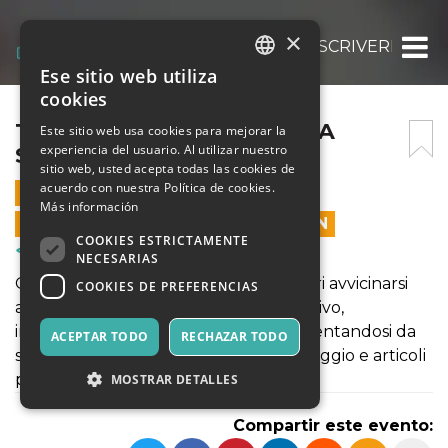
×
TRAVEL DIARIES: IMPARA A SCRIVERE VIA
Ese sitio web utiliza
ITALIAN
cookies
ENGLISH
TRAVEL DIARIES: IMPARA A
Este sitio web usa cookies para mejorar la
experiencia del usuario. Al utilizar nuestro
SCRIVERE VIAGGIANDO
SPANISH
sitio web, usted acepta todas las cookies de
acuerdo con nuestra Política de cookies.
26 JULIO 2021 - 16:20
Más información
LAS VENTAS EN LÍNEA TERMINARON
COOKIES ESTRICTAMENTE
Cursos y Entrenamiento
NECESARIAS
Questo percorso nasce per chi desideri avvicinarsi
COOKIES DE PREFERENCIAS
alla scrittura in modo semplice e intuitivo,
imparando a scrivere sul campo e cimentandosi da
ACEPTAR TODO
RECHAZAR TODO
subito nella composizione di diari di viaggio e articoli
per il turismo.
MOSTRAR DETALLES
Compartir este evento: