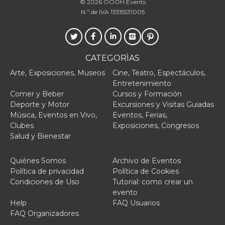
© 2026
OOOH.Events
browser
dell'uten
N.º de IVA 13515531005
dell'iden
univoco, 
per perso
la pubbli
gli utenti
CATEGORÌAS
xs
3 meses
Se usa p
Meta
mantene
Platform Inc.
Arte, Exposiciones, Museos
Cine, Teatro, Espectáculos,
sesión
.facebook.com
Entretenimiento
__cf_bm
29 minutos
Esta cook
Cloudflare
Comer y Beber
Cursos y Formación
58 segundos
utiliza p
Inc.
distingui
.hubspot.com
Deporte y Motor
Excursiones y Visitas Guiadas
humanos 
Música, Eventos en Vivo,
Eventos, Ferias,
Esto es
benefici
Clubes
Exposiciones, Congresos
el sitio 
Salud y Bienestar
el fin de 
informes
sobre el 
sitio web
Quiénes Somos
Archivo de Eventos
Política de privacidad
Política de Cookies
_cfuvid
.hubspot.com
Sesión
Esta cook
utiliza c
Condiciones de Uso
Tutorial: como crear un
de segui
evento
de usuar
sesiones
Help
FAQ Usuarios
optimizar
FAQ Organizadores
experienc
usuario