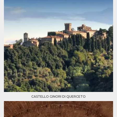
azar, la forma en
que se usa
puede ser
específico del
sitio, pero un
buen ejemplo es
mantener un
estado de inicio
de sesión para
un usuario entre
páginas.
m
1 año 1 mes
Esta cookie se
Stripe
utiliza
m.stripe.com
generalmente
para el
rendimiento y la
optimización de
los servicios de
procesamiento
de pagos,
facilitando el
almacenamiento
de contenidos
en el navegador
para hacer que
las páginas se
CASTELLO GINORI DI QUERCETO
carguen más
rápido.
CookieScriptConsent
4 semanas 2
El servicio
CookieScript
días
Cookie-
oooh.events