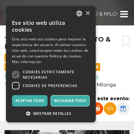
×
TRIO TANGATA – CONCERTO & MILONGA
Ese sitio web utiliza
ITALIAN
cookies
ENGLISH
TRIO TANGATA – CONCERTO &
Este sitio web usa cookies para mejorar la
experiencia del usuario. Al utilizar nuestro
MILONGA
SPANISH
sitio web, usted acepta todas las cookies de
acuerdo con nuestra Política de cookies.
5 AGOSTO 2022 - 21:00
Más información
LAS VENTAS EN LÍNEA TERMINARON
COOKIES ESTRICTAMENTE
Música, Eventos en Vivo, Clubes
NECESARIAS
Tango Argentino con il Trio Tangata & Milonga
COOKIES DE PREFERENCIAS
Compartir este evento:
ACEPTAR TODO
RECHAZAR TODO
MOSTRAR DETALLES