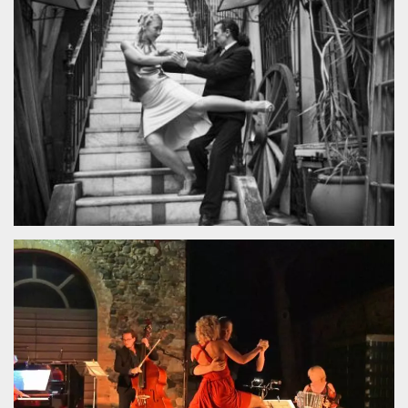
Cookies estrictamente necesarias
Cookies de preferencias
Las cookies estrictamente necesarias permiten
la funcionalidad principal del sitio web, como
el inicio de sesión de usuario y la gestión de
cuentas. El sitio web no se puede utilizar
correctamente sin las cookies estrictamente
necesarias.
Proveedor /
Nombre
Vencimiento
Descripción
Dominio
cf_clearance
1 año
Esta cookie es
Cloudflare,
utilizada por el
Inc.
servicio
.oooh.events
CloudFlare para
identificar el
tráfico web de
confianza y
anular cualquier
restricción de
seguridad
basada en la
dirección IP del
visitante. Es
esencial para
apoyar las
funciones de
seguridad de un